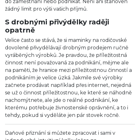
do zaměstnání nebo podnikat. Není ani stanoven
žádný limit pro výši vašich příjmů.
S drobnými přivýdělky raději
opatrně
Velice často se stává, že si maminky na rodičovské
dovolené přivydělávají drobným prodejem ručně
vyráběných výrobků. Je pravdou, že příležitostná
činnost není považovaná za podnikání, mějme ale
na paměti, že hranice mezi příležitostnou činností a
podnikáním je velice úzká. Jakmile své výrobky
začnete prodávat například přes internet, nejedná
se už o činnost příležitostnou, ke které se náhodně
nachomýtnete, ale jde o reálné podnikání, ke
kterému potřebuje živnostenské oprávnění, a to i
tehdy, pokud si vyděláte jen pár stovek ročně.
Daňové přiznání si můžete zpracovat i sami v