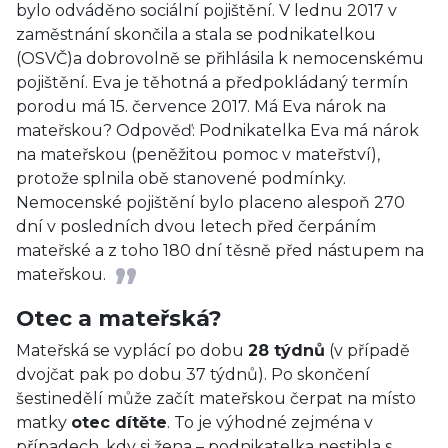
bylo odváděno sociální pojištění. V lednu 2017 v
zaměstnání skončila a stala se podnikatelkou
(OSVČ)a dobrovolně se přihlásila k nemocenskému
pojištění. Eva je těhotná a předpokládaný termín
porodu má 15. července 2017. Má Eva nárok na
mateřskou? Odpověď: Podnikatelka Eva má nárok
na mateřskou (peněžitou pomoc v mateřství),
protože splnila obě stanovené podmínky.
Nemocenské pojištění bylo placeno alespoň 270
dní v posledních dvou letech před čerpáním
mateřské a z toho 180 dní těsně před nástupem na
mateřskou.
Otec a mateřská?
Mateřská se vyplácí po dobu
28 týdnů
(v případě
dvojčat pak po dobu 37 týdnů). Po skončení
šestinedělí může začít mateřskou čerpat na místo
matky
otec dítěte
. To je výhodné zejména v
případech, kdy si žena – podnikatelka nestihla s