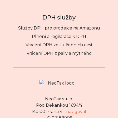
DPH služby
Služby DPH pro prodejce na Amazonu
Plnění a registrace k DPH
Vrácení DPH ze služebních cest
Vrácení DPH z paliv a mýtného
NeoTax s. r. o.
Pod Děkankou 1694/4
140 00 Praha 4 -
navigovat
IČ: 02189909