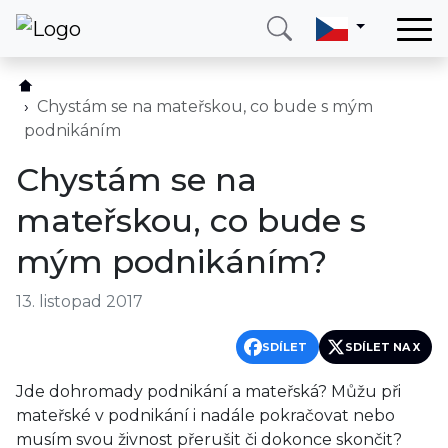
Domů
Služby
Chystám se na mateřskou, co bude s mým
podnikáním
Země
Chystám se na
O nás
mateřskou, co bude s
Blog
mým podnikáním?
Kontakt
13. listopad 2017
Zavolejte mi
Přihlásit se
SDÍLET
SDÍLET NA X
Jde dohromady podnikání a mateřská? Můžu při
mateřské v podnikání i nadále pokračovat nebo
musím svou živnost přerušit či dokonce skončit?