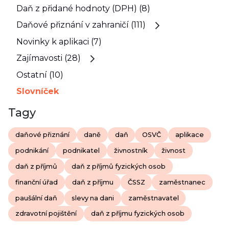
Daň z přidané hodnoty (DPH) (8)
Daňové přiznání v zahraničí (111)
Novinky k aplikaci (7)
Zajímavosti (28)
Ostatní (10)
Slovníček
Tagy
daňové přiznání
daně
daň
OSVČ
aplikace
podnikání
podnikatel
živnostník
živnost
daň z příjmů
daň z příjmů fyzických osob
finanční úřad
daň z příjmu
ČSSZ
zaměstnanec
paušální daň
slevy na dani
zaměstnavatel
zdravotní pojištění
daň z příjmu fyzických osob