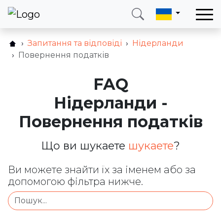
Запитання та відповіді
Нідерланди
Зателефонуйте мені
Увійти
Повернення податків
FAQ
Телефон
Електронна пошта
+38 (066) 002 90 99
ukraine@neotax.eu
Нідерланди -
Повернення податків
Що ви шукаете
шукаете
?
Ви можете знайти їх за іменем або за
допомогою фільтра нижче.