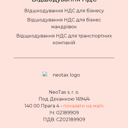
ВІдшкодування НДС для бізнесу
Відшодування НДС для бізнес
мандрівок
Відщкодування НДС для транспортних
компаній
NeoTax s. r. o.
Под Дєканкою 1694/4
140 00 Прага 4 -
показати на мапі
ІЧ: 02189909
ПДВ: CZ02189909