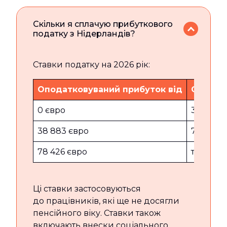
Скільки я сплачую прибуткового
податку з Нідерландів?
Ставки податку на 2026 рік:
Оподатковуваний прибуток від
Оподат
0 євро
38 883 
38 883 євро
78 426 
78 426 євро
та більш
Ці ставки застосовуються
до працівників, які ще не досягли
пенсійного віку. Ставки також
включають внески соціального