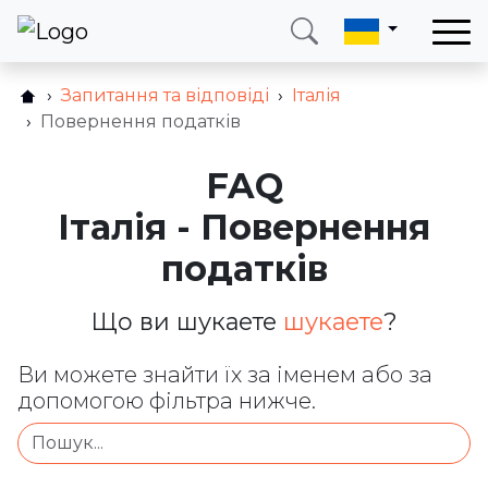
Запитання та відповіді
Італія
Зателефонуйте мені
Увійти
Повернення податків
FAQ
Телефон
Електронна пошта
+38 (066) 002 90 99
ukraine@neotax.eu
Італія - Повернення
податків
Що ви шукаете
шукаете
?
Ви можете знайти їх за іменем або за
допомогою фільтра нижче.