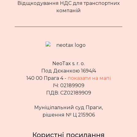
Відщкодування НДС для транспортних
компаній
NeoTax s. r. o.
Под Дєканкою 1694/4
140 00 Прага 4 -
показати на мапі
ІЧ: 02189909
ПДВ: CZ02189909
Муніціпальний суд Праги,
рішення № Ц 215906
Користні посилання