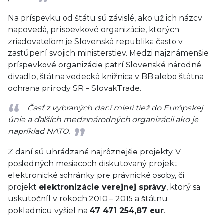
Na príspevku od štátu sú závislé, ako už ich názov
napovedá, príspevkové organizácie, ktorých
zriadovateľom je Slovenská republika často v
zastúpení svojich ministerstiev. Medzi najznámenšie
príspevkové organizácie patrí Slovenské národné
divadlo, štátna vedecká knižnica v BB alebo štátna
ochrana prírody SR – SlovakTrade.
Časť z vybraných daní mieri tiež do Európskej
únie a ďalších medzinárodných organizácií ako je
napríklad NATO.
Z daní sú uhrádzané najrôznejšie projekty. V
posledných mesiacoch diskutovaný projekt
elektronické schránky pre právnické osoby, či
projekt
elektronizácie verejnej správy
, ktorý sa
uskutočníl v rokoch 2010 – 2015 a štátnu
pokladnicu vyšiel na
47 471 254,87 eur
.