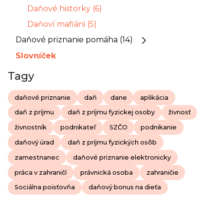
Daňové historky (6)
Daňoví mafiáni (5)
Daňové priznanie pomáha (14)
Slovníček
Tagy
daňové priznanie
daň
dane
aplikácia
daň z príjmu
daň z príjmu fyzickej osoby
živnosť
živnostník
podnikateľ
SZČO
podnikanie
daňový úrad
daň z príjmu fyzických osôb
zamestnanec
daňové priznanie elektronicky
práca v zahraničí
právnická osoba
zahraničie
Sociálna poisťovňa
daňový bonus na dieťa