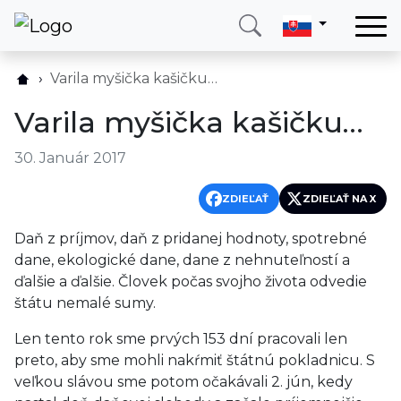
Domov
Varila myšička kašičku…
Služby
Varila myšička kašičku…
Krajina
30. Január 2017
O nás
Blog
ZDIEĽAŤ
ZDIEĽAŤ NA X
Kontakt
Daň z príjmov, daň z pridanej hodnoty, spotrebné
dane, ekologické dane, dane z nehnuteľností a
ďalšie a ďalšie. Človek počas svojho života odvedie
Zavolajte mi
Prihlásiť sa
štátu nemalé sumy.
Len tento rok sme prvých 153 dní pracovali len
preto, aby sme mohli nakŕmiť štátnú pokladnicu. S
veľkou slávou sme potom očakávali 2. jún, kedy