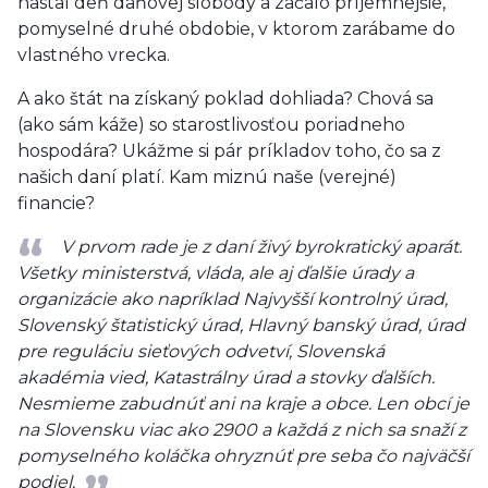
nastal deň daňovej slobody a začalo príjemnejšie,
pomyselné druhé obdobie, v ktorom zarábame do
vlastného vrecka.
A ako štát na získaný poklad dohliada? Chová sa
(ako sám káže) so starostlivosťou poriadneho
hospodára? Ukážme si pár príkladov toho, čo sa z
našich daní platí. Kam miznú naše (verejné)
financie?
V prvom rade je z daní živý byrokratický aparát.
Všetky ministerstvá, vláda, ale aj ďalšie úrady a
organizácie ako napríklad Najvyšší kontrolný úrad,
Slovenský štatistický úrad, Hlavný banský úrad, úrad
pre reguláciu sieťových odvetví, Slovenská
akadémia vied, Katastrálny úrad a stovky ďalších.
Nesmieme zabudnúť ani na kraje a obce. Len obcí je
na Slovensku viac ako 2900 a každá z nich sa snaží z
pomyselného koláčka ohryznúť pre seba čo najväčší
podiel.