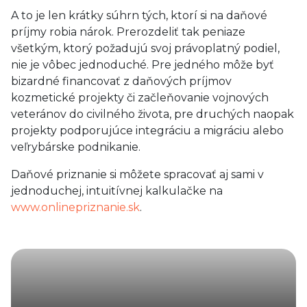
A to je len krátky súhrn tých, ktorí si na daňové
príjmy robia nárok. Prerozdeliť tak peniaze
všetkým, ktorý požadujú svoj právoplatný podiel,
nie je vôbec jednoduché. Pre jedného môže byť
bizardné financovať z daňových príjmov
kozmetické projekty či začleňovanie vojnových
veteránov do civilného života, pre druchých naopak
projekty podporujúce integráciu a migráciu alebo
veľrybárske podnikanie.
Daňové priznanie si môžete spracovať aj sami v
jednoduchej, intuitívnej kalkulačke na
www.onlinepriznanie.sk
.