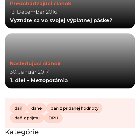
Predchádzajúci článok
13. December 2016
Vyznáte sa vo svojej výplatnej páske?
Nasledujúci článok
30. Január 2017
1. diel – Mezopotámia
daň
dane
daň z pridanej hodnoty
daň z príjmu
DPH
Kategórie