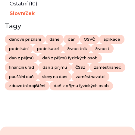
Ostatní (10)
Slovníček
Tagy
daňové přiznání
daně
daň
OSVČ
aplikace
podnikání
podnikatel
živnostník
živnost
daň z příjmů
daň z příjmů fyzických osob
finanční úřad
daň z příjmu
ČSSZ
zaměstnanec
paušální daň
slevy na dani
zaměstnavatel
zdravotní pojištění
daň z příjmu fyzických osob