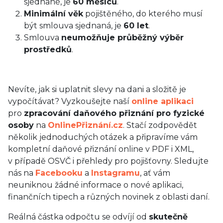
sjednané, je
60 měsíců
.
Minimální věk
pojištěného, do kterého musí
být smlouva sjednaná, je
60 let
.
Smlouva
neumožňuje průběžný výběr
prostředků
.
Nevíte, jak si uplatnit slevy na dani a složitě je
vypočítávat? Vyzkoušejte naší
online aplikaci
pro
zpracování daňového přiznání pro fyzické
osoby
na
OnlinePřiznání.cz
. Stačí zodpovědět
několik jednoduchých otázek a připravíme vám
kompletní daňové přiznání online v PDF i XML,
v případě OSVČ i přehledy pro pojišťovny. Sledujte
nás na
Facebooku
a
Instagramu
, ať vám
neuniknou žádné informace o nové aplikaci,
finančních tipech a různých novinek z oblasti daní.
Reálná částka odpočtu se odvíjí od
skutečně