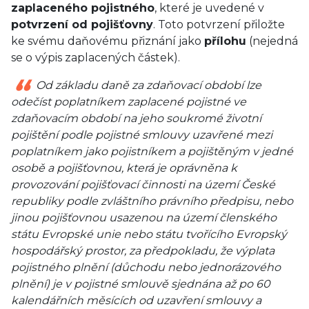
zaplaceného pojistného
, které je uvedené v
potvrzení od pojišťovny
. Toto potvrzení přiložte
ke svému daňovému přiznání jako
přílohu
(nejedná
se o výpis zaplacených částek).
Od základu daně za zdaňovací období lze
odečíst poplatníkem zaplacené pojistné ve
zdaňovacím období na jeho soukromé životní
pojištění podle pojistné smlouvy uzavřené mezi
poplatníkem jako pojistníkem a pojištěným v jedné
osobě a pojišťovnou, která je oprávněna k
provozování pojišťovací činnosti na území České
republiky podle zvláštního právního předpisu, nebo
jinou pojišťovnou usazenou na území členského
státu Evropské unie nebo státu tvořícího Evropský
hospodářský prostor, za předpokladu, že výplata
pojistného plnění (důchodu nebo jednorázového
plnění) je v pojistné smlouvě sjednána až po 60
kalendářních měsících od uzavření smlouvy a