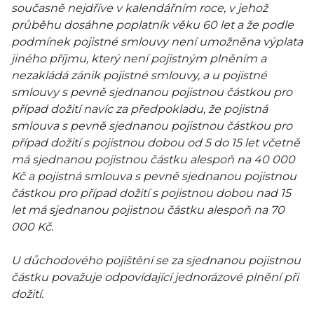
současně nejdříve v kalendářním roce, v jehož
průběhu dosáhne poplatník věku 60 let a že podle
podmínek pojistné smlouvy není umožněna výplata
jiného příjmu, který není pojistným plněním a
nezakládá zánik pojistné smlouvy, a u pojistné
smlouvy s pevně sjednanou pojistnou částkou pro
případ dožití navíc za předpokladu, že pojistná
smlouva s pevně sjednanou pojistnou částkou pro
případ dožití s pojistnou dobou od 5 do 15 let včetně
má sjednanou pojistnou částku alespoň na 40 000
Kč a pojistná smlouva s pevně sjednanou pojistnou
částkou pro případ dožití s pojistnou dobou nad 15
let má sjednanou pojistnou částku alespoň na 70
000 Kč.
U důchodového pojištění se za sjednanou pojistnou
částku považuje odpovídající jednorázové plnění při
dožití.