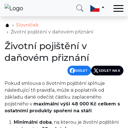
Domů
Slovníček
Služby
Životní pojištění v daňovém přiznání
Země
Životní pojištění v
O nás
daňovém přiznání
Blog
SDÍLET
SDÍLET NA X
Kontakt
Pokud smlouva o životním pojištění splňuje
následující tři pravidla, může si poplatník od
Zavolejte mi
Přihlásit se
základu daně odečíst částku zaplaceného
pojistného v
maximální výši 48 000 Kč celkem s
ostatními produkty spoření na stáří
.
Minimální doba
, na kterou je životní pojištění