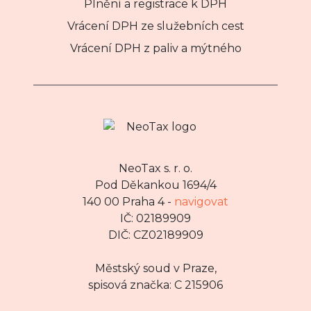
Plnění a registrace k DPH
Vrácení DPH ze služebních cest
Vrácení DPH z paliv a mýtného
NeoTax s. r. o.
Pod Děkankou 1694/4
140 00 Praha 4 -
navigovat
IČ: 02189909
DIČ: CZ02189909
Městský soud v Praze,
spisová značka: C 215906