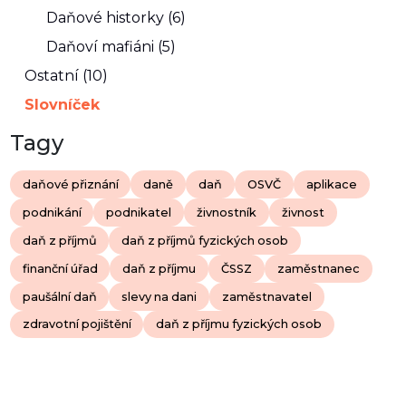
Daňové historky (6)
Daňoví mafiáni (5)
Ostatní (10)
Slovníček
Tagy
daňové přiznání
daně
daň
OSVČ
aplikace
podnikání
podnikatel
živnostník
živnost
daň z příjmů
daň z příjmů fyzických osob
finanční úřad
daň z příjmu
ČSSZ
zaměstnanec
paušální daň
slevy na dani
zaměstnavatel
zdravotní pojištění
daň z příjmu fyzických osob