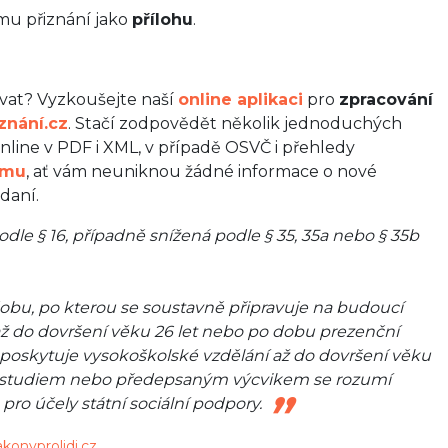
mu přiznání jako
přílohu
.
ítávat? Vyzkoušejte naší
online aplikaci
pro
zpracování
znání.cz
. Stačí zodpovědět několik jednoduchých
line v PDF i XML, v případě OSVČ i přehledy
amu
, ať vám neuniknou žádné informace o nové
 daní.
e § 16, případně snížená podle § 35, 35a nebo § 35b
 dobu, po kterou se soustavně připravuje na budoucí
ž do dovršení věku 26 let nebo po dobu prezenční
poskytuje vysokoškolské vzdělání až do dovršení věku
ní studiem nebo předepsaným výcvikem se rozumí
ro účely státní sociální podpory.
konyprolidi.cz