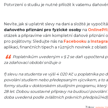
Potvrzení o studiu je nutné přiložit k vašemu daňové
Nevíte, jak si uplatnit slevy na dani a složitě je vypoč
daňového přiznání pro fyzické osoby
na
OnlinePři
otázek a připravíme vám kompletní daňové přiznání on
pro pojišťovny. Sledujte nás na
Facebooku
a
Instagr
aplikaci, finančních tipech a různých novinek z oblasti
Poplatníkům uvedeným v § 2 se daň vypočtená podl
za zdaňovací období snižuje o
f) slevu na studenta ve výši 4 020 Kč u poplatníka po
povolání studiem nebo předepsaným výcvikem, a to a
formy studia v doktorském studijním programu, který 
28 let. Dobou soustavné přípravy na budoucí povolá
doba uvedená podle zvláštních právních předpisů14d) p
Zdroj:
www.za