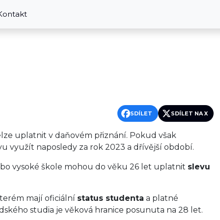
Kontakt
SDÍLET
SDÍLET NA X
nelze uplatnit v daňovém přiznání. Pokud však
u využít naposledy za rok 2023 a dřívější období.
ebo vysoké škole mohou do věku 26 let uplatnit
slevu
kterém mají oficiální
status studenta
a platné
ského studia je věková hranice posunuta na 28 let.