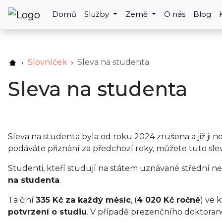
Domů
Služby
Země
O nás
Blog
Slovníček
Sleva na studenta
Sleva na studenta
Sleva na studenta byla od roku 2024 zrušena a již ji 
podáváte přiznání za předchozí roky, můžete tuto slev
Studenti, kteří studují na státem uznávané střední n
na studenta
.
Ta činí
335 Kč za každý měsíc
, (
4 020 Kč ročně
) ve 
potvrzení o studiu
. V případě prezenčního doktorand