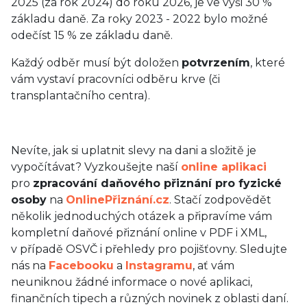
2025 (za rok 2024) do roku 2026, je ve výši 30 %
základu daně. Za roky 2023 - 2022 bylo možné
odečíst 15 % ze základu daně.
Každý odběr musí být doložen
potvrzením
, které
vám vystaví pracovníci odběru krve (či
transplantačního centra).
Nevíte, jak si uplatnit slevy na dani a složitě je
vypočítávat? Vyzkoušejte naší
online aplikaci
pro
zpracování daňového přiznání pro fyzické
osoby
na
OnlinePřiznání.cz
. Stačí zodpovědět
několik jednoduchých otázek a připravíme vám
kompletní daňové přiznání online v PDF i XML,
v případě OSVČ i přehledy pro pojišťovny. Sledujte
nás na
Facebooku
a
Instagramu
, ať vám
neuniknou žádné informace o nové aplikaci,
finančních tipech a různých novinek z oblasti daní.