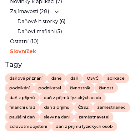
Novinky k aplikaci (7)
Zajímavosti (28)
Daňové historky (6)
Daňoví mafiáni (5)
Ostatní (10)
Slovníček
Tagy
daňové přiznání
daně
daň
OSVČ
aplikace
podnikání
podnikatel
živnostník
živnost
daň z příjmů
daň z příjmů fyzických osob
finanční úřad
daň z příjmu
ČSSZ
zaměstnanec
paušální daň
slevy na dani
zaměstnavatel
zdravotní pojištění
daň z příjmu fyzických osob