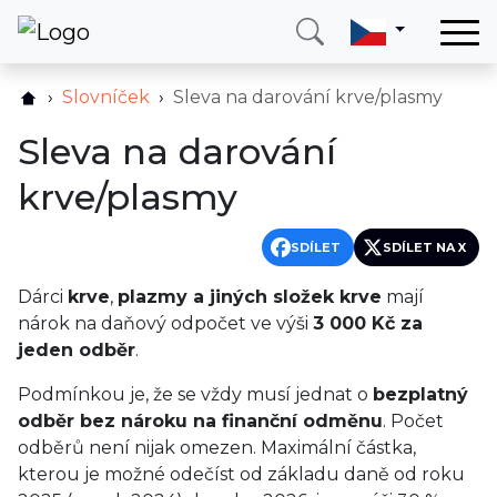
Domů
Slovníček
Sleva na darování krve/plasmy
Služby
Sleva na darování
Země
krve/plasmy
O nás
Blog
SDÍLET
SDÍLET NA X
Kontakt
Dárci
krve
,
plazmy a jiných složek krve
mají
nárok na daňový odpočet ve výši
3 000 Kč za
jeden odběr
.
Zavolejte mi
Přihlásit se
Podmínkou je, že se vždy musí jednat o
bezplatný
odběr bez nároku na finanční odměnu
. Počet
odběrů není nijak omezen. Maximální částka,
kterou je možné odečíst od základu daně od roku