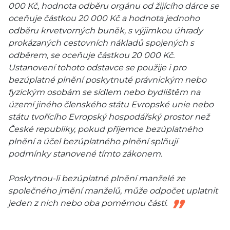
000 Kč, hodnota odběru orgánu od žijícího dárce se
oceňuje částkou 20 000 Kč a hodnota jednoho
odběru krvetvorných buněk, s výjimkou úhrady
prokázaných cestovních nákladů spojených s
odběrem, se oceňuje částkou 20 000 Kč.
Ustanovení tohoto odstavce se použije i pro
bezúplatné plnění poskytnuté právnickým nebo
fyzickým osobám se sídlem nebo bydlištěm na
území jiného členského státu Evropské unie nebo
státu tvořícího Evropský hospodářský prostor než
České republiky, pokud příjemce bezúplatného
plnění a účel bezúplatného plnění splňují
podmínky stanovené tímto zákonem.
Poskytnou-li bezúplatné plnění manželé ze
společného jmění manželů, může odpočet uplatnit
jeden z nich nebo oba poměrnou částí.