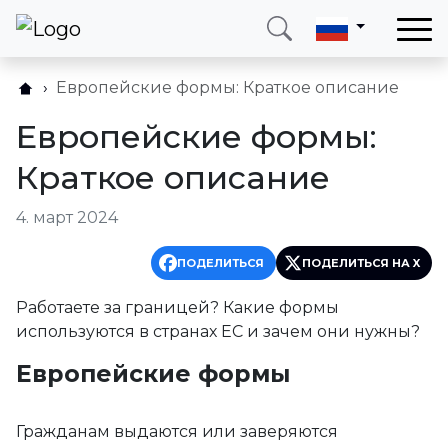
Европейские формы: Краткое описание
Позвоните мне
Войти
Европейские формы:
Телефон
Электронная почта
Краткое описание
+38 (066) 002 90 99
ukraine@neotax.eu
4. март 2024
ПОДЕЛИТЬСЯ
ПОДЕЛИТЬСЯ НА X
Работаете за границей? Какие формы
используются в странах ЕС и зачем они нужны?
Европейские формы
Гражданам выдаются или заверяются