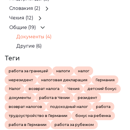
Словакия (2)
Чехия (12)
Общие (19)
Документы (4)
Другие (6)
Теги
работа за границей
налоги
налог
нерезидент
налоговая декларация
Германия
Налог
возврат налога
Чехия
детский бонус
документы
работа в Чехии
резидент
возврат налогов
подоходный налог
работа
трудоустройство в Германии
бонус на ребенка
работа в Германии
работа за рубежом