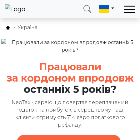
Україна
Хто може подати заяву?
Зателефонуйте мені
Увійти
Як це працює?
Телефон
Електронна пошта
Запитання та відповідіs
+38 (066) 002 90 99
ukraine@neotax.eu
Працювали
Відгуки
за кордоном впродовж
Блог
останніх 5 років?
Партнерам
Напишіть нам
NeoTax - сервіс що повертає переплачений
податок на прибуток, в середньому наші
клієнти отримують 714 євро податкового
рефанду.