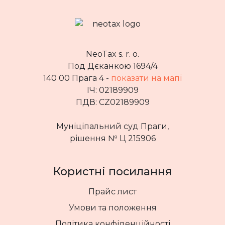
NeoTax s. r. o.
Под Дєканкою 1694/4
140 00 Прага 4 -
показати на мапі
ІЧ: 02189909
ПДВ: CZ02189909
Муніціпальний суд Праги,
рішення № Ц 215906
Користні посилання
Прайс лист
Умови та положення
Політика конфіденційності