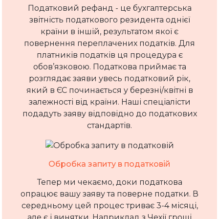
Податковий рефанд - це бухгалтерська
звітність податкового резидента однієї
країни в іншій, результатом якої є
повернення переплачених податків. Для
платників податків ця процедура є
обов’язковою. Податкова приймає та
розглядає заяви увесь податковий рік,
який в ЄС починається у березні/квітні в
залежності від країни. Наші спеціалісти
подадуть заяву відповідно до податкових
стандартів.
Обробка запиту в податковій
Тепер ми чекаємо, доки податкова
опрацює вашу заяву та поверне податки. В
середньому цей процес триває 3-4 місяці,
але є і винятки. Наприклад з Чехії гроші