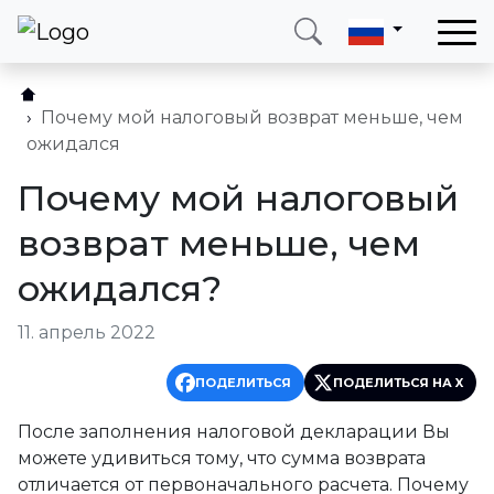
Позвоните мне
Войти
Почему мой налоговый возврат меньше, чем
ожидался
Телефон
Электронная почта
Почему мой налоговый
+38 (066) 002 90 99
ukraine@neotax.eu
возврат меньше, чем
ожидался?
11. апрель 2022
ПОДЕЛИТЬСЯ
ПОДЕЛИТЬСЯ НА X
После заполнения налоговой декларации Вы
можете удивиться тому, что сумма возврата
отличается от первоначального расчета. Почему