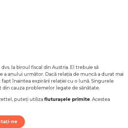
s. la biroul fiscal din Austria. El trebuie să
rie a anului următor. Dacă relația de muncă a durat mai
apt înaintea expirării relației cu o lună. Singurele
at din cauza problemelor legate de sănătate.
ettel, puteți utiliza
fluturașele primite
. Acestea
tați-ne