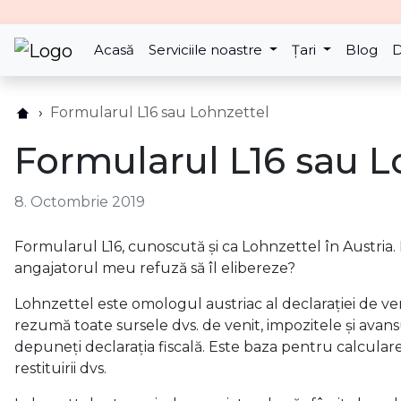
Acasă
Serviciile noastre
Țari
Blog
D
Formularul L16 sau Lohnzettel
Formularul L16 sau L
8. Octombrie 2019
Formularul L16, cunoscută și ca Lohnzettel în Austria. 
angajatorul meu refuză să îl elibereze?
Lohnzettel este omologul austriac al declarației de v
rezumă toate sursele dvs. de venit, impozitele și avans
depuneți declarația fiscală. Este baza pentru calcularea
restituirii dvs.