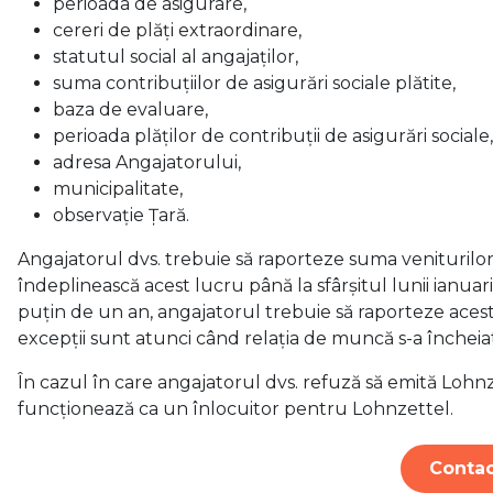
perioada de asigurare,
cereri de plăți extraordinare,
statutul social al angajaților,
suma contribuțiilor de asigurări sociale plătite,
baza de evaluare,
perioada plăților de contribuții de asigurări sociale,
adresa Angajatorului,
municipalitate,
observație Țară.
Angajatorul dvs. trebuie să raporteze suma veniturilor dv
îndeplinească acest lucru până la sfârșitul lunii ianua
puțin de un an, angajatorul trebuie să raporteze acest f
excepții sunt atunci când relația de muncă s-a închei
În cazul în care angajatorul dvs. refuză să emită Lohnz
funcționează ca un înlocuitor pentru Lohnzettel.
Contac