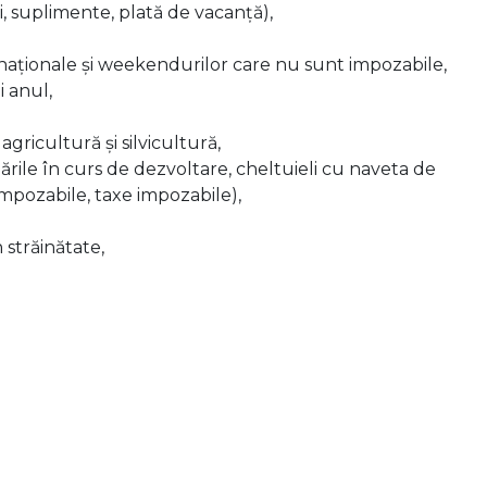
i, suplimente, plată de vacanță),
naționale și weekendurilor care nu sunt impozabile,
i anul,
gricultură și silvicultură,
 țările în curs de dezvoltare, cheltuieli cu naveta de
 impozabile, taxe impozabile),
 străinătate,