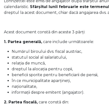
Lohnzettel este emis de angajator după sfârșitul anul
calendaristic.
Sfârșitul lunii februarie este termen
dreptul la acest document, chiar dacă angajarea dvs. a
Acest document constă din aceste 3 părți:
1. Partea generală,
care include următoarele:
Numărul biroului dvs. fiscal austriac,
statutul social al salariatului,
relația de muncă,
dreptul la alocația pentru copii,
beneficii sporite pentru beneficiarii de pensii,
în ce municipalitate aparțineți,
naţionalitate,
informații despre emitent (angajator).
2. Partea fiscală,
care constă din: