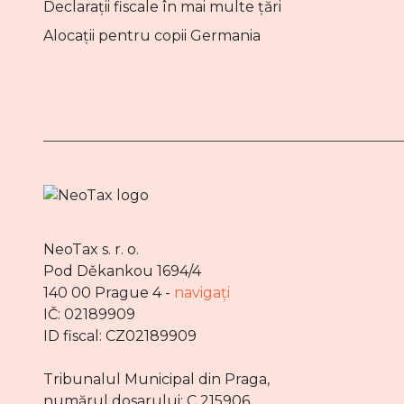
Declarații fiscale în mai multe țări
Alocații pentru copii Germania
NeoTax s. r. o.
Pod Děkankou 1694/4
140 00 Prague 4 -
navigați
IČ: 02189909
ID fiscal: CZ02189909
Tribunalul Municipal din Praga,
numărul dosarului: C 215906