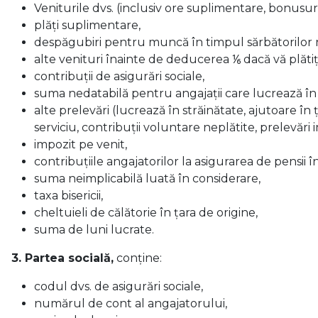
Veniturile dvs. (inclusiv ore suplimentare, bonusur
plăți suplimentare,
despăgubiri pentru muncă în timpul sărbătorilor 
alte venituri înainte de deducerea ⅙ dacă vă plătiț
contribuții de asigurări sociale,
suma nedatabilă pentru angajații care lucrează în a
alte prelevări (lucrează în străinătate, ajutoare în
serviciu, contribuții voluntare neplătite, prelevări
impozit pe venit,
contribuțiile angajatorilor la asigurarea de pensii în
suma neimplicabilă luată în considerare,
taxa bisericii,
cheltuieli de călătorie în țara de origine,
suma de luni lucrate.
3. Partea socială,
conține:
codul dvs. de asigurări sociale,
numărul de cont al angajatorului,