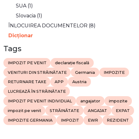
SUA (1)
Slovacia (1)
ÎNLOCUIREA DOCUMENTELOR (8)
Dicţionar
Tags
IMPOZIT PE VENIT
declarație fiscală
VENITURI DIN STRĂINĂTATE
Germania
IMPOZITE
RETURNARE TAXE
APP
Austria
LUCREAZĂ ÎN STRĂINĂTATE
IMPOZIT PE VENIT INDIVIDUAL
angajator
impozite
impozit pe venit
STRĂINĂTATE
ANGAJAT
EXPAT
IMPOZITE GERMANIA
IMPOZIT
EWR
REZIDENT