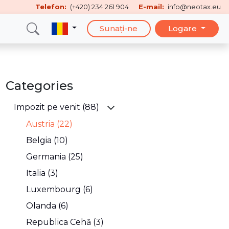
Telefon:
(+420) 234 261 904
E-mail:
info@neotax.eu
Sunați-ne
Logare
Categories
Impozit pe venit (88)
Austria (22)
Belgia (10)
Germania (25)
Italia (3)
Luxembourg (6)
Olanda (6)
Republica Cehă (3)