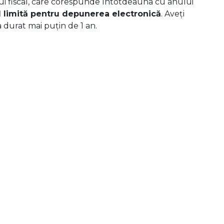
ui fiscal, care corespunde întotdeauna cu anului
ul limită pentru depunerea electronică
. Aveți
 durat mai puțin de 1 an.