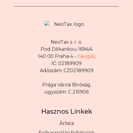
NeoTax s. r. o.
Pod Děkankou 1694/4
140 00 Praha 4 -
navigálj
IČ: 02189909
Adószám: CZ02189909
Prága Városi Bíróság,
ügyszám: C 215906
Hasznos Linkek
Árlista
Felhasználási feltételek