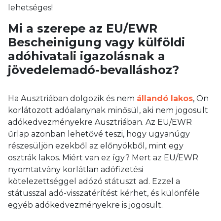
lehetséges!
Mi a szerepe az EU/EWR
Bescheinigung vagy külföldi
adóhivatali igazolásnak a
jövedelemadó-bevalláshoz?
Ha Ausztriában dolgozik és nem
állandó lakos
, Ön
korlátozott adóalanynak minősül, aki nem jogosult
adókedvezményekre Ausztriában. Az EU/EWR
űrlap azonban lehetővé teszi, hogy ugyanúgy
részesüljön ezekből az előnyökből, mint egy
osztrák lakos. Miért van ez így? Mert az EU/EWR
nyomtatvány korlátlan adófizetési
kötelezettséggel adózó státuszt ad. Ezzel a
státusszal adó-visszatérítést kérhet, és különféle
egyéb adókedvezményekre is jogosult.