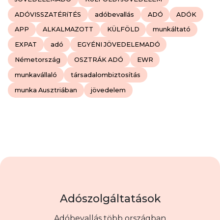
ADÓVISSZATÉRíTÉS
adóbevallás
ADÓ
ADÓK
APP
ALKALMAZOTT
KÜLFÖLD
munkáltató
EXPAT
adó
EGYÉNI JÖVEDELEMADÓ
Németország
OSZTRÁK ADÓ
EWR
munkavállaló
társadalombiztosítás
munka Ausztriában
jövedelem
Adószolgáltatások
Adóbevallás több országban