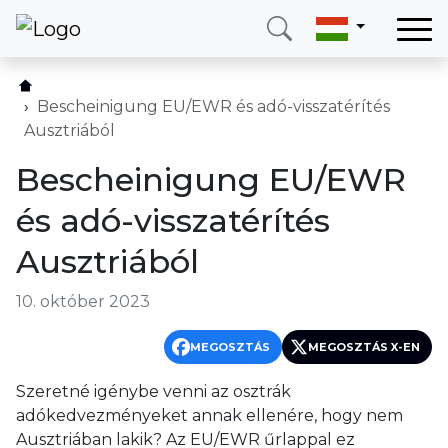
Otthon
Szolgáltatásaink
Bescheinigung EU/EWR és adó-visszatérítés
Ausztriából
Országok
Bescheinigung EU/EWR
Rólunk
és adó-visszatérítés
Blog
Ausztriából
Kapcsolat
10. október 2023
Hívjon
Bejelentkezés
MEGOSZTÁS
MEGOSZTÁS X-EN
Szeretné igénybe venni az osztrák
Telefon
E-mail
adókedvezményeket annak ellenére, hogy nem
(+420) 234 261 904
info@neotax.eu
Ausztriában lakik? Az EU/EWR űrlappal ez