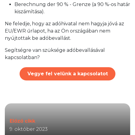
Berechnung der 90 % - Grenze (a 90 %-os határ
kiszámítása).
Ne feledje, hogy az adóhivatal nem hagyja jóvá az
EU/EWR űrlapot, ha az Ön országában nem
nyújtottak be adóbevallást.
Segítségre van szüksége adóbevallásával
kapcsolatban?
Vegye fel velünk a kapcsolatot
Előző cikk
9. október 2023