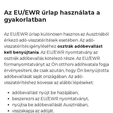
Az EU/EWR űrlap használata a
gyakorlatban
Az EU/EWR űrlap különösen hasznos az Ausztriából
érkező adó-visszatérítések esetében. Az adó-
visszatérítés igényléséhez
osztrák adóbevallást
kell benyújtania
. Az EU/EWR nyomtatvány az
osztrák adóbevallás kötelező része. Az EU/EWR
formanyomtatványt az Ön otthoni adóhivatala fogja
érvényesíteni, de csak azután, hogy Ön benyújtotta
adóbevallását saját országában. Az adó-
visszatérítéshez kövesse az alábbi lépéseket:
adóbevallást nyújt be hazájában,
beszerezni az EU/EWR nyomtatványt,
nyújtsa be adóbevallását Ausztriában,
visszakapja az adóját.