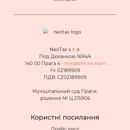
NeoTax s. r. o.
Под Дєканкою 1694/4
140 00 Прага 4 -
показати на мапі
ІЧ: 02189909
ПДВ: CZ02189909
Муніціпальний суд Праги,
рішення № Ц 215906
Користні посилання
Прайс лист