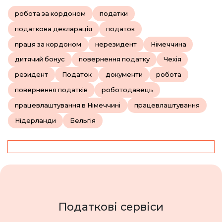
робота за кордоном
податки
податкова декларація
податок
праця за кордоном
нерезидент
Німеччина
дитячий бонус
повернення податку
Чехія
резидент
Податок
документи
робота
повернення податків
роботодавець
працевлаштування в Німеччині
працевлаштування
Нідерланди
Бельгія
Податкові сервіси