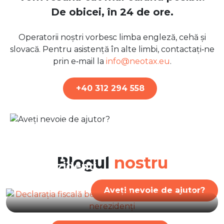
De obicei, în 24 de ore.
Operatorii noștri vorbesc limba engleză, cehă și
slovacă. Pentru asistență în alte limbi, contactați‑ne
prin e‑mail la
info@neotax.eu
.
+40 312 294 558
7. Iulie 2026
Declarația fiscală belgiană:
Ghid pentru rezidenți și
Blogul
nostru
nerezidenți
Aveți nevoie de ajutor?