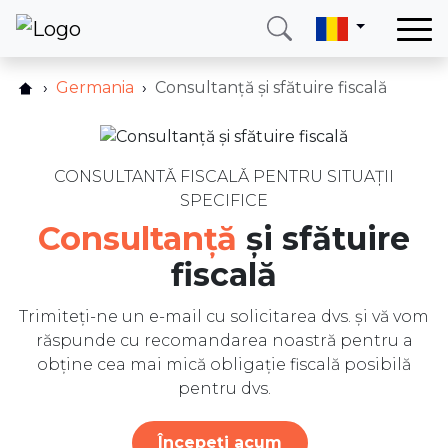
Acasă
Germania
Consultanță și sfătuire fiscală
Cum functionează?
Serviciile noastre
Lista de prețuri
Țari
Întrebări frecvente
CONSULTANTǍ FISCALǍ PENTRU SITUAŢII
Blog
SPECIFICE
Serviciile noastre
Date de contact
Consultanță
și sfătuire
Recenzii
Despre noi
fiscală
Blog
Trimiteți-ne un e-mail cu solicitarea dvs. și vă vom
Scrieți-ne
Sunați-ne
Logare
răspunde cu recomandarea noastră pentru a
obține cea mai mică obligație fiscală posibilă
pentru dvs.
Telefon
E-mail
(+420) 234 261 904
info@neotax.eu
Începeți acum