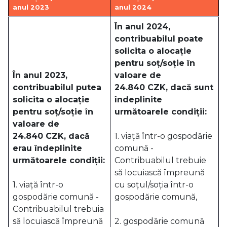
anul 2023
anul 2024
În anul 2024,
contribuabilul poate
solicita o alocație
pentru soț/soție în
În anul 2023,
valoare de
contribuabilul putea
24.840 CZK, dacă sunt
solicita o alocație
îndeplinite
pentru soț/soție în
următoarele condiții:
valoare de
24.840 CZK, dacă
1. viață într-o gospodărie
erau îndeplinite
comună -
următoarele condiții:
Contribuabilul trebuie
să locuiască împreună
1. viață într-o
cu soțul/soția într-o
gospodărie comună -
gospodărie comună,
Contribuabilul trebuia
să locuiască împreună
2. gospodărie comună