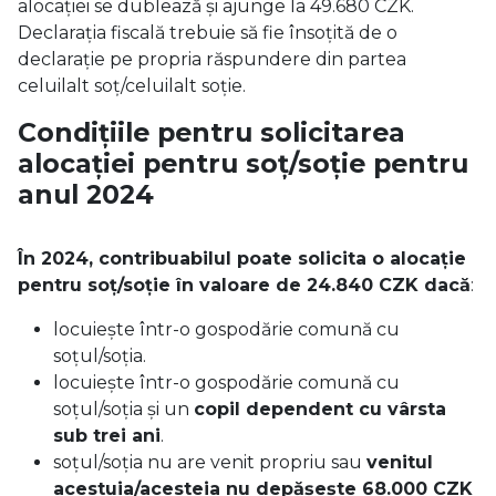
alocației se dublează și ajunge la 49.680 CZK.
Declarația fiscală trebuie să fie însoțită de o
declarație pe propria răspundere din partea
celuilalt soț/celuilalt soție.
Condițiile pentru solicitarea
alocației pentru soț/soție pentru
anul 2024
În 2024, contribuabilul poate solicita o alocație
pentru soț/soție în valoare de 24.840 CZK dacă
:
locuiește într-o gospodărie comună cu
soțul/soția.
locuiește într-o gospodărie comună cu
soțul/soția și un
copil dependent cu vârsta
sub trei ani
.
soțul/soția nu are venit propriu sau
venitul
acestuia/acesteia nu depășește 68.000 CZK