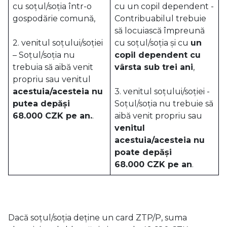
cu soțul/soția într-o
cu un copil dependent -
gospodărie comună,
Contribuabilul trebuie
să locuiască împreună
2. venitul soțului/soției
cu soțul/soția și cu
un
– Soțul/soția nu
copil dependent cu
trebuia să aibă venit
vârsta sub trei ani
,
propriu sau venitul
acestuia/acesteia nu
3. venitul soțului/soției -
putea depăși
Soțul/soția nu trebuie să
68.000 CZK pe an.
.
aibă venit propriu sau
venitul
acestuia/acesteia nu
poate depăși
68.000 CZK pe an
.
Dacă soțul/soția deține un card ZTP/P, suma