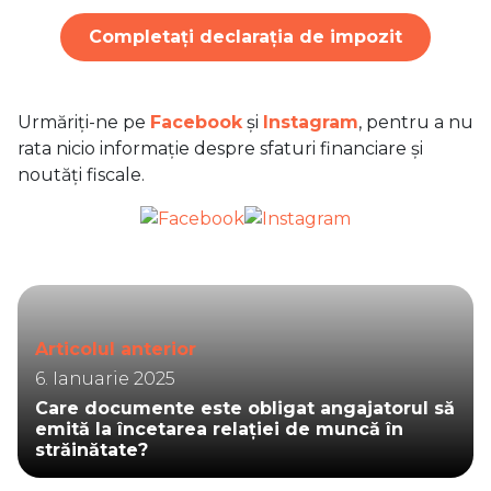
Completați declarația de impozit
Urmăriți-ne pe
Facebook
și
Instagram
, pentru a nu
rata nicio informație despre sfaturi financiare și
noutăți fiscale.
Articolul anterior
6. Ianuarie 2025
Care documente este obligat angajatorul să
emită la încetarea relației de muncă în
străinătate?