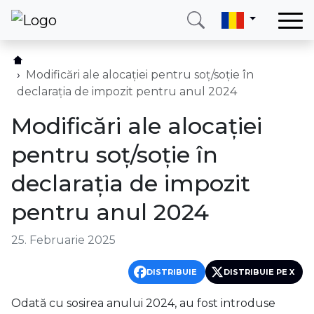
Acasă
Serviciile noastre
Modificări ale alocației pentru soț/soție în
declarația de impozit pentru anul 2024
Țari
Modificări ale alocației
Blog
pentru soț/soție în
Date de contact
declarația de impozit
Despre noi
pentru anul 2024
Sunați-ne
Logare
25. Februarie 2025
DISTRIBUIE
DISTRIBUIE PE X
Telefon
E-mail
(+420) 234 261 904
info@neotax.eu
Odată cu sosirea anului 2024, au fost introduse