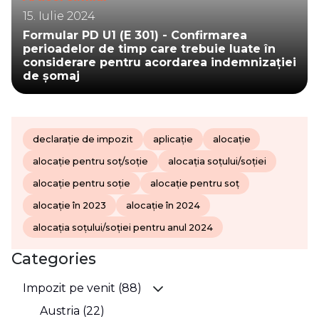
15. Iulie 2024
Formular PD U1 (E 301) - Confirmarea
perioadelor de timp care trebuie luate în
considerare pentru acordarea indemnizației
de șomaj
declarație de impozit
aplicație
alocație
alocație pentru soț/soție
alocația soțului/soției
alocație pentru soție
alocație pentru soț
alocație în 2023
alocație în 2024
alocația soțului/soției pentru anul 2024
Categories
Impozit pe venit (88)
Austria (22)