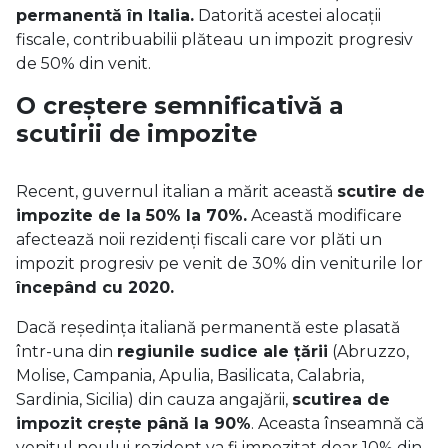
permanentă în Italia.
Datorită acestei alocații
fiscale, contribuabilii plăteau un impozit progresiv
de 50% din venit.
O creștere semnificativă a
scutirii de impozite
Recent, guvernul italian a mărit această
scutire de
impozite de la 50% la 70%.
Această modificare
afectează noii rezidenți fiscali care vor plăti un
impozit progresiv pe venit de 30% din veniturile lor
începând cu 2020.
Dacă reședința italiană permanentă este plasată
într-una din
regiunile sudice ale țării
(Abruzzo,
Molise, Campania, Apulia, Basilicata, Calabria,
Sardinia, Sicilia) din cauza angajării,
scutirea de
impozit crește până la 90%
. Aceasta înseamnă că
venitul noului rezident va fi impozitat doar 10% din