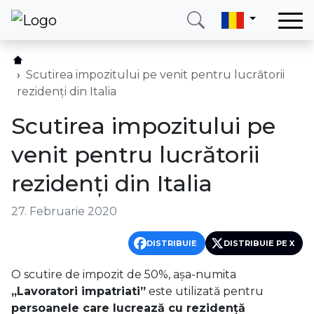
Acasă
Serviciile noastre
Scutirea impozitului pe venit pentru lucrătorii
rezidenți din Italia
Țari
Scutirea impozitului pe
Blog
venit pentru lucrătorii
Date de contact
rezidenți din Italia
Despre noi
27. Februarie 2020
Sunați-ne
Logare
DISTRIBUIE
DISTRIBUIE PE X
O scutire de impozit de 50%, așa-numita
Telefon
E-mail
„Lavoratori impatriati”
este utilizată pentru
(+420) 234 261 904
info@neotax.eu
persoanele care lucrează cu rezidență