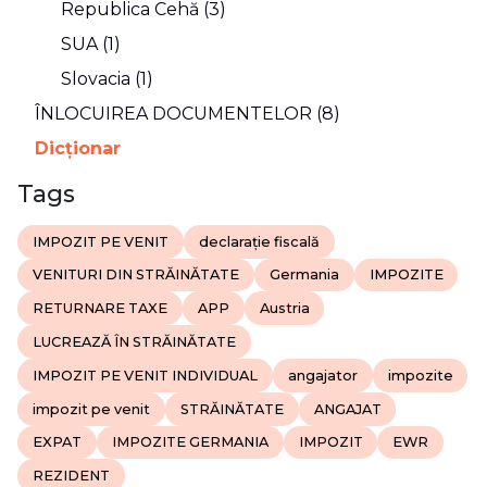
Republica Cehă (3)
SUA (1)
Slovacia (1)
ÎNLOCUIREA DOCUMENTELOR (8)
Dicţionar
Tags
IMPOZIT PE VENIT
declarație fiscală
VENITURI DIN STRĂINĂTATE
Germania
IMPOZITE
RETURNARE TAXE
APP
Austria
LUCREAZĂ ÎN STRĂINĂTATE
IMPOZIT PE VENIT INDIVIDUAL
angajator
impozite
impozit pe venit
STRĂINĂTATE
ANGAJAT
EXPAT
IMPOZITE GERMANIA
IMPOZIT
EWR
REZIDENT