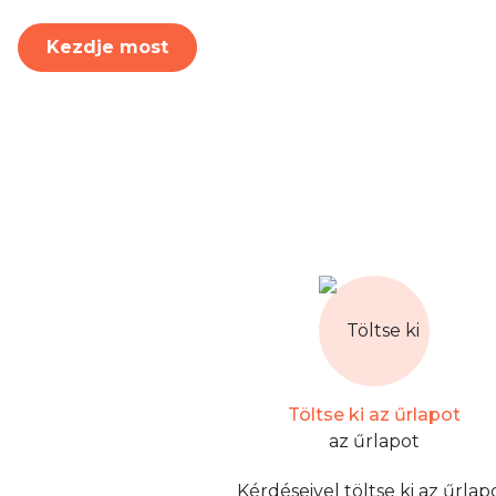
Kezdje most
Töltse ki az űrlapot
Kérdéseivel töltse ki az űrlapo