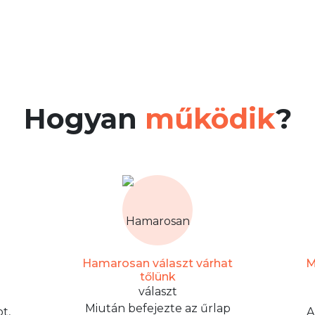
Hogyan
működik
?
Hamarosan választ várhat
M
tőlünk
Miután befejezte az űrlap
t,
A