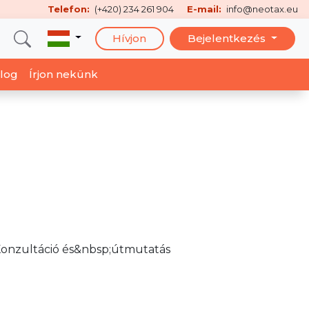
Telefon:
(+420) 234 261 904
E-mail:
info@neotax.eu
Hívjon
Bejelentkezés
log
Írjon nekünk