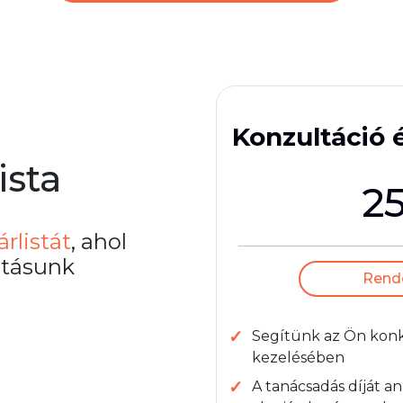
Konzultáció 
ista
2
árlistát
, ahol
atásunk
Rendel
Segítünk az Ön konk
kezelésében
A tanácsadás díját a