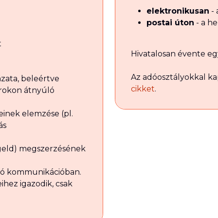
elektronikusan
- 
postai úton
- a he
t
Hivatalosan évente egy
Az adóosztályokkal ka
zata, beleértve
cikket
.
rokon átnyúló
inek elemzése (pl.
ás
geld) megszerzésének
aló kommunikációban.
ihez igazodik, csak