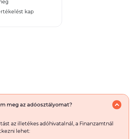
 meg
értékelést kap
om meg az adóosztályomat?
tást az illetékes adóhivatalnál, a Finanzamtnál
tkezni lehet: