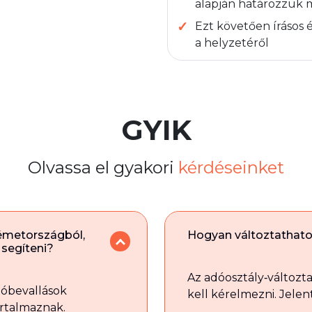
alapján határozzuk
Ezt követően írásos 
a helyzetéről
GYIK
Olvassa el gyakori
kérdéseinket
émetországból,
Hogyan változtathat
segíteni?
Az adóosztály‑változta
dóbevallások
kell kérelmezni. Jelen
artalmaznak.