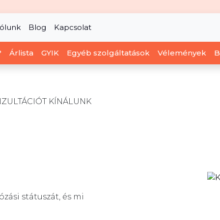
ólunk
Blog
Kapcsolat
?
Árlista
GYIK
Egyéb szolgáltatások
Vélemények
B
ZULTÁCIÓT KÍNÁLUNK
zási státuszát, és mi