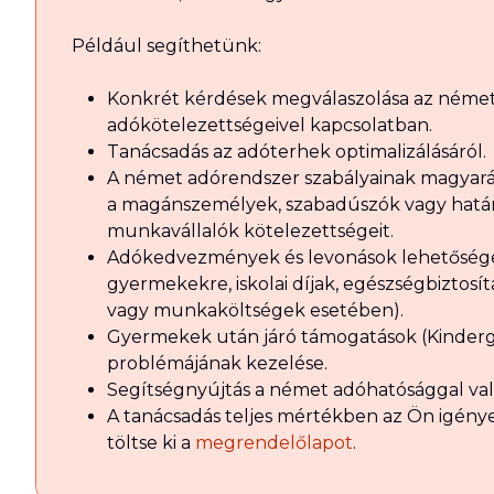
Például segíthetünk:
Konkrét kérdések megválaszolása az néme
adókötelezettségeivel kapcsolatban.
Tanácsadás az adóterhek optimalizálásáról.
A német adórendszer szabályainak magyará
a magánszemélyek, szabadúszók vagy hatá
munkavállalók kötelezettségeit.
Adókedvezmények és levonások lehetősége
gyermekekre, iskolai díjak, egészségbiztosít
vagy munkaköltségek esetében).
Gyermekek után járó támogatások (Kinder
problémájának kezelése.
Segítségnyújtás a német adóhatósággal v
A tanácsadás teljes mértékben az Ön igénye
töltse ki a
megrendelőlapot
.