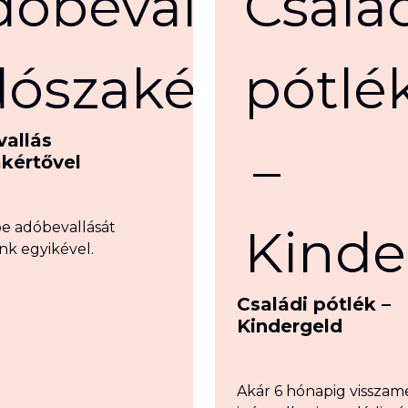
allás
kértővel
be adóbevallását
nk egyikével.
Családi pótlék –
Kindergeld
Akár 6 hónapig vissza