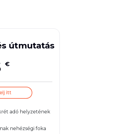
és útmutatás
5
€
j itt
rét adó helyzetének
nnak nehézségi foka