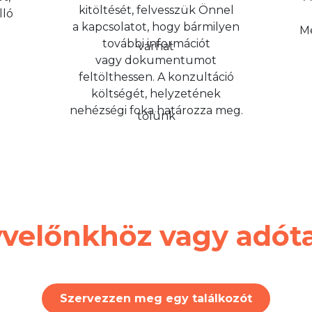
kitöltését, felvesszük Önnel
lló
a kapcsolatot, hogy bármilyen
Me
további információt
vagy dokumentumot
feltölthessen. A konzultáció
költségét, helyzetének
nehézségi foka határozza meg.
velőnkhöz vagy adó
Szervezzen meg egy találkozót