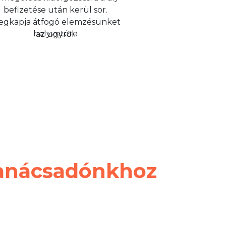
befizetése után kerül sor.
gkapja átfogó elemzésünket
az ügyről.
tanácsadónkhoz