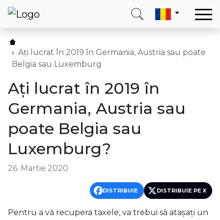
Acasă
Serviciile noastre
Ați lucrat în 2019 în Germania, Austria sau poate
Belgia sau Luxemburg
Țari
Ați lucrat în 2019 în
Blog
Germania, Austria sau
Date de contact
poate Belgia sau
Despre noi
Luxemburg?
Sunați-ne
Logare
26. Martie 2020
DISTRIBUIE
DISTRIBUIE PE X
Telefon
E-mail
(+420) 234 261 904
info@neotax.eu
Pentru a vă recupera taxele, va trebui să atașați un