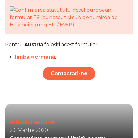
Pentru
Austria
folosiți acest formular:
limba germană
.
Contactați-ne
Articolul anterior
23. Martie 2020