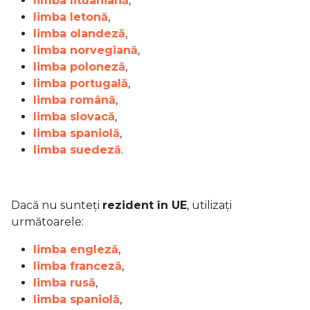
limba lituaniană
,
limba letonă
,
limba olandeză
,
limba norvegiană
,
limba poloneză
,
limba portugală
,
limba română
,
limba slovacă
,
limba spaniolă
,
limba suedeză
.
Dacă nu sunteți
rezident în UE
, utilizați
următoarele:
limba engleză
,
limba franceză
,
limba rusă
,
limba spaniolă
,