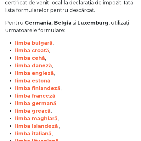
certificat de venit local la declarația de impozit. Iată
lista formularelor pentru descărcat.
Pentru
Germania, Belgia
și
Luxemburg
, utilizați
următoarele formulare:
limba bulgară
,
limba croată
,
limba cehă
,
limba daneză
,
limba engleză
,
limba estonă
,
limba finlandeză
,
limba franceză
,
limba germană
,
limba greacă
,
limba maghiară
,
limba islandeză
,
limba italiană
,