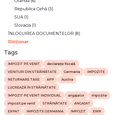
Olanda (6)
Republica Cehă (3)
SUA (1)
Slovacia (1)
ÎNLOCUIREA DOCUMENTELOR (8)
Dicţionar
Tags
IMPOZIT PE VENIT
declarație fiscală
VENITURI DIN STRĂINĂTATE
Germania
IMPOZITE
RETURNARE TAXE
APP
Austria
LUCREAZĂ ÎN STRĂINĂTATE
IMPOZIT PE VENIT INDIVIDUAL
angajator
impozite
impozit pe venit
STRĂINĂTATE
ANGAJAT
EXPAT
IMPOZITE GERMANIA
IMPOZIT
EWR