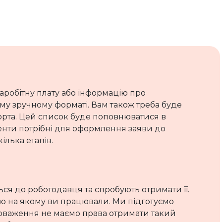
заробітну плату або інформацію про
у зручному форматі. Вам також треба буде
орта. Цей список буде поповнюватися в
менти потрібні для оформлення заяви до
ілька етапів.
ься до роботодавця та спробують отримати її.
во на якому ви працювали. Ми підготуємо
новаження не маємо права отримати такий