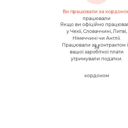
Ви працювали за кордоно
Якщо ви офіційно працюва
у Чехії, Словаччині, Литві,
Німеччині чи Англії.
Працювали за контрактом і
вашої заробітної плати
утримували податки.