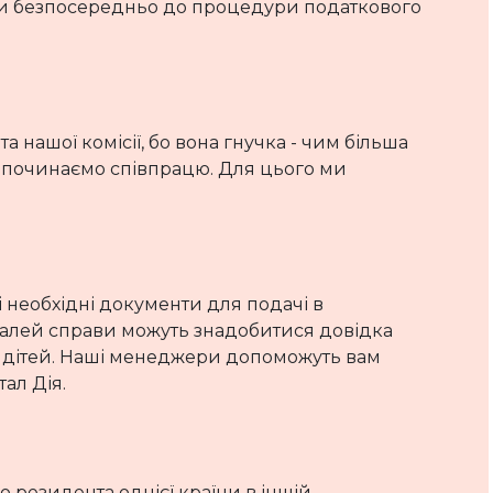
ти безпосередньо до процедури податкового
 нашої комісії, бо вона гнучка - чим більша
 починаємо співпрацю. Для цього ми
 необхідні документи для подачі в
деталей справи можуть знадобитися довідка
я дітей. Наші менеджери допоможуть вам
ал Дія.
 резидента однієї країни в іншій,