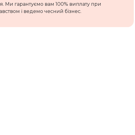
ля. Ми гарантуємо вам 100% виплату при
вством і ведемо чесний бізнес.