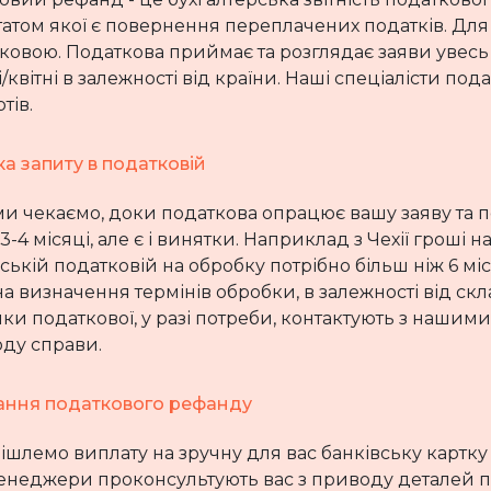
татом якої є повернення переплачених податків. Для
зковою. Податкова приймає та розглядає заяви увесь
/квітні в залежності від країни. Наші спеціалісти по
тів.
а запиту в податковій
ми чекаємо, доки податкова опрацює вашу заяву та 
3-4 місяці, але є і винятки. Наприклад з Чехії гроші на
ькій податковій на обробку потрібно більш ніж 6 міс
а визначення термінів обробки, в залежності від скл
ики податкової, у разі потреби, контактують з нашим
оду справи.
ння податкового рефанду
шлемо виплату на зручну для вас банківську картку 
енеджери проконсультують вас з приводу деталей пер