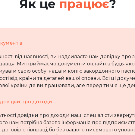
Як це
працює
?
окументів
ності від наявності, ви надсилаєте нам довідку про 
давця. Ми приймаємо документи онлайн в будь-яком
кувати свою особу, надати копію закордонного пасп
сті від країни та деталей вашої справи. Всі ці доку
вої країни де ви працювали, але перед тим є ще дек
довідки про доходи
утності довідки про доходи наші спеціалісти звернут
ого нам потрібна базова інформація про підприємст
с договір співпраці, бо без вашого письмового упов