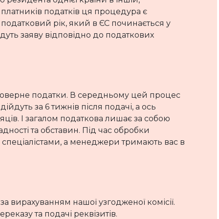
 платників податків ця процедура є
 податковий рік, який в ЄС починається у
дадуть заяву відповідно до податкових
поверне податки. В середньому цей процес
дійдуть за 6 тижнів після подачі, а ось
яців. І загалом податкова лишає за собою
адності та обставин. Під час обробки
и спеціалістами, а менеджери тримають вас в
за вирахуванням нашої узгодженої комісії.
еказу та подачі реквізитів.