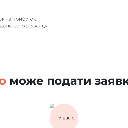
к на прибуток,
одаткового рефанду.
о
може подати заяв