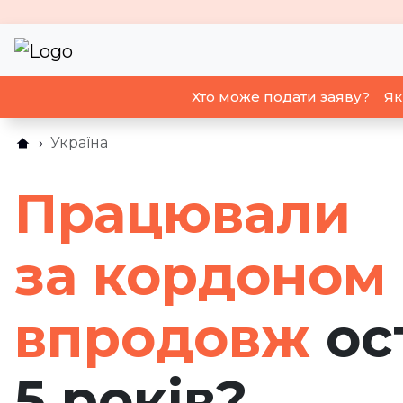
Хто може подати заяву?
Як
Україна
Працювали
за кордоном
впродовж
ос
5 років?