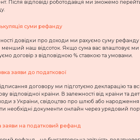
нт. Після відповіді роботодавця ми зможемо перей
у.
ькуляція суми рефанду
ності довідки про доходи ми рахуємо суму рефанду та
и менший наш відсоток. Якщо сума вас влаштовує ми
уємо договір з відповідною % ставкою та умовами.
овка заяви до податкової
підписання договору ми підготуємо декларацію та всі
ву відповідної країни. В залежності від країни та 
ходи з України, свідоцтво про шлюб або народженн
ти необхідні документи онлайн через урядовий порт
 заяви на податковий рефанд
вий рефанд - це бухгалтерська звітність податкового