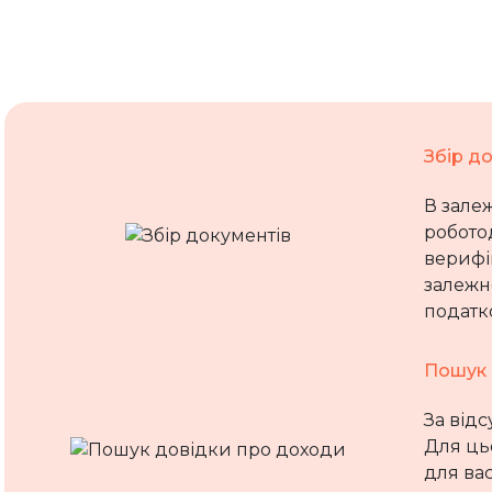
Збір д
В залеж
робото
верифі
залежно
податко
Пошук 
За відс
Для ць
для ва