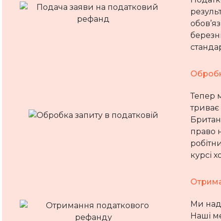
резуль
обов’я
березні
стандар
Обробк
Тепер 
триває 
Британс
право н
робітн
курсі х
Отрима
Ми наді
Наші м