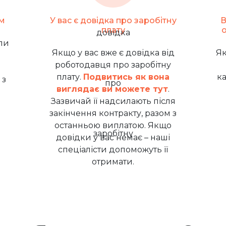
м
У вас є довідка про заробітну
В
плату
ли
Якщо у вас вже є довідка від
Як
роботодавця про заробітну
плату.
Подвитись як вона
к
 з
виглядає ви можете тут
.
Зазвичай її надсилають після
закінчення контракту, разом з
останньою виплатою. Якщо
довідки у вас немає – наші
спеціалісти допоможуть її
отримати.