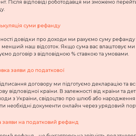
нт. Після відповіді роботодавця ми зможемо перей
у.
ькуляція суми рефанду
ності довідки про доходи ми рахуємо суму рефанду та
и менший наш відсоток. Якщо сума вас влаштовує ми
уємо договір з відповідною % ставкою та умовами.
овка заяви до податкової
підписання договору ми підготуємо декларацію та всі
ву відповідної країни. В залежності від країни та 
ходи з України, свідоцтво про шлюб або народженн
ти необхідні документи онлайн через урядовий порт
 заяви на податковий рефанд
вий рефанд - це бухгалтерська звітність податкового