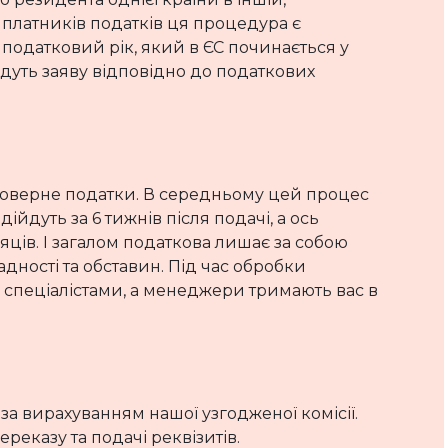
 платників податків ця процедура є
 податковий рік, який в ЄС починається у
дадуть заяву відповідно до податкових
поверне податки. В середньому цей процес
дійдуть за 6 тижнів після подачі, а ось
яців. І загалом податкова лишає за собою
адності та обставин. Під час обробки
и спеціалістами, а менеджери тримають вас в
за вирахуванням нашої узгодженої комісії.
еказу та подачі реквізитів.