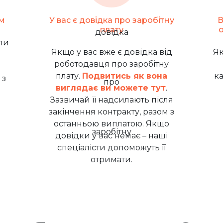
м
У вас є довідка про заробітну
В
плату
ли
Якщо у вас вже є довідка від
Як
роботодавця про заробітну
плату.
Подвитись як вона
к
 з
виглядає ви можете тут
.
Зазвичай її надсилають після
закінчення контракту, разом з
останньою виплатою. Якщо
довідки у вас немає – наші
спеціалісти допоможуть її
отримати.