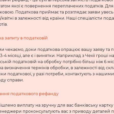
татом якої є повернення переплачених податків. Для
зковою. Податкова приймає та розглядає заяви увесь
/квітні в залежності від країни. Наші спеціалісти по
тів.
а запиту в податковій
ми чекаємо, доки податкова опрацює вашу заяву та 
3-4 місяці, але є і винятки. Наприклад з Чехії гроші на
ькій податковій на обробку потрібно більш ніж 6 міс
а визначення термінів обробки, в залежності від скл
ики податкової, у разі потреби, контактують з нашим
оду справи.
ння податкового рефанду
шлемо виплату на зручну для вас банківську картку 
енеджери проконсультують вас з приводу деталей пер