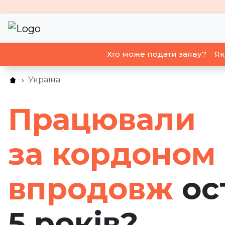
Хто може подати заяву?
Як
Україна
Працювали
за кордоном
впродовж
ос
5 років?