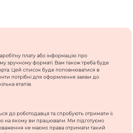
заробітну плату або інформацію про
у зручному форматі. Вам також треба буде
орта. Цей список буде поповнюватися в
менти потрібні для оформлення заяви до
ілька етапів.
ься до роботодавця та спробують отримати її.
во на якому ви працювали. Ми підготуємо
новаження не маємо права отримати такий