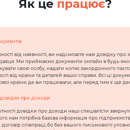
Як це
працює
?
окументів
ності від наявності, ви надсилаєте нам довідку про 
давця. Ми приймаємо документи онлайн в будь-яком
кувати свою особу, надати копію закордонного пасп
сті від країни та деталей вашої справи. Всі ці доку
вої країни де ви працювали, але перед тим є ще дек
довідки про доходи
утності довідки про доходи наші спеціалісти звернут
ого нам потрібна базова інформація про підприємст
с договір співпраці, бо без вашого письмового упов