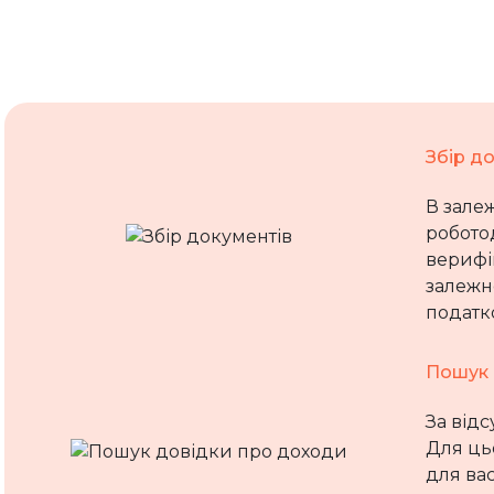
Збір д
В залеж
робото
верифі
залежно
податко
Пошук 
За відс
Для ць
для ва