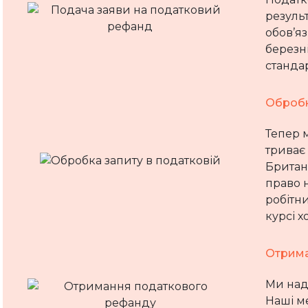
резуль
обов’я
березні
стандар
Обробк
Тепер 
триває 
Британс
право н
робітн
курсі х
Отрима
Ми наді
Наші м