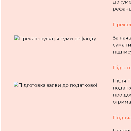
докуме
рефанд
Прекал
За наяв
сума т
підпис
Підгот
Після 
податко
про до
отрима
Подача
Податко