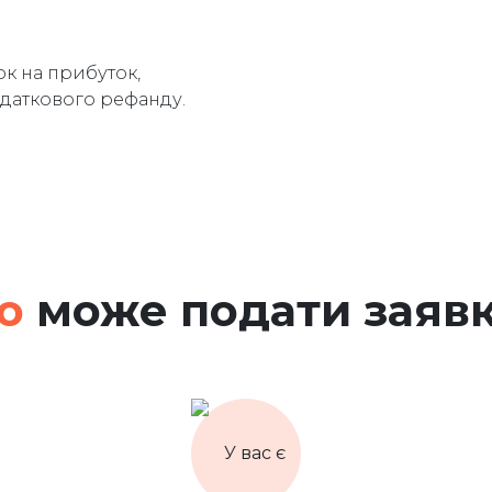
к на прибуток,
одаткового рефанду.
о
може подати заяв