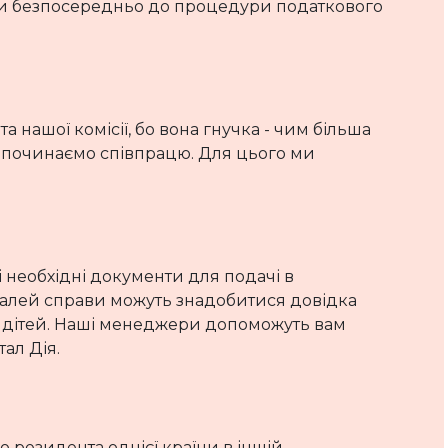
ти безпосередньо до процедури податкового
 нашої комісії, бо вона гнучка - чим більша
 починаємо співпрацю. Для цього ми
 необхідні документи для подачі в
деталей справи можуть знадобитися довідка
я дітей. Наші менеджери допоможуть вам
ал Дія.
 резидента однієї країни в іншій,