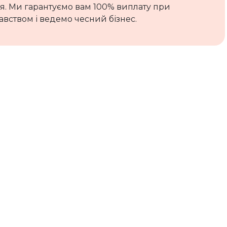
ля. Ми гарантуємо вам 100% виплату при
вством і ведемо чесний бізнес.