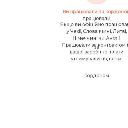
Ви працювали за кордоно
Якщо ви офіційно працюва
у Чехії, Словаччині, Литві,
Німеччині чи Англії.
Працювали за контрактом і
вашої заробітної плати
утримували податки.