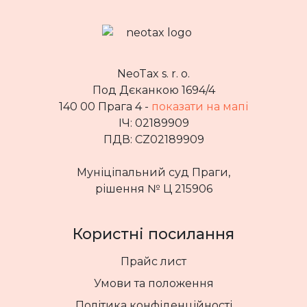
NeoTax s. r. o.
Под Дєканкою 1694/4
140 00 Прага 4 -
показати на мапі
ІЧ: 02189909
ПДВ: CZ02189909
Муніціпальний суд Праги,
рішення № Ц 215906
Користні посилання
Прайс лист
Умови та положення
Політика конфіденційності