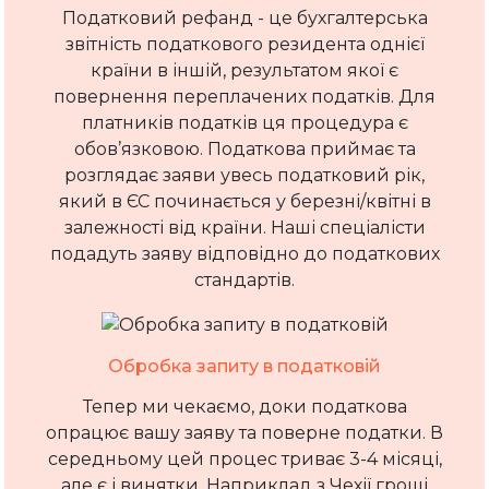
Податковий рефанд - це бухгалтерська
звітність податкового резидента однієї
країни в іншій, результатом якої є
повернення переплачених податків. Для
платників податків ця процедура є
обов’язковою. Податкова приймає та
розглядає заяви увесь податковий рік,
який в ЄС починається у березні/квітні в
залежності від країни. Наші спеціалісти
подадуть заяву відповідно до податкових
стандартів.
Обробка запиту в податковій
Тепер ми чекаємо, доки податкова
опрацює вашу заяву та поверне податки. В
середньому цей процес триває 3-4 місяці,
але є і винятки. Наприклад з Чехії гроші