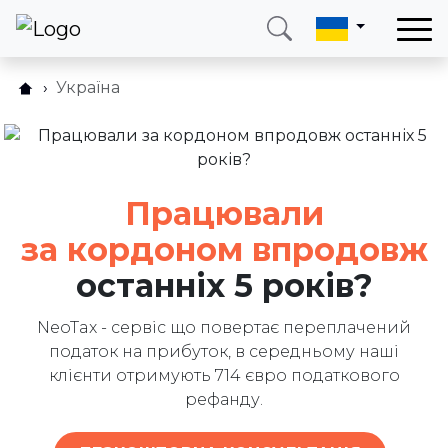
Україна
Хто може подати заяву?
Зателефонуйте мені
Увійти
Як це працює?
Телефон
Електронна пошта
Запитання та відповідіs
+38 (066) 002 90 99
ukraine@neotax.eu
Працювали
Відгуки
за кордоном впродовж
Блог
останніх 5 років?
Партнерам
Напишіть нам
NeoTax - сервіс що повертає переплачений
податок на прибуток, в середньому наші
клієнти отримують 714 євро податкового
рефанду.