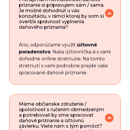
priznanie si pripravujem sám / sama.
Je možné dohodnúť u vás
konzultáciu, v rámci ktorej by som si
overil/a správnosť vyplnenia
daňového priznania?
Áno, odporúčame využiť
účtovné
poradenstvo
. Naša účtovníčka si s vami
dohodne online stretnutie. Na tomto
stretnutí s vami podrobne prejde vaše
spracované daňové priznanie.
Máme občianske združenie /
spoločnosť s ručením obmedzeným
a potrebovali by sme spracovať
daňové priznanie a účtovnú
závierku. Viete nám s tým pomôcť?