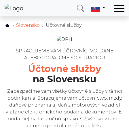
Domov
Slovensko
Účtovné služby
Ako to funguje?
Služby
Cenník
Krajina
FAQ
SPRACUJEME VÁM ÚČTOVNÍCTVO, DANE
O nás
ALEBO PORADÍME SO SITUÁCIOU
Služby
Blog
Účtovné služby
Recenzie
Kontakt
na Slovensku
Blog
Zabezpečíme vám všetky účtovné služby v rámci
Zavolajte mi
Prihlásiť sa
podnikania. Spracujeme vám účtovníctvo, mzdy,
daňové priznania aj daň z motorových vozidiel
vrátane elektronického podania dokumentov (E-
podanie) na Finančnú správu SR, všetko v rámci
jedného predplateného balíčka.