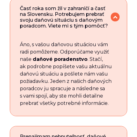
Časť roka som žil v zahraničí a časť
na Slovensku. Potrebujem prebrať
svoju daňovú situáciu s daňovým
poradcom. Viete mi s tým pomôcť?
Áno, s vašou daňovou situáciou vám
radi pomôžeme. Odporúčame využiť
naše
daňové poradenstvo
. Stačí,
ak podrobne popíšete vašu aktuálnu
daňovú situáciu a pošlete nám vašu
požiadavku. Jeden z našich daňových
poradcov ju spracuje a následne sa
s vami spojí, aby ste mohli detailne
prebrať všetky potrebné informácie.
Prenajímam nehnuteľnosť, daňové