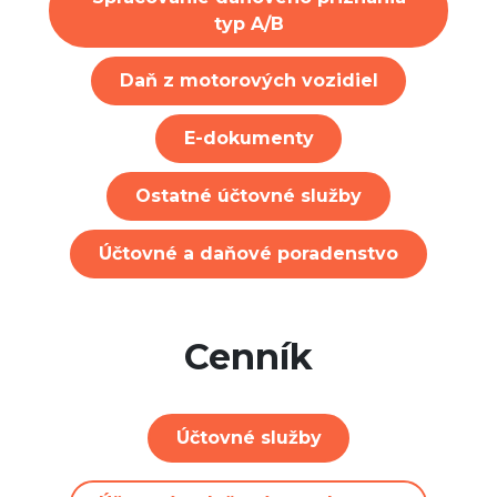
typ A/B
Daň z motorových vozidiel
E-dokumenty
Ostatné účtovné služby
Účtovné a daňové poradenstvo
Cenník
Účtovné služby