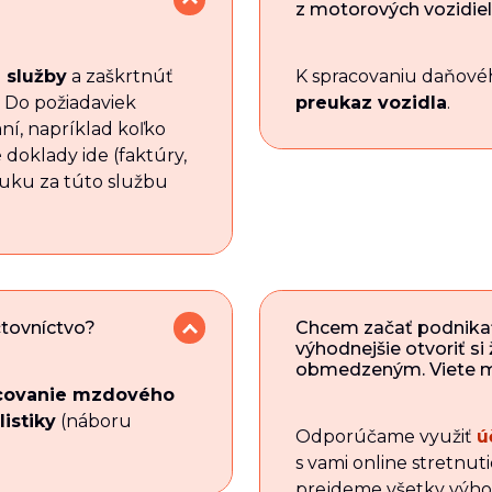
z motorových vozidie
 služby
a zaškrtnúť
K spracovaniu daňové
. Do požiadaviek
preukaz vozidla
.
ní, napríklad koľko
doklady ide (faktúry,
nuku za túto službu
tovníctvo?
Chcem začať podnikať,
výhodnejšie otvoriť si
obmedzeným. Viete m
covanie mzdového
istiky
(náboru
Odporúčame využiť
ú
s vami online stretnut
prejdeme všetky výho