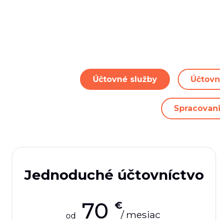
Účtovné služby
Účtovn
Spracovani
Jednoduché účtovníctvo
70
€
/ mesiac
od