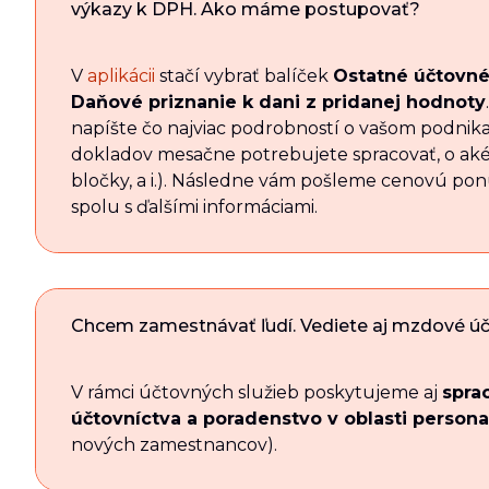
výkazy k DPH. Ako máme postupovať?
V
aplikácii
stačí vybrať balíček
Ostatné účtovné
Daňové priznanie k dani z pridanej hodnoty
napíšte čo najviac podrobností o vašom podnika
dokladov mesačne potrebujete spracovať, o aké 
bločky, a i.). Následne vám pošleme cenovú po
spolu s ďalšími informáciami.
Chcem zamestnávať ľudí. Vediete aj mzdové úč
V rámci účtovných služieb poskytujeme aj
spra
účtovníctva a poradenstvo v oblasti personal
nových zamestnancov).