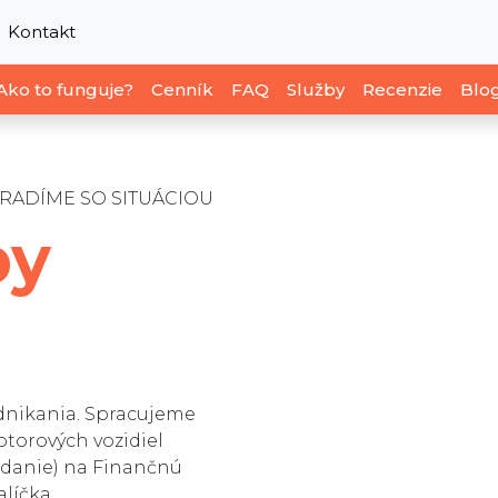
Kontakt
Ako to funguje?
Cenník
FAQ
Služby
Recenzie
Blo
RADÍME SO SITUÁCIOU
by
dnikania. Spracujeme
otorových vozidiel
danie) na Finančnú
líčka.