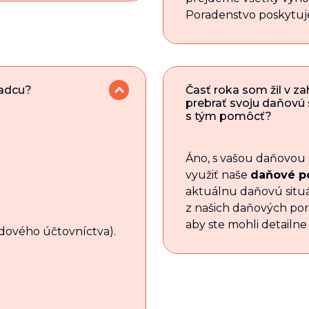
Poradenstvo poskytuje
radcu?
Časť roka som žil v za
prebrať svoju daňovú
s tým pomôcť?
Áno, s vašou daňovou
využiť naše
daňové p
aktuálnu daňovú situ
z našich daňových pora
aby ste mohli detailne
dového účtovníctva).