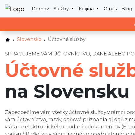
Domov
Služby
Krajina
O nás
Blog
Slovensko
Účtovné služby
SPRACUJEME VÁM ÚČTOVNÍCTVO, DANE ALEBO PO
Účtovné služ
na Slovensku
Zabezpečíme vám všetky účtovné služby v rámci po
vám účtovníctvo, mzdy, daňové priznania aj daň z m
vrátane elektronického podania dokumentov (E-po
správu SR, všetko v rámci jedného predplateného ba