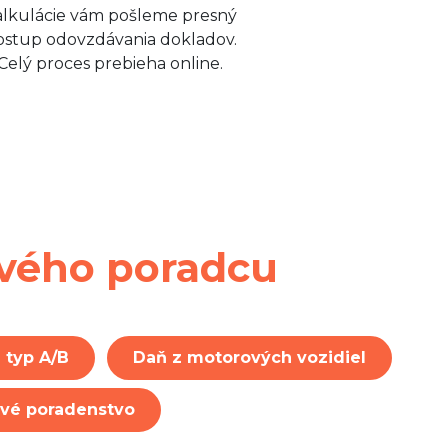
alkulácie vám pošleme presný
ostup odovzdávania dokladov.
Celý proces prebieha online.
ového poradcu
 typ A/B
Daň z motorových vozidiel
ové poradenstvo