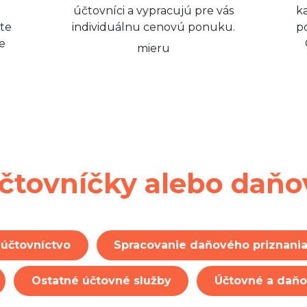
účtovníci a vypracujú pre vás
k
ete
individuálnu cenovú ponuku.
p
e
čtovníčky alebo daň
účtovníctvo
Spracovanie daňového priznania
Ostatné účtovné služby
Účtovné a daň