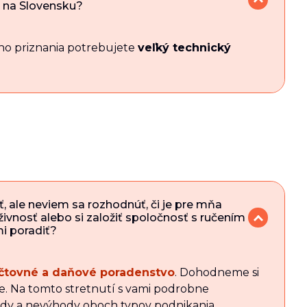
l na Slovensku?
ho priznania potrebujete
veľký technický
 ale neviem sa rozhodnúť, či je pre mňa
 živnosť alebo si založiť spoločnosť s ručením
i poradiť?
čtovné a daňové poradenstvo
. Dohodneme si
ie. Na tomto stretnutí s vami podrobne
dy a nevýhody oboch typov podnikania.