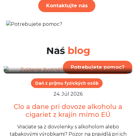
Kontaktujte nás
29. Júl 2026
Zvýšenie životného minima
od 1. júla 2026
Náš
blog
Potrebujete pomoc?
Daň z príjmu fyzických osôb
24. Júl 2026
Clo a dane pri dovoze alkoholu a
cigariet z krajín mimo EÚ
Vraciate sa z dovolenky s alkoholom alebo
tabakovými výrobkami? Pozor na pravidlá pri ich