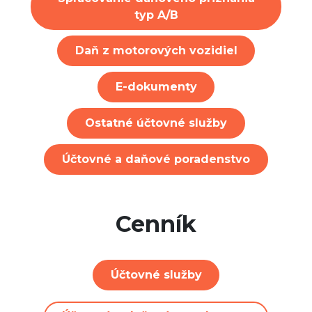
typ A/B
Daň z motorových vozidiel
E-dokumenty
Ostatné účtovné služby
Účtovné a daňové poradenstvo
Cenník
Účtovné služby