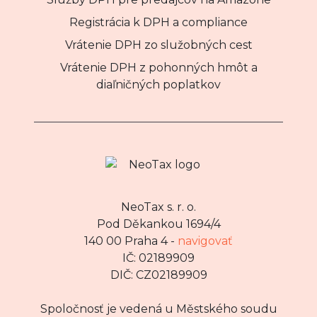
Registrácia k DPH a compliance
Vrátenie DPH zo služobných cest
Vrátenie DPH z pohonných hmôt a
diaľničných poplatkov
NeoTax s. r. o.
Pod Děkankou 1694/4
140 00 Praha 4 -
navigovať
IČ: 02189909
DIČ: CZ02189909
Spoločnosť je vedená u Městského soudu