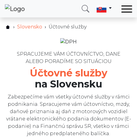
Domov
Slovensko
Účtovné služby
Ako to funguje?
Služby
Cenník
Krajina
FAQ
SPRACUJEME VÁM ÚČTOVNÍCTVO, DANE
O nás
ALEBO PORADÍME SO SITUÁCIOU
Služby
Blog
Účtovné služby
Recenzie
Kontakt
na Slovensku
Blog
Zabezpečíme vám všetky účtovné služby v rámci
Zavolajte mi
Prihlásiť sa
podnikania. Spracujeme vám účtovníctvo, mzdy,
daňové priznania aj daň z motorových vozidiel
vrátane elektronického podania dokumentov (E-
podanie) na Finančnú správu SR, všetko v rámci
jedného predplateného balíčka.