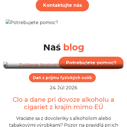
Kontaktujte nás
29. Júl 2026
Zvýšenie životného minima
od 1. júla 2026
Náš
blog
Potrebujete pomoc?
Daň z príjmu fyzických osôb
24. Júl 2026
Clo a dane pri dovoze alkoholu a
cigariet z krajín mimo EÚ
Vraciate sa z dovolenky s alkoholom alebo
tabakovými výrobkami? Pozor na pravidlá pri ich