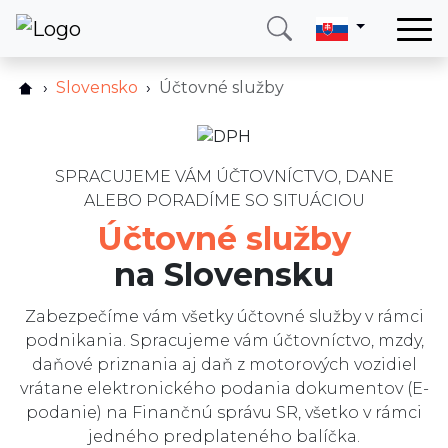
Domov
Slovensko
Účtovné služby
Ako to funguje?
Služby
Cenník
Krajina
FAQ
SPRACUJEME VÁM ÚČTOVNÍCTVO, DANE
O nás
ALEBO PORADÍME SO SITUÁCIOU
Služby
Blog
Účtovné služby
Recenzie
Kontakt
na Slovensku
Blog
Zabezpečíme vám všetky účtovné služby v rámci
Zavolajte mi
Prihlásiť sa
podnikania. Spracujeme vám účtovníctvo, mzdy,
daňové priznania aj daň z motorových vozidiel
vrátane elektronického podania dokumentov (E-
podanie) na Finančnú správu SR, všetko v rámci
jedného predplateného balíčka.