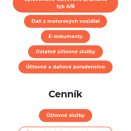
typ A/B
Daň z motorových vozidiel
E-dokumenty
Ostatné účtovné služby
Účtovné a daňové poradenstvo
Cenník
Účtovné služby