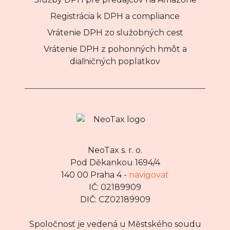
Registrácia k DPH a compliance
Vrátenie DPH zo služobných cest
Vrátenie DPH z pohonných hmôt a
diaľničných poplatkov
NeoTax s. r. o.
Pod Děkankou 1694/4
140 00 Praha 4 -
navigovať
IČ: 02189909
DIČ: CZ02189909
Spoločnosť je vedená u Městského soudu