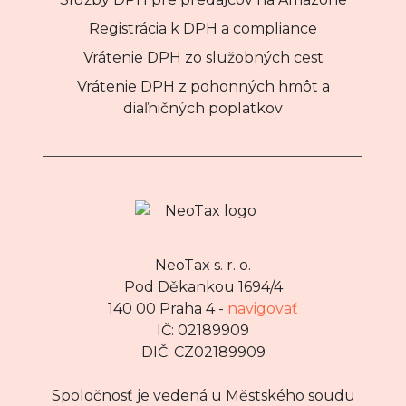
Registrácia k DPH a compliance
Vrátenie DPH zo služobných cest
Vrátenie DPH z pohonných hmôt a
diaľničných poplatkov
NeoTax s. r. o.
Pod Děkankou 1694/4
140 00 Praha 4 -
navigovať
IČ: 02189909
DIČ: CZ02189909
Spoločnosť je vedená u Městského soudu