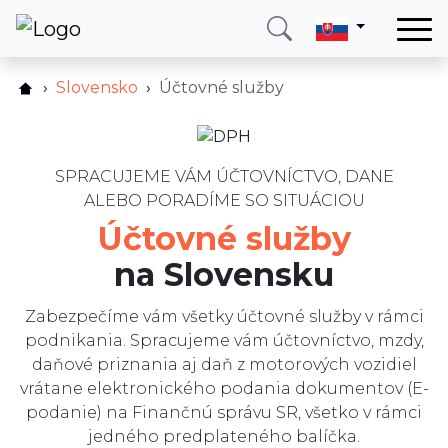
Domov
Slovensko
Účtovné služby
Ako to funguje?
Služby
Cenník
Krajina
FAQ
SPRACUJEME VÁM ÚČTOVNÍCTVO, DANE
O nás
ALEBO PORADÍME SO SITUÁCIOU
Služby
Blog
Účtovné služby
Recenzie
Kontakt
na Slovensku
Blog
Zabezpečíme vám všetky účtovné služby v rámci
Zavolajte mi
Prihlásiť sa
podnikania. Spracujeme vám účtovníctvo, mzdy,
daňové priznania aj daň z motorových vozidiel
vrátane elektronického podania dokumentov (E-
podanie) na Finančnú správu SR, všetko v rámci
jedného predplateného balíčka.