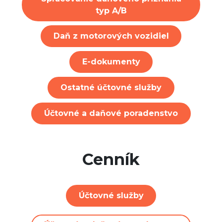
typ A/B
Daň z motorových vozidiel
E-dokumenty
Ostatné účtovné služby
Účtovné a daňové poradenstvo
Cenník
Účtovné služby