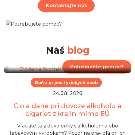
Kontaktujte nás
29. Júl 2026
Zvýšenie životného minima
od 1. júla 2026
Náš
blog
Potrebujete pomoc?
Daň z príjmu fyzických osôb
24. Júl 2026
Clo a dane pri dovoze alkoholu a
cigariet z krajín mimo EÚ
Vraciate sa z dovolenky s alkoholom alebo
tabakovými výrobkami? Pozor na pravidlá pri ich