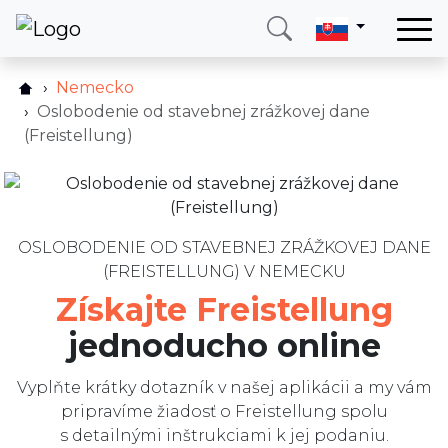
Domov
Nemecko
Ako to funguje?
Služby
Oslobodenie od stavebnej zrážkovej dane
Cenník
(Freistellung)
Krajina
FAQ
O nás
Služby
Blog
Recenzie
OSLOBODENIE OD STAVEBNEJ ZRÁŽKOVEJ DANE
Kontakt
(FREISTELLUNG) V NEMECKU
Blog
Získajte Freistellung
Napíšte nám
Zavolajte mi
Prihlásiť sa
jednoducho online
Vyplňte krátky dotazník v našej aplikácii a my vám
pripravíme žiadosť o Freistellung spolu
s detailnými inštrukciami k jej podaniu.