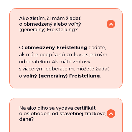
Ako zistím, či mám žiadať
o obmedzený alebo voľný
(generálny) Freistellung?
O
obmedzený Freistellung
žiadate,
ak máte podpísanú zmluvu s jedným
odberateľom. Ak máte zmluvy
s viacerými odberateľmi, môžete žiadať
o
voľný (generálny) Freistellung
.
Na ako dlho sa vydáva certifikát
o oslobodení od stavebnej zrážkovej
dane?