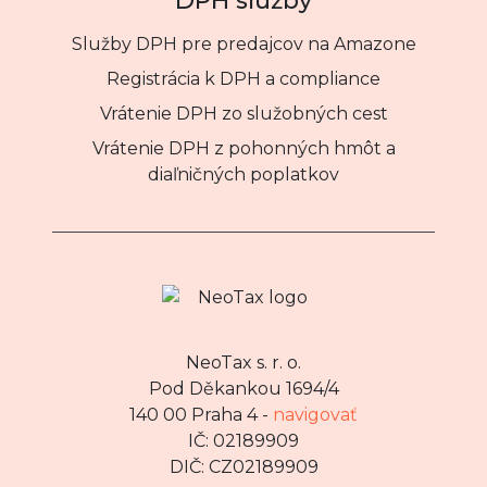
DPH služby
Služby DPH pre predajcov na Amazone
Registrácia k DPH a compliance
Vrátenie DPH zo služobných cest
Vrátenie DPH z pohonných hmôt a
diaľničných poplatkov
NeoTax s. r. o.
Pod Děkankou 1694/4
140 00 Praha 4 -
navigovať
IČ: 02189909
DIČ: CZ02189909