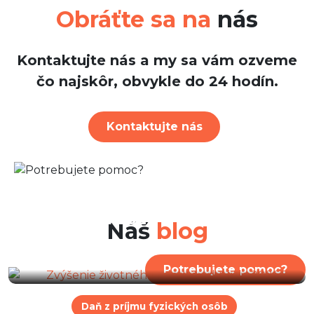
Obráťte sa na
nás
Kontaktujte nás a my sa vám ozveme
čo najskôr, obvykle do 24 hodín.
Kontaktujte nás
29. Júl 2026
Zvýšenie životného minima
od 1. júla 2026
Náš
blog
Potrebujete pomoc?
Daň z príjmu fyzických osôb