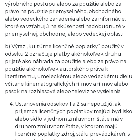
výrobného postupu alebo za použitie alebo za
právo na použitie priemyselného, obchodného
alebo vedeckého zariadenia alebo za informácie,
ktoré sa vzťahujú na skúsenosti nadobudnuté v
priemyselnej, obchodnej alebo vedeckej oblasti.
b) Výraz „kultúrne licenčné poplatky“ použitý v
odseku 2 označuje platby akéhokoľvek druhu
prijaté ako náhrada za použitie alebo za právo na
použitie akéhokoľvek autorského práva k
literárnemu, umeleckému alebo vedeckému dielu
včítane kinematografických filmov a filmov alebo
pások na rozhlasové alebo televízne vysielania.
Ustanovenia odsekov 1 a 2 sa nepoužijú, ak
príjemca licenčných poplatkov majúci bydlisko
alebo sídlo v jednom zmluvnom štáte má v
druhom zmluvnom štáte, v ktorom majú
licenčné poplatky zdroj, stálu prevádzkáreň, s