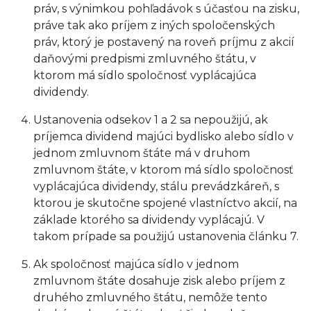
práv, s výnimkou pohľadávok s účasťou na zisku,
práve tak ako príjem z iných spoločenských
práv, ktorý je postavený na roveň príjmu z akcií
daňovými predpismi zmluvného štátu, v
ktorom má sídlo spoločnosť vyplácajúca
dividendy.
Ustanovenia odsekov 1 a 2 sa nepoužijú, ak
príjemca dividend majúci bydlisko alebo sídlo v
jednom zmluvnom štáte má v druhom
zmluvnom štáte, v ktorom má sídlo spoločnosť
vyplácajúca dividendy, stálu prevádzkáreň, s
ktorou je skutočne spojené vlastníctvo akcií, na
základe ktorého sa dividendy vyplácajú. V
takom prípade sa použijú ustanovenia článku 7.
Ak spoločnosť majúca sídlo v jednom
zmluvnom štáte dosahuje zisk alebo príjem z
druhého zmluvného štátu, nemôže tento