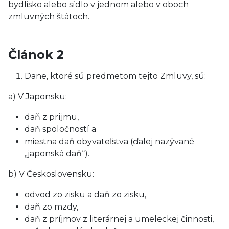
bydlisko alebo sídlo v jednom alebo v oboch
zmluvných štátoch.
Článok 2
Dane, ktoré sú predmetom tejto Zmluvy, sú:
a) V Japonsku:
daň z príjmu,
daň spoločností a
miestna daň obyvateľstva (ďalej nazývané
„japonská daň“).
b) V Československu:
odvod zo zisku a daň zo zisku,
daň zo mzdy,
daň z príjmov z literárnej a umeleckej činnosti,