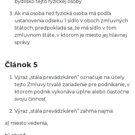
bydlisko tejto fyzickej osoby.
Ak iná osoba než fyzická osoba má podľa
ustanovenia odseku 1 sídlo v oboch zmluvných
štátoch, predpokladá sa, že má sídlo v tom
zmluvnom štáte, v ktorom je miesto jej hlavnej
správy.
Článok 5
Výraz „stála prevádzkáreň“ označuje na účely
tejto Zmluvy trvalé zariadenie pre podnikanie, v
ktorom podnik vykonáva úplne alebo čiastočne
svoju činnosť.
Výraz „stála prevádzkáreň“ zahŕňa najmä:
a) miesto vedenia,