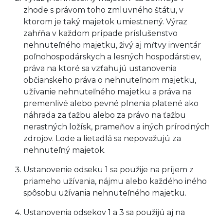
zhode s právom toho zmluvného štátu, v
ktorom je taký majetok umiestnený. Výraz
zahŕňa v každom prípade príslušenstvo
nehnuteľného majetku, živý aj mŕtvy inventár
poľnohospodárskych a lesných hospodárstiev,
práva na ktoré sa vzťahujú ustanovenia
občianskeho práva o nehnuteľnom majetku,
užívanie nehnuteľného majetku a práva na
premenlivé alebo pevné plnenia platené ako
náhrada za ťažbu alebo za právo na ťažbu
nerastných ložísk, prameňov a iných prírodných
zdrojov. Lode a lietadlá sa nepovažujú za
nehnuteľný majetok.
Ustanovenie odseku 1 sa použije na príjem z
priameho užívania, nájmu alebo každého iného
spôsobu užívania nehnuteľného majetku.
Ustanovenia odsekov 1 a 3 sa použijú aj na