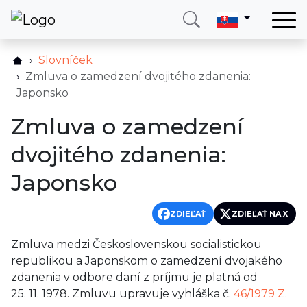
Domov
Slovníček
Služby
Zmluva o zamedzení dvojitého zdanenia:
Japonsko
Krajina
Zmluva o zamedzení
O nás
dvojitého zdanenia:
Blog
Japonsko
Kontakt
ZDIEĽAŤ
ZDIEĽAŤ NA X
Zavolajte mi
Prihlásiť sa
Zmluva medzi Československou socialistickou
republikou a Japonskom o zamedzení dvojakého
zdanenia v odbore daní z príjmu je platná od
25. 11. 1978. Zmluvu upravuje vyhláška č.
46/1979 Z.