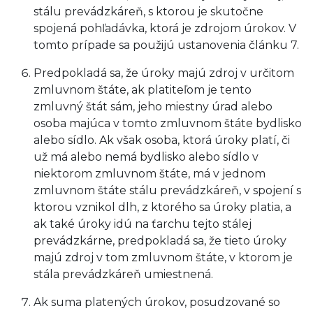
stálu prevádzkáreň, s ktorou je skutočne
spojená pohľadávka, ktorá je zdrojom úrokov. V
tomto prípade sa použijú ustanovenia článku 7.
Predpokladá sa, že úroky majú zdroj v určitom
zmluvnom štáte, ak platiteľom je tento
zmluvný štát sám, jeho miestny úrad alebo
osoba majúca v tomto zmluvnom štáte bydlisko
alebo sídlo. Ak však osoba, ktorá úroky platí, či
už má alebo nemá bydlisko alebo sídlo v
niektorom zmluvnom štáte, má v jednom
zmluvnom štáte stálu prevádzkáreň, v spojení s
ktorou vznikol dlh, z ktorého sa úroky platia, a
ak také úroky idú na ťarchu tejto stálej
prevádzkárne, predpokladá sa, že tieto úroky
majú zdroj v tom zmluvnom štáte, v ktorom je
stála prevádzkáreň umiestnená.
Ak suma platených úrokov, posudzované so