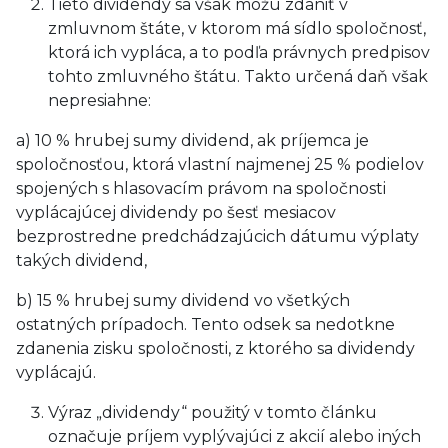
Tieto dividendy sa však môžu zdaniť v
zmluvnom štáte, v ktorom má sídlo spoločnosť,
ktorá ich vypláca, a to podľa právnych predpisov
tohto zmluvného štátu. Takto určená daň však
nepresiahne:
a) 10 % hrubej sumy dividend, ak príjemca je
spoločnosťou, ktorá vlastní najmenej 25 % podielov
spojených s hlasovacím právom na spoločnosti
vyplácajúcej dividendy po šesť mesiacov
bezprostredne predchádzajúcich dátumu výplaty
takých dividend,
b) 15 % hrubej sumy dividend vo všetkých
ostatných prípadoch. Tento odsek sa nedotkne
zdanenia zisku spoločnosti, z ktorého sa dividendy
vyplácajú.
Výraz „dividendy“ použitý v tomto článku
označuje príjem vyplývajúci z akcií alebo iných