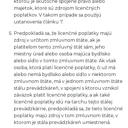
ktorou je skutočne spojené právo alebo
majetok, ktoré sú zdrojom licenčných
poplatkov. V takom prípade sa použijú
ustanovenia článku 7.
Predpokladá sa, že licenčné poplatky majú
zdroj v určitom zmluvnom štáte, ak je
platiteľom tento zmluvný štát sám, jeho
miestny úrad alebo osoba majúca bydlisko
alebo sídlo v tomto zmluvnom štáte. Ak však
osoba, ktorá platí licenčné poplatky, či už má
alebo nemá bydlisko alebo sídlo v niektorom
zmluvnom štáte, má v jednom zmluvnom štáte
stálu prevádzkáreň, v spojení s ktorou vznikol
záväzok platiť licenčné poplatky, a ak také
licenčné poplatky idú na ťarchu tejto stálej
prevádzkárne, predpokladá sa, že tieto licenčné
poplatky majú zdroj v tom zmluvnom štáte, v
ktorom je stála prevádzkáreň umiestnená.