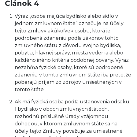
Článok 4
Výraz „osoba majúca bydlisko alebo sídlo v
jednom zmluvnom štáte“ označuje na účely
tejto Zmluvy akúkoľvek osobu, ktorá je
podrobená zdaneniu podľa zákonov tohto
zmluvného štátu z dôvodu svojho bydliska,
pobytu, hlavnej správy, miesta vedenia alebo
každého iného kritéria podobnej povahy. Výraz
nezahŕňa fyzické osoby, ktoré sú podrobené
zdaneniu v tomto zmluvnom štáte iba preto, že
poberajú príjem zo zdrojov umiestnených v
tomto štáte.
Ak má fyzická osoba podľa ustanovenia odseku
1 bydlisko v oboch zmluvných štátoch,
rozhodnú príslušné úrady vzájomnou
dohodou, v ktorom zmluvnom štáte sa na
účely tejto Zmluvy považuje za umiestnené