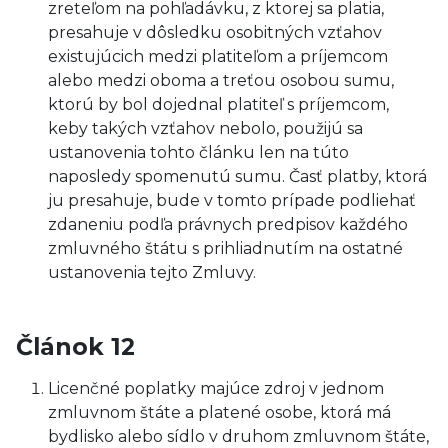
zreteľom na pohľadávku, z ktorej sa platia,
presahuje v dôsledku osobitných vzťahov
existujúcich medzi platiteľom a príjemcom
alebo medzi oboma a treťou osobou sumu,
ktorú by bol dojednal platiteľ s príjemcom,
keby takých vzťahov nebolo, použijú sa
ustanovenia tohto článku len na túto
naposledy spomenutú sumu. Časť platby, ktorá
ju presahuje, bude v tomto prípade podliehať
zdaneniu podľa právnych predpisov každého
zmluvného štátu s prihliadnutím na ostatné
ustanovenia tejto Zmluvy.
Článok 12
Licenčné poplatky majúce zdroj v jednom
zmluvnom štáte a platené osobe, ktorá má
bydlisko alebo sídlo v druhom zmluvnom štáte,