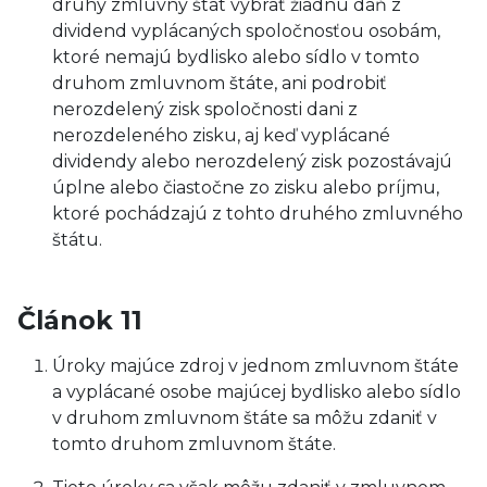
druhý zmluvný štát vybrať žiadnu daň z
dividend vyplácaných spoločnosťou osobám,
ktoré nemajú bydlisko alebo sídlo v tomto
druhom zmluvnom štáte, ani podrobiť
nerozdelený zisk spoločnosti dani z
nerozdeleného zisku, aj keď vyplácané
dividendy alebo nerozdelený zisk pozostávajú
úplne alebo čiastočne zo zisku alebo príjmu,
ktoré pochádzajú z tohto druhého zmluvného
štátu.
Článok 11
Úroky majúce zdroj v jednom zmluvnom štáte
a vyplácané osobe majúcej bydlisko alebo sídlo
v druhom zmluvnom štáte sa môžu zdaniť v
tomto druhom zmluvnom štáte.