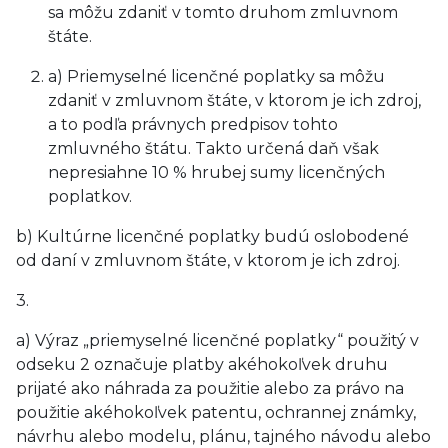
sa môžu zdaniť v tomto druhom zmluvnom
štáte.
a) Priemyselné licenčné poplatky sa môžu
zdaniť v zmluvnom štáte, v ktorom je ich zdroj,
a to podľa právnych predpisov tohto
zmluvného štátu. Takto určená daň však
nepresiahne 10 % hrubej sumy licenčných
poplatkov.
b) Kultúrne licenčné poplatky budú oslobodené
od daní v zmluvnom štáte, v ktorom je ich zdroj.
3.
a) Výraz „priemyselné licenčné poplatky“ použitý v
odseku 2 označuje platby akéhokoľvek druhu
prijaté ako náhrada za použitie alebo za právo na
použitie akéhokoľvek patentu, ochrannej známky,
návrhu alebo modelu, plánu, tajného návodu alebo