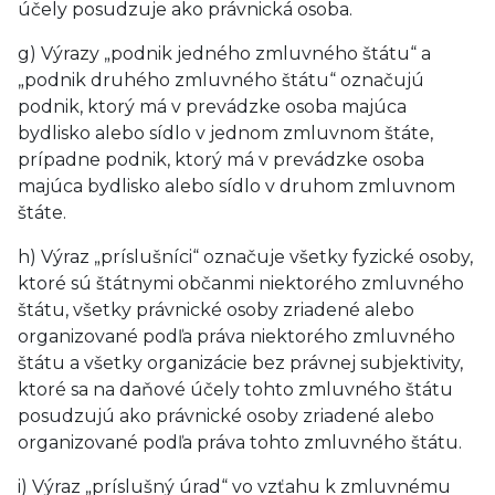
účely posudzuje ako právnická osoba.
g) Výrazy „podnik jedného zmluvného štátu“ a
„podnik druhého zmluvného štátu“ označujú
podnik, ktorý má v prevádzke osoba majúca
bydlisko alebo sídlo v jednom zmluvnom štáte,
prípadne podnik, ktorý má v prevádzke osoba
majúca bydlisko alebo sídlo v druhom zmluvnom
štáte.
h) Výraz „príslušníci“ označuje všetky fyzické osoby,
ktoré sú štátnymi občanmi niektorého zmluvného
štátu, všetky právnické osoby zriadené alebo
organizované podľa práva niektorého zmluvného
štátu a všetky organizácie bez právnej subjektivity,
ktoré sa na daňové účely tohto zmluvného štátu
posudzujú ako právnické osoby zriadené alebo
organizované podľa práva tohto zmluvného štátu.
i) Výraz „príslušný úrad“ vo vzťahu k zmluvnému