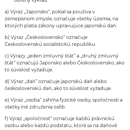
odlišný výklad:
a) Výraz „Japonsko“, pokiaľ sa používa v
zemepisnom zmysle, označuje všetky územia, na
ktorých platia zákony upravujúce japonskú daň.
b) Výraz „Československo“ označuje
Československú socialistickú republiku.
c) Výrazy „jeden zmluvný štát“ a „druhý zmluvný
štát“ označujú Japonsko alebo Československo, ako
to súvislosť vyžaduje.
d) Výraz „daň“ označuje japonskú daň alebo
československú daň, ako to súvislosť vyžaduje.
e) Výraz „osoba“ zahŕňa fyzické osoby, spoločnosti a
všetky iné združenia osôb.
f) Výraz „spoločnosť“ označuje každú právnickú
osobu alebo každú podstatu, ktorá sa na daňové