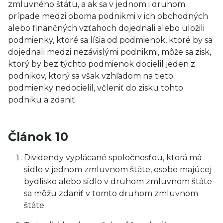
zmluvného štátu, a ak sa v jednom i druhom
prípade medzi oboma podnikmi v ich obchodných
alebo finančných vzťahoch dojednali alebo uložili
podmienky, ktoré sa líšia od podmienok, ktoré by sa
dojednali medzi nezávislými podnikmi, môže sa zisk,
ktorý by bez týchto podmienok docielil jeden z
podnikov, ktorý sa však vzhľadom na tieto
podmienky nedocielil, včleniť do zisku tohto
podniku a zdaniť.
Článok 10
Dividendy vyplácané spoločnosťou, ktorá má
sídlo v jednom zmluvnom štáte, osobe majúcej
bydlisko alebo sídlo v druhom zmluvnom štáte
sa môžu zdaniť v tomto druhom zmluvnom
štáte.