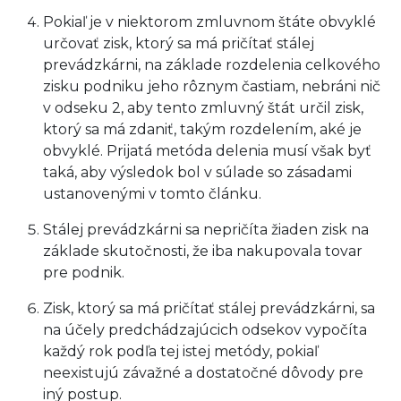
Pokiaľ je v niektorom zmluvnom štáte obvyklé
určovať zisk, ktorý sa má pričítať stálej
prevádzkárni, na základe rozdelenia celkového
zisku podniku jeho rôznym častiam, nebráni nič
v odseku 2, aby tento zmluvný štát určil zisk,
ktorý sa má zdaniť, takým rozdelením, aké je
obvyklé. Prijatá metóda delenia musí však byť
taká, aby výsledok bol v súlade so zásadami
ustanovenými v tomto článku.
Stálej prevádzkárni sa nepričíta žiaden zisk na
základe skutočnosti, že iba nakupovala tovar
pre podnik.
Zisk, ktorý sa má pričítať stálej prevádzkárni, sa
na účely predchádzajúcich odsekov vypočíta
každý rok podľa tej istej metódy, pokiaľ
neexistujú závažné a dostatočné dôvody pre
iný postup.