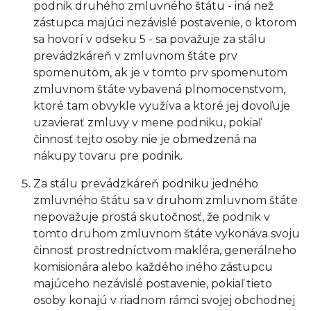
podnik druhého zmluvného štátu - iná než
zástupca majúci nezávislé postavenie, o ktorom
sa hovorí v odseku 5 - sa považuje za stálu
prevádzkáreň v zmluvnom štáte prv
spomenutom, ak je v tomto prv spomenutom
zmluvnom štáte vybavená plnomocenstvom,
ktoré tam obvykle využíva a ktoré jej dovoľuje
uzavierať zmluvy v mene podniku, pokiaľ
činnosť tejto osoby nie je obmedzená na
nákupy tovaru pre podnik.
Za stálu prevádzkáreň podniku jedného
zmluvného štátu sa v druhom zmluvnom štáte
nepovažuje prostá skutočnosť, že podnik v
tomto druhom zmluvnom štáte vykonáva svoju
činnosť prostredníctvom makléra, generálneho
komisionára alebo každého iného zástupcu
majúceho nezávislé postavenie, pokiaľ tieto
osoby konajú v riadnom rámci svojej obchodnej