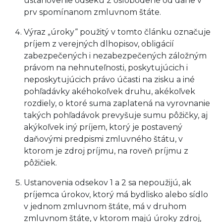
ustanovenie odseku 2 oslobodené od dane v
prv spomínanom zmluvnom štáte.
Výraz „úroky“ použitý v tomto článku označuje
príjem z verejných dlhopisov, obligácií
zabezpečených i nezabezpečených záložným
právom na nehnuteľnosti, poskytujúcich i
neposkytujúcich právo účasti na zisku a iné
pohľadávky akéhokoľvek druhu, akékoľvek
rozdiely, o ktoré suma zaplatená na vyrovnanie
takých pohľadávok prevyšuje sumu pôžičky, aj
akýkoľvek iný príjem, ktorý je postavený
daňovými predpismi zmluvného štátu, v
ktorom je zdroj príjmu, na roveň príjmu z
pôžičiek.
Ustanovenia odsekov 1 a 2 sa nepoužijú, ak
príjemca úrokov, ktorý má bydlisko alebo sídlo
v jednom zmluvnom štáte, má v druhom
zmluvnom štáte, v ktorom majú úroky zdroj,