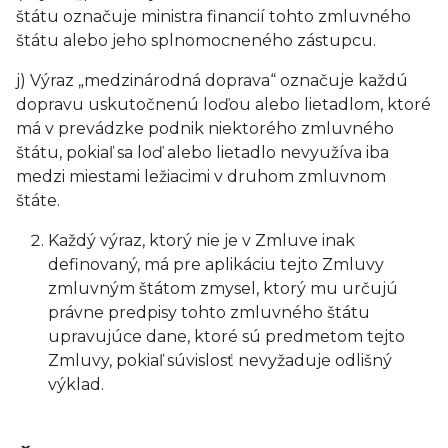
štátu označuje ministra financií tohto zmluvného
štátu alebo jeho splnomocneného zástupcu.
j) Výraz „medzinárodná doprava“ označuje každú
dopravu uskutočnenú loďou alebo lietadlom, ktoré
má v prevádzke podnik niektorého zmluvného
štátu, pokiaľ sa loď alebo lietadlo nevyužíva iba
medzi miestami ležiacimi v druhom zmluvnom
štáte.
Každý výraz, ktorý nie je v Zmluve inak
definovaný, má pre aplikáciu tejto Zmluvy
zmluvným štátom zmysel, ktorý mu určujú
právne predpisy tohto zmluvného štátu
upravujúce dane, ktoré sú predmetom tejto
Zmluvy, pokiaľ súvislosť nevyžaduje odlišný
výklad.