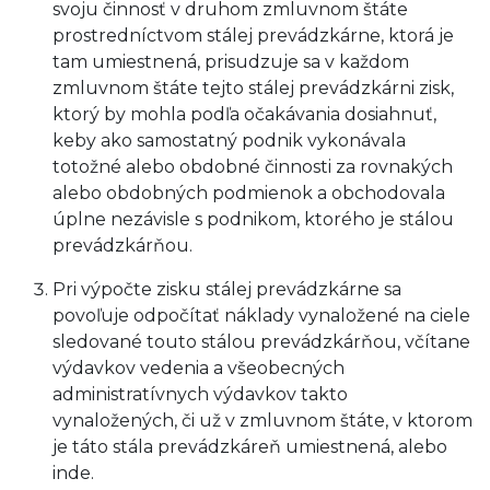
svoju činnosť v druhom zmluvnom štáte
prostredníctvom stálej prevádzkárne, ktorá je
tam umiestnená, prisudzuje sa v každom
zmluvnom štáte tejto stálej prevádzkárni zisk,
ktorý by mohla podľa očakávania dosiahnuť,
keby ako samostatný podnik vykonávala
totožné alebo obdobné činnosti za rovnakých
alebo obdobných podmienok a obchodovala
úplne nezávisle s podnikom, ktorého je stálou
prevádzkárňou.
Pri výpočte zisku stálej prevádzkárne sa
povoľuje odpočítať náklady vynaložené na ciele
sledované touto stálou prevádzkárňou, včítane
výdavkov vedenia a všeobecných
administratívnych výdavkov takto
vynaložených, či už v zmluvnom štáte, v ktorom
je táto stála prevádzkáreň umiestnená, alebo
inde.