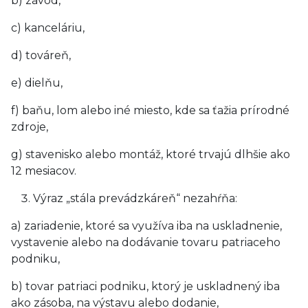
b) závod,
c) kanceláriu,
d) továreň,
e) dielňu,
f) baňu, lom alebo iné miesto, kde sa ťažia prírodné
zdroje,
g) stavenisko alebo montáž, ktoré trvajú dlhšie ako
12 mesiacov.
Výraz „stála prevádzkáreň“ nezahŕňa:
a) zariadenie, ktoré sa využíva iba na uskladnenie,
vystavenie alebo na dodávanie tovaru patriaceho
podniku,
b) tovar patriaci podniku, ktorý je uskladnený iba
ako zásoba, na výstavu alebo dodanie,