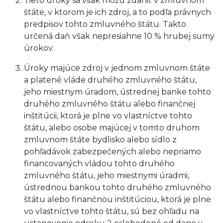
Tieto úroky sa však môžu zdaniť v zmluvnom
štáte, v ktorom je ich zdroj, a to podľa právnych
predpisov tohto zmluvného štátu. Takto
určená daň však nepresiahne 10 % hrubej sumy
úrokov.
Úroky majúce zdroj v jednom zmluvnom štáte
a platené vláde druhého zmluvného štátu,
jeho miestnym úradom, ústrednej banke tohto
druhého zmluvného štátu alebo finančnej
inštitúcii, ktorá je plne vo vlastníctve tohto
štátu, alebo osobe majúcej v tomto druhom
zmluvnom štáte bydlisko alebo sídlo z
pohľadávok zabezpečených alebo nepriamo
financovaných vládou tohto druhého
zmluvného štátu, jeho miestnymi úradmi,
ústrednou bankou tohto druhého zmluvného
štátu alebo finančnou inštitúciou, ktorá je plne
vo vlastníctve tohto štátu, sú bez ohľadu na