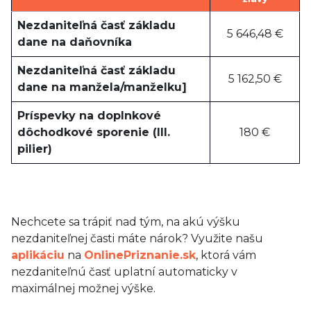
Nezdaniteľná časť základu
5 646,48 €
dane na daňovníka
Nezdaniteľná časť základu
5 162,50 €
dane na manžela/manželku]
Príspevky na doplnkové
dôchodkové sporenie (III.
180 €
pilier)
Nechcete sa trápiť nad tým, na akú výšku
nezdaniteľnej časti máte nárok? Využite našu
aplikáciu
na
OnlinePriznanie.sk
, ktorá vám
nezdaniteľnú časť uplatní automaticky v
maximálnej možnej výške.