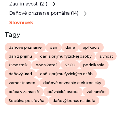
Zaujímavosti (21)
Daňové priznanie pomáha (14)
Slovníček
Tagy
daňové priznanie
daň
dane
aplikácia
daň z príjmu
daň z príjmu fyzickej osoby
živnosť
živnostník
podnikateľ
SZČO
podnikanie
daňový úrad
daň z príjmu fyzických osôb
zamestnanec
daňové priznanie elektronicky
práca v zahraničí
právnická osoba
zahraničie
Sociálna poisťovňa
daňový bonus na dieťa