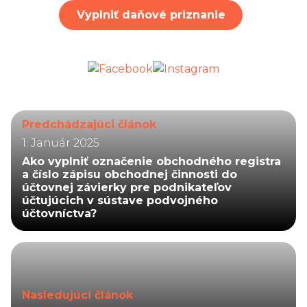
Vyplniť daňové priznanie
Predchádzajúci článok
1. Január 2025
Ako vyplniť označenie obchodného registra
a číslo zápisu obchodnej činnosti do
účtovnej závierky pre podnikateľov
účtujúcich v sústave podvojného
účtovníctva?
Nasledujúci článok