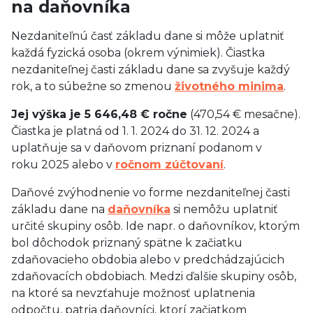
na daňovníka
Nezdaniteľnú časť základu dane si môže uplatniť
každá fyzická osoba (okrem výnimiek). Čiastka
nezdaniteľnej časti základu dane sa zvyšuje každý
rok, a to súbežne so zmenou
životného minima
.
Jej výška je 5 646,48 € ročne
(470,54 € mesačne).
Čiastka je platná od 1. 1. 2024 do 31. 12. 2024 a
uplatňuje sa v daňovom priznaní podanom v
roku 2025 alebo v
ročnom zúčtovaní
.
Daňové zvýhodnenie vo forme nezdaniteľnej časti
základu dane na
daňovníka
si nemôžu uplatniť
určité skupiny osôb. Ide napr. o daňovníkov, ktorým
bol dôchodok priznaný spätne k začiatku
zdaňovacieho obdobia alebo v predchádzajúcich
zdaňovacích obdobiach. Medzi ďalšie skupiny osôb,
na ktoré sa nevzťahuje možnosť uplatnenia
odpočtu, patria daňovníci, ktorí začiatkom