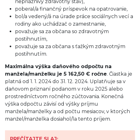
nepriaznivý zdravotný stav),
poberal/a finančný príspevok na opatrovanie,
bol/a vedený/á na úrade práce sociálnych vecí a
rodiny ako uchádzač o zamestnanie,
považuje sa za občana so zdravotným
postihnutím,
považuje sa za občana s ťažkým zdravotným
postihnutím.
Maximálna výška daňového odpočtu na
manžela/manželku je 5 162,50 € ročne
. Čiastka je
platná od 1. 1. 2024 do 31. 12. 2024. Uplatňuje sa v
daňovom priznaní podanom v roku 2025 alebo
prostredníctvom ročného zúčtovania. Konečná
výška odpočtu závisí od výšky príjmu
manžela/manželky a od počtu mesiacov, v ktorých
manžel/manželka dosiahol/la tento príjem.
PREČÍTAJTE SI AJ: