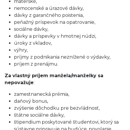
materské,
nemocenské a úrazové dávky,
dávky z garančného poistenia,
peňažný príspevok na opatrovanie,
sociálne dávky,
dávky a príspevky v hmotnej núdzi,
úroky z vkladov,
výhry,
príjmy z podnikania neznížené o výdavky,
príjem z prenájmu.
Za vlastný príjem manžela/manželky sa
nepovažuje
:
zamestnanecká prémia,
daňový bonus,
zvýšenie dôchodku pre bezvládnosť,
štátne sociálne dávky,
štipendium poskytované študentovi, ktorý sa
sústavne pripravuje na budúce, povolanie.