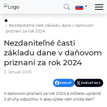
Domov
Služby
Nezdaniteľné časti základu dane v daňovom
priznaní za rok 2024
Krajina
Nezdaniteľné časti
O nás
základu dane v daňovom
Blog
priznaní za rok 2024
Kontakt
3. Január 2025
Zavolajte mi
Prihlásiť sa
ZDIEĽAŤ
ZDIEĽAŤ NA X
V daňovom priznaní za rok 2024 si môžete uplatniť
3 druhy odpočtov. V akej výške vám znížia daň?