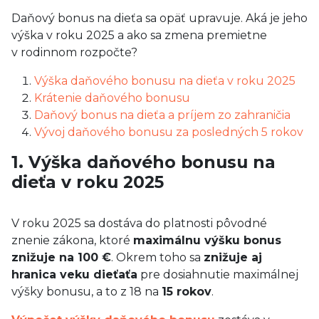
Daňový bonus na dieťa sa opäť upravuje. Aká je jeho
výška v roku 2025 a ako sa zmena premietne
v rodinnom rozpočte?
Výška daňového bonusu na dieťa v roku 2025
Krátenie daňového bonusu
Daňový bonus na dieťa a príjem zo zahraničia
Vývoj daňového bonusu za posledných 5 rokov
1. Výška daňového bonusu na
dieťa v roku 2025
V roku 2025 sa dostáva do platnosti pôvodné
znenie zákona, ktoré
maximálnu výšku bonus
znižuje na 100 €
. Okrem toho sa
znižuje aj
hranica veku dieťaťa
pre dosiahnutie maximálnej
výšky bonusu, a to z 18 na
15 rokov
.