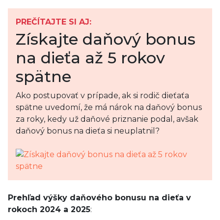
PREČÍTAJTE SI AJ:
Získajte daňový bonus
na dieťa až 5 rokov
spätne
Ako postupovať v prípade, ak si rodič dieťaťa
spätne uvedomí, že má nárok na daňový bonus
za roky, kedy už daňové priznanie podal, avšak
daňový bonus na dieťa si neuplatnil?
Prehľad výšky daňového bonusu na dieťa v
rokoch 2024 a 2025
: