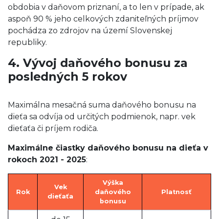
obdobia v daňovom priznaní, a to len v prípade, ak
aspoň 90 % jeho celkových zdaniteľných príjmov
pochádza zo zdrojov na území Slovenskej
republiky.
4. Vývoj daňového bonusu za
posledných 5 rokov
Maximálna mesačná suma daňového bonusu na
dieťa sa odvíja od určitých podmienok, napr. vek
dieťaťa či príjem rodiča.
Maximálne čiastky daňového bonusu na dieťa v
rokoch 2021 - 2025
:
Výška
Vek
Rok
daňového
Platnosť
dieťaťa
bonusu