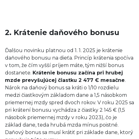
2. Krátenie daňového bonusu
Ďalšou novinku platnou od 1. 1. 2025 je krátenie
daňového bonusu na dieťa. Princíp krátenia spočíva
v tom, že čím vyšší príjem máte, tým nižší bonus
dostanete.
Krátenie bonusu začína pri hrubej
mzde prevyšujúcej čiastku 2 477 € mesačne
.
Nárok na daňový bonus sa kráti o 1/10 rozdielu
medzi čiastkovým základom dane a 1,5 násobkom
priemernej mzdy spred dvoch rokov. V roku 2025 sa
pri krátení bonusu vychádza z čiastky 2 145 € (1,5
násobok priemernej mzdy v roku 2023), čo je
základ dane, teda hrubá mzda mínus poistné.
Daňový bonus sa musí krátiť pri základe dane, ktorý