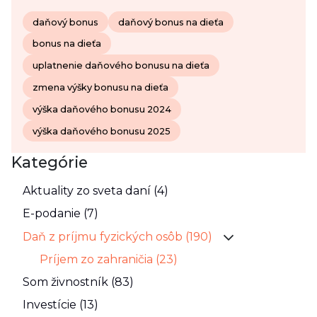
daňový bonus
daňový bonus na dieťa
bonus na dieťa
uplatnenie daňového bonusu na dieťa
zmena výšky bonusu na dieťa
výška daňového bonusu 2024
výška daňového bonusu 2025
Kategórie
Aktuality zo sveta daní (4)
E-podanie (7)
Daň z príjmu fyzických osôb (190)
Príjem zo zahraničia (23)
Som živnostník (83)
Investície (13)