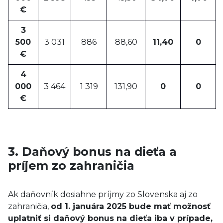
€
3
500
3 031
886
88,60
11,40
0
€
4
000
3 464
1 319
131,90
0
0
€
3. Daňový bonus na dieťa a
príjem zo zahraničia
Ak daňovník dosiahne príjmy zo Slovenska aj zo
zahraničia,
od 1. januára 2025 bude mať možnosť
uplatniť si daňový bonus na dieťa iba v prípade,