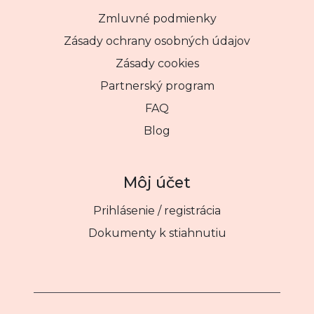
Zmluvné podmienky
Zásady ochrany osobných údajov
Zásady cookies
Partnerský program
FAQ
Blog
Môj účet
Prihlásenie / registrácia
Dokumenty k stiahnutiu