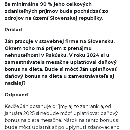
že minimálne 90 % jeho celkových
zdaniteľných príjmov bude pochádzať zo
zdrojov na území Slovenskej republiky
.
Príklad
:
Ján pracuje v stavebnej firme na Slovensku.
Okrem toho má príjem z prenájmu
nehnuteľnosti v Rakúsku. V roku 2024 si u
zamestnávateľa mesačne uplatňoval daňový
bonus na dieťa. Bude si môcť Ján uplatňovať
daňový bonus na dieťa u zamestnávateľa aj
naďalej?
Odpoveď
:
Keďže Ján dosahuje príjmy aj zo zahraničia, od
januára 2025 si nebude môcť uplatňovať daňový
bonus na dieťa mesačne. Nárok na tento bonus si
bude môcť uplatniť až po uplynutí zdaňovacieho