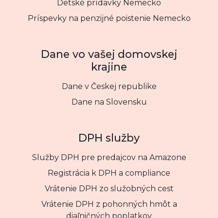
Detské prídavky Nemecko
Príspevky na penzijné poistenie Nemecko
Dane vo vašej domovskej
krajine
Dane v Českej republike
Dane na Slovensku
DPH služby
Služby DPH pre predajcov na Amazone
Registrácia k DPH a compliance
Vrátenie DPH zo služobných cest
Vrátenie DPH z pohonných hmôt a
diaľničných poplatkov