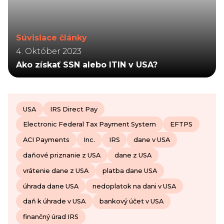
Súvisiace články
4. Október 2023
Ako získať SSN alebo ITIN v USA?
USA
IRS Direct Pay
Electronic Federal Tax Payment System
EFTPS
ACI Payments
Inc.
IRS
dane v USA
daňové priznanie z USA
dane z USA
vrátenie dane z USA
platba dane USA
úhrada dane USA
nedoplatok na dani v USA
daň k úhrade v USA
bankový účet v USA
finančný úrad IRS