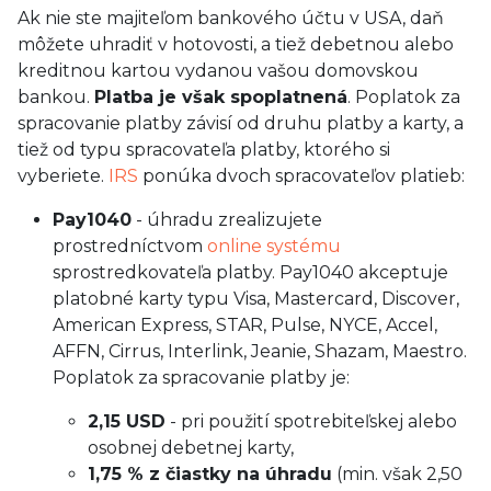
Ak nie ste majiteľom bankového účtu v USA, daň
môžete uhradiť v hotovosti, a tiež debetnou alebo
kreditnou kartou vydanou vašou domovskou
bankou.
Platba je však spoplatnená
. Poplatok za
spracovanie platby závisí od druhu platby a karty, a
tiež od typu spracovateľa platby, ktorého si
vyberiete.
IRS
ponúka dvoch spracovateľov platieb:
Pay1040
- úhradu zrealizujete
prostredníctvom
online systému
sprostredkovateľa platby. Pay1040 akceptuje
platobné karty typu Visa, Mastercard, Discover,
American Express, STAR, Pulse, NYCE, Accel,
AFFN, Cirrus, Interlink, Jeanie, Shazam, Maestro.
Poplatok za spracovanie platby je:
2,15 USD
- pri použití spotrebiteľskej alebo
osobnej debetnej karty,
1,75 % z čiastky na úhradu
(min. však 2,50