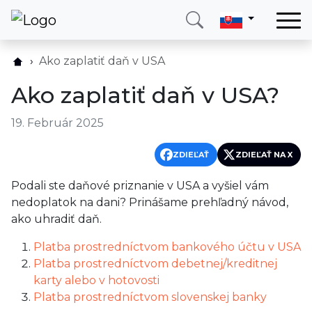
Domov
Ako zaplatiť daň v USA
Služby
Ako zaplatiť daň v USA?
Krajina
19. Február 2025
O nás
Blog
ZDIEĽAŤ
ZDIEĽAŤ NA X
Kontakt
Podali ste daňové priznanie v USA a vyšiel vám
nedoplatok na dani? Prinášame prehľadný návod,
ako uhradiť daň.
Zavolajte mi
Prihlásiť sa
Platba prostredníctvom bankového účtu v USA
Platba prostredníctvom debetnej/kreditnej
karty alebo v hotovosti
Platba prostredníctvom slovenskej banky