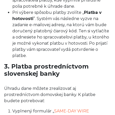
spracovateľa platby, kde vyplníte príslušné
polia potrebné k úhrade dane.
Pri výbere spôsobu platby zvolíte „
Platba v
hotovosti
”. Systém vás následne vyzve na
zadanie e-mailovej adresy, na ktorú vám bude
doručený platobný čiarový kód. Ten si vytlačíte
a odnesiete ho spracovateľovi platby, u ktorého
je možné vykonať platbu v hotovosti. Po prijatí
platby vám spracovateľ vydá potvrdenie o
platbe.
3. Platba prostredníctvom
slovenskej banky
Úhradu dane môžete zrealizovať aj
prostredníctvom domovskej banky. K platbe
budete potrebovať:
Vyplnený formulár „
SAME-DAY WIRE