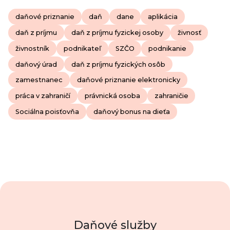
daňové priznanie
daň
dane
aplikácia
daň z príjmu
daň z príjmu fyzickej osoby
živnosť
živnostník
podnikateľ
SZČO
podnikanie
daňový úrad
daň z príjmu fyzických osôb
zamestnanec
daňové priznanie elektronicky
práca v zahraničí
právnická osoba
zahraničie
Sociálna poisťovňa
daňový bonus na dieťa
Daňové služby