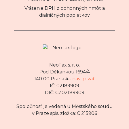
Vrátenie DPH z pohonných hmôt a
diaľničných poplatkov
NeoTax s. r. o.
Pod Děkankou 1694/4
140 00 Praha 4 -
navigovať
IČ: 02189909
DIČ: CZ02189909
Spoločnosť je vedená u Městského soudu
v Praze spis. zložka: C 215906