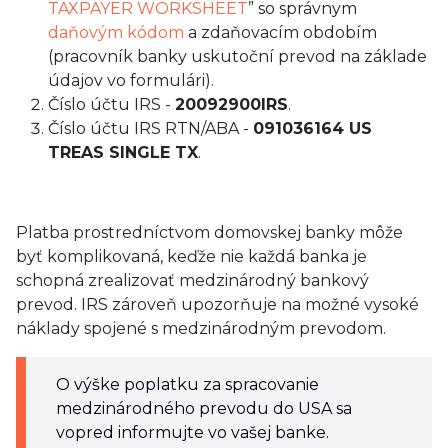
TAXPAYER WORKSHEET
” so správnym
daňovým kódom
a zdaňovacím obdobím
(pracovník banky uskutoční prevod na základe
údajov vo formulári).
Číslo účtu IRS -
20092900IRS
.
Číslo účtu IRS RTN/ABA -
091036164 US
TREAS SINGLE TX
.
Platba prostredníctvom domovskej banky môže
byť komplikovaná, keďže nie každá banka je
schopná zrealizovať medzinárodný bankový
prevod. IRS zároveň upozorňuje na možné vysoké
náklady spojené s medzinárodným prevodom.
O výške poplatku za spracovanie
medzinárodného prevodu do USA sa
vopred informujte vo vašej banke.