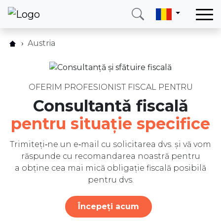
Acasă
Austria
Cum functionează?
Serviciile noastre
Lista de prețuri
Țari
Întrebări frecventee
OFERIM PROFESIONIST FISCAL PENTRU
Blog
Consultantǎ fiscalǎ
Recenzii
Date de contact
pentru situaţie specifice
Blog
Despre noi
Scrieți-ne
Trimiteți‑ne un e‑mail cu solicitarea dvs. și vă vom
răspunde cu recomandarea noastră pentru
Sunați-ne
Logare
a obține cea mai mică obligație fiscală posibilă
pentru dvs.
Telefon
E-mail
Începeți acum
(+420) 234 261 904
info@neotax.eu