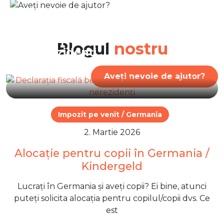
7. Iulie 2026
Declarația fiscală belgiană:
Ghid pentru rezidenți și
Blogul
nostru
nerezidenți
Aveți nevoie de ajutor?
Impozit pe venit / Germania
2. Martie 2026
Alocație pentru copii în Germania /
Kindergeld
Lucrați în Germania și aveți copii? Ei bine, atunci
puteți solicita alocația pentru copilul/copii dvs. Ce
est