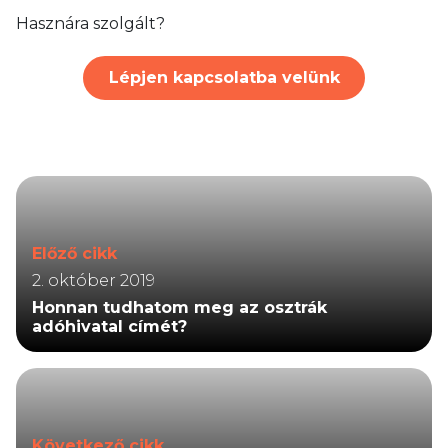
Hasznára szolgált?
Lépjen kapcsolatba velünk
Előző cikk
2. október 2019
Honnan tudhatom meg az osztrák
adóhivatal címét?
Következő cikk