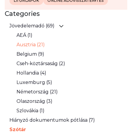
L1I ŰRLAPOK
ONLINE ADÓVISSZATÉRłTÉS
Categories
Jövedelemadó (69)
AEÁ (1)
Ausztria (21)
Belgium (9)
Cseh-köztársaság (2)
Hollandia (4)
Luxemburg (5)
Németország (21)
Olaszország (3)
Szlovákia (1)
Hiányzó dokumentumok pótlása (7)
Szótár