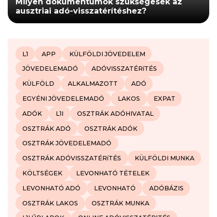
Milyen dokumentumok szükségesek az
ausztriai adó-visszatérítéshez?
L1
APP
KÜLFÖLDI JÖVEDELEM
JÖVEDELEMADÓ
ADÓVISSZATÉRíTÉS
KÜLFÖLD
ALKALMAZOTT
ADÓ
EGYÉNI JÖVEDELEMADÓ
LAKOS
EXPAT
ADÓK
L1I
OSZTRÁK ADÓHIVATAL
OSZTRÁK ADÓ
OSZTRÁK ADÓK
OSZTRÁK JÖVEDELEMADÓ
OSZTRÁK ADÓVISSZATÉRíTÉS
KÜLFÖLDI MUNKA
KÖLTSÉGEK
LEVONHATÓ TÉTELEK
LEVONHATÓ ADÓ
LEVONHATÓ
ADÓBÁZIS
OSZTRÁK LAKOS
OSZTRÁK MUNKA