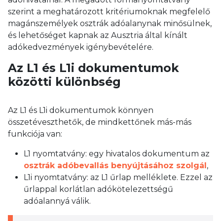
szerint a meghatározott kritériumoknak megfelelő
magánszemélyek osztrák adóalanynak minősülnek,
és lehetőséget kapnak az Ausztria által kínált
adókedvezmények igénybevételére.
Az L1 és L1i dokumentumok
közötti különbség
Az L1 és L1i dokumentumok könnyen
összetéveszthetők, de mindkettőnek más-más
funkciója van:
L1 nyomtatvány: egy hivatalos dokumentum az
osztrák adóbevallás benyújtásához szolgál
,
L1i nyomtatvány: az L1 űrlap melléklete. Ezzel az
űrlappal korlátlan adókötelezettségű
adóalannyá válik.