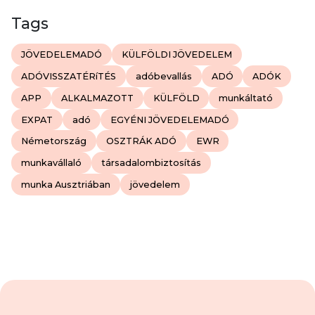
Tags
JÖVEDELEMADÓ
KÜLFÖLDI JÖVEDELEM
ADÓVISSZATÉRíTÉS
adóbevallás
ADÓ
ADÓK
APP
ALKALMAZOTT
KÜLFÖLD
munkáltató
EXPAT
adó
EGYÉNI JÖVEDELEMADÓ
Németország
OSZTRÁK ADÓ
EWR
munkavállaló
társadalombiztosítás
munka Ausztriában
jövedelem