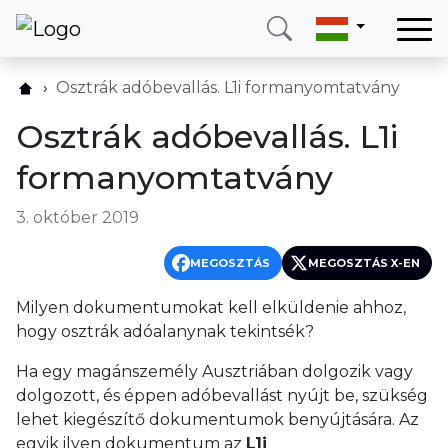
Otthon
Osztrák adóbevallás. L1i formanyomtatvány
Szolgáltatásaink
Osztrák adóbevallás. L1i
Országok
formanyomtatvány
Rólunk
3. október 2019
Blog
Kapcsolat
MEGOSZTÁS
MEGOSZTÁS X-EN
Milyen dokumentumokat kell elküldenie ahhoz,
Hívjon
Bejelentkezés
hogy osztrák adóalanynak tekintsék?
Ha egy magánszemély Ausztriában dolgozik vagy
Telefon
E-mail
dolgozott, és éppen adóbevallást nyújt be, szükség
(+420) 234 261 904
info@neotax.eu
lehet kiegészítő dokumentumok benyújtására. Az
egyik ilyen dokumentum az
L1i