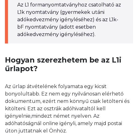
Az L1 formanyomtatványhoz csatolható az
L1k nyomtatvány (gyermekek utáni
adókedvezmény igényléséhez) és az L1k-
bF nyomtatvány (adott esetben
adókedvezmény igényléséhez).
Hogyan szerezhetem be az L1i
űrlapot?
Az űrlap átvételének folyamata egy kicsit
bonyolultabb. Ez nem egy nyilvánosan elérhető
dokumentum, ezért nem könnyű csak letölteni és
kitölteni. Ezt az osztrák adóhivataltól kell
igényelnie,mindezt német nyelven. Az
adóhatóságnál online igényli, amely majd postai
úton juttatnak el Önhöz.