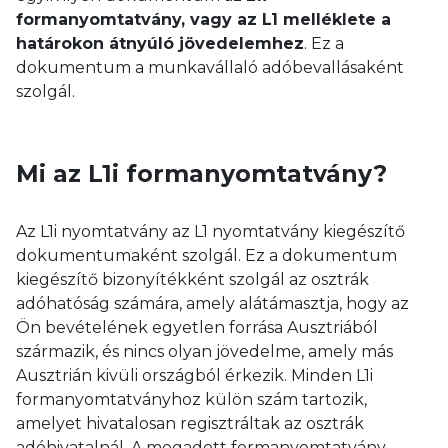
formanyomtatvány, vagy az L1 melléklete a
határokon átnyúló jövedelemhez
. Ez a
dokumentum a munkavállaló adóbevallásaként
szolgál.
Mi az L1i formanyomtatvány?
Az L1i nyomtatvány az L1 nyomtatvány kiegészítő
dokumentumaként szolgál. Ez a dokumentum
kiegészítő bizonyítékként szolgál az osztrák
adóhatóság számára, amely alátámasztja, hogy az
Ön bevételének egyetlen forrása Ausztriából
származik, és nincs olyan jövedelme, amely más
Ausztrián kivüli országból érkezik. Minden L1i
formanyomtatványhoz külön szám tartozik,
amelyet hivatalosan regisztráltak az osztrák
adóhivatalnál. A megadott formanyomtatvány