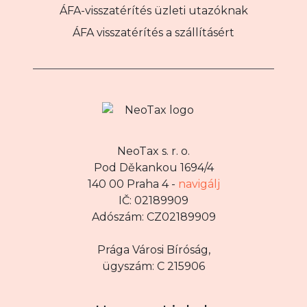
ÁFA-visszatérítés üzleti utazóknak
ÁFA visszatérítés a szállításért
NeoTax s. r. o.
Pod Děkankou 1694/4
140 00 Praha 4 -
navigálj
IČ: 02189909
Adószám: CZ02189909
Prága Városi Bíróság,
ügyszám: C 215906