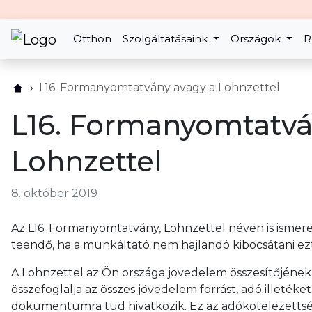
Otthon
Szolgáltatásaink
Országok
R
L16. Formanyomtatvány avagy a Lohnzettel
L16. Formanyomtatvá
Lohnzettel
8. október 2019
Az L16. Formanyomtatvány, Lohnzettel néven is ismerete
teendő, ha a munkáltató nem hajlandó kibocsátani ez
A Lohnzettel az Ön országa jövedelem összesítőjéne
összefoglalja az összes jövedelem forrást, adó illeték
dokumentumra tud hivatkozik. Ez az adókötelezettség