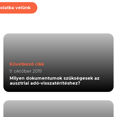
olatba velünk
Következő cikk
9. október 2019
Milyen dokumentumok szükségesek az
ausztriai adó-visszatérítéshez?