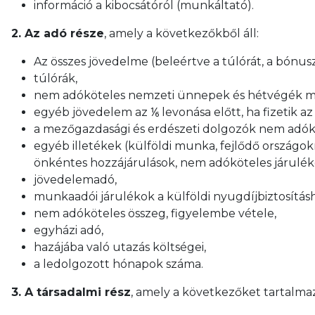
információ a kibocsátóról (munkáltató).
2. Az adó része
, amely a következőkből áll:
Az összes jövedelme (beleértve a túlórát, a bónuszo
túlórák,
nem adóköteles nemzeti ünnepek és hétvégék mu
egyéb jövedelem az ⅙ levonása előtt, ha fizetik az
a mezőgazdasági és erdészeti dolgozók nem adók
egyéb illetékek (külföldi munka, fejlődő országokn
önkéntes hozzájárulások, nem adóköteles járuléko
jövedelemadó,
munkaadói járulékok a külföldi nyugdíjbiztosítás
nem adóköteles összeg, figyelembe vétele,
egyházi adó,
hazájába való utazás költségei,
a ledolgozott hónapok száma.
3. A társadalmi rész
, amely a következőket tartalma