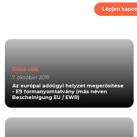
Lépjen kapcs
Előző cikk
7. október 2019
Az európai adóügyi helyzet megerősítése
- E9 formanyomtatvány (más néven
Bescheinigung EU / EWR)