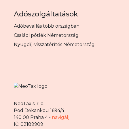
Adószolgáltatások
Adóbevallás több országban
Családi pótlék Németország
Nyugdíj-visszatérítés Németország
NeoTax s. r. o.
Pod Děkankou 1694/4
140 00 Praha 4 -
navigálj
IČ: 02189909