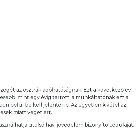
zegét az osztrák adóhatóságnak. Ezt a következő év
sebb, mint egy évig tartott, a munkáltatónak ezt a
belül be kell jelentenie. Az egyetlen kivétel az,
sek miatt véget ért.
sználhatja utolsó havi jövedelem bizonyító céduláját.