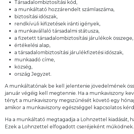
Társadalombiztosítási kód,
a munkáltató hozzárendelt számlaszáma,
biztosítási időszak,
rendkívüli kifizetések iránti igények,
a munkavállaló társadalmi státusza,
a fizetett társadalombiztosítási járulékok összege,
értékelési alap,
a társadalombiztosítási járulékfizetési időszak,
munkaadó címe,
község,
ország Jegyzet.
A munkáltatónak be kell jelentenie jövedelmének öss
január végéig kell megtennie. Ha a munkaviszony keve
tényt a munkaviszony megszűnését követő egy hónapon 
amikor a munkaviszony egészséggel kapcsolatos kérdé
Ha a munkáltató megtagadja a Lohnzettel kiadását, ha
Ezek a Lohnzettel elfogadott cseréjeként működnek.