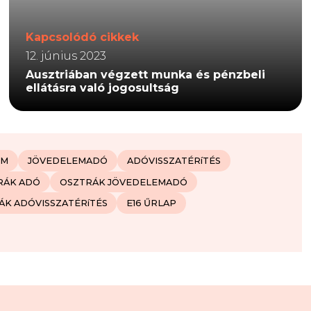
Kapcsolódó cikkek
12. június 2023
Ausztriában végzett munka és pénzbeli
ellátásra való jogosultság
EM
JÖVEDELEMADÓ
ADÓVISSZATÉRíTÉS
RÁK ADÓ
OSZTRÁK JÖVEDELEMADÓ
ÁK ADÓVISSZATÉRíTÉS
E16 ŰRLAP