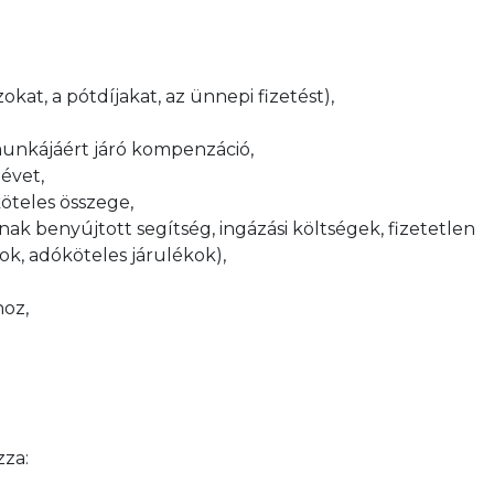
kat, a pótdíjakat, az ünnepi fizetést),
nkájáért járó kompenzáció,
 évet,
öteles összege,
ak benyújtott segítség, ingázási költségek, fizetetlen
k, adóköteles járulékok),
hoz,
zza: