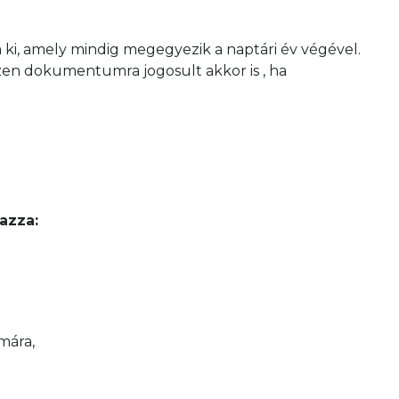
 ki, amely mindig megegyezik a naptári év végével.
zen dokumentumra jogosult akkor is , ha
azza:
mára,