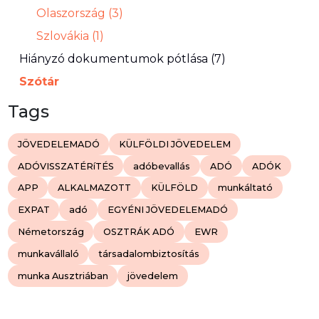
Olaszország (3)
Szlovákia (1)
Hiányzó dokumentumok pótlása (7)
Szótár
Tags
JÖVEDELEMADÓ
KÜLFÖLDI JÖVEDELEM
ADÓVISSZATÉRíTÉS
adóbevallás
ADÓ
ADÓK
APP
ALKALMAZOTT
KÜLFÖLD
munkáltató
EXPAT
adó
EGYÉNI JÖVEDELEMADÓ
Németország
OSZTRÁK ADÓ
EWR
munkavállaló
társadalombiztosítás
munka Ausztriában
jövedelem