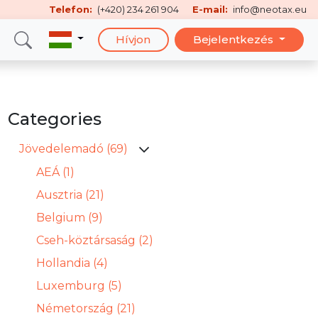
Telefon:
(+420) 234 261 904
E-mail:
info@neotax.eu
Hívjon
Bejelentkezés
Categories
Jövedelemadó (69)
AEÁ (1)
Ausztria (21)
Belgium (9)
Cseh-köztársaság (2)
Hollandia (4)
Luxemburg (5)
Németország (21)