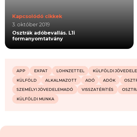
Kapcsolódó cikkek
3. október 2019
Osztrák adóbevallás. L1i
formanyomtatvány
APP
EXPAT
LOHNZETTEL
KÜLFÖLDI JÖVEDEL
KÜLFÖLD
ALKALMAZOTT
ADÓ
ADÓK
OSZT
SZEMÉLYI JÖVEDELEMADÓ
VISSZATÉRíTÉS
OSZTR
KÜLFÖLDI MUNKA