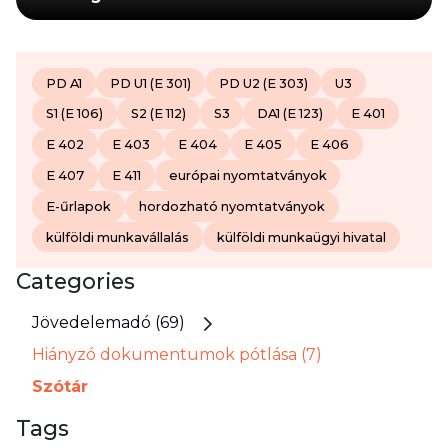
PD A1
PD U1 (E 301)
PD U2 (E 303)
U3
S1 (E 106)
S2 (E 112)
S3
DA1 (E 123)
E 401
E 402
E 403
E 404
E 405
E 406
E 407
E 411
európai nyomtatványok
E-űrlapok
hordozható nyomtatványok
külföldi munkavállalás
külföldi munkaügyi hivatal
Categories
Jövedelemadó (69)
Hiányzó dokumentumok pótlása (7)
Szótár
Tags