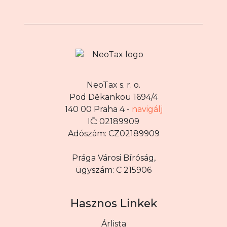
NeoTax s. r. o.
Pod Děkankou 1694/4
140 00 Praha 4 -
navigálj
IČ: 02189909
Adószám: CZ02189909
Prága Városi Bíróság,
ügyszám: C 215906
Hasznos Linkek
Árlista