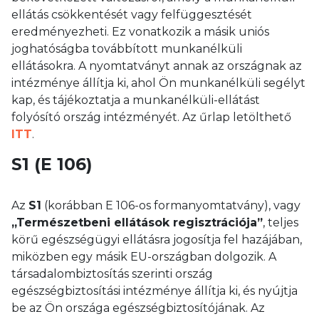
ellátás csökkentését vagy felfüggesztését
eredményezheti. Ez vonatkozik a másik uniós
joghatóságba továbbított munkanélküli
ellátásokra. A nyomtatványt annak az országnak az
intézménye állítja ki, ahol Ön munkanélküli segélyt
kap, és tájékoztatja a munkanélküli-ellátást
folyósító ország intézményét. Az űrlap letölthető
ITT
.
S1 (E 106)
Az
S1
(korábban E 106-os formanyomtatvány), vagy
„Természetbeni ellátások regisztrációja”
, teljes
körű egészségügyi ellátásra jogosítja fel hazájában,
miközben egy másik EU-országban dolgozik. A
társadalombiztosítás szerinti ország
egészségbiztosítási intézménye állítja ki, és nyújtja
be az Ön országa egészségbiztosítójának. Az