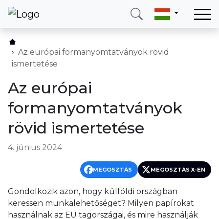
Otthon
Szolgáltatásaink
Az európai formanyomtatványok rövid
ismertetése
Országok
Az európai
Rólunk
formanyomtatványok
Blog
rövid ismertetése
Kapcsolat
4. június 2024
Hívjon
Bejelentkezés
MEGOSZTÁS
MEGOSZTÁS X-EN
Gondolkozik azon, hogy külföldi országban
Telefon
E-mail
keressen munkalehetőséget? Milyen papírokat
(+420) 234 261 904
info@neotax.eu
használnak az EU tagországai, és mire használják