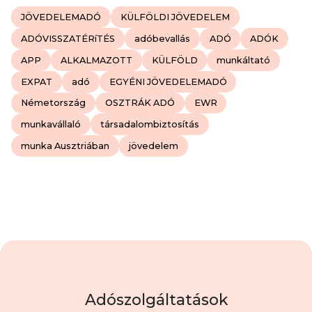
JÖVEDELEMADÓ
KÜLFÖLDI JÖVEDELEM
ADÓVISSZATÉRíTÉS
adóbevallás
ADÓ
ADÓK
APP
ALKALMAZOTT
KÜLFÖLD
munkáltató
EXPAT
adó
EGYÉNI JÖVEDELEMADÓ
Németország
OSZTRÁK ADÓ
EWR
munkavállaló
társadalombiztosítás
munka Ausztriában
jövedelem
Adószolgáltatások