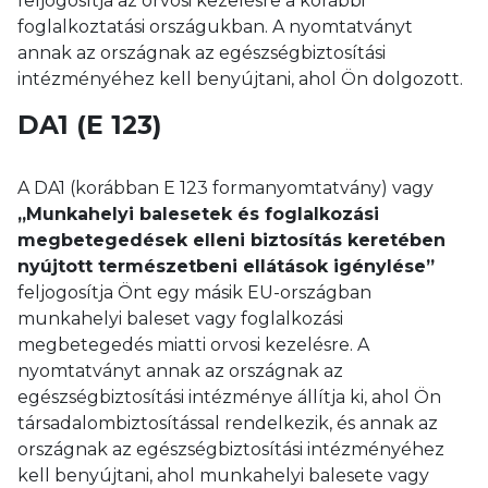
feljogosítja az orvosi kezelésre a korábbi
foglalkoztatási országukban. A nyomtatványt
annak az országnak az egészségbiztosítási
intézményéhez kell benyújtani, ahol Ön dolgozott.
DA1 (E 123)
A DA1 (korábban E 123 formanyomtatvány) vagy
„Munkahelyi balesetek és foglalkozási
megbetegedések elleni biztosítás keretében
nyújtott természetbeni ellátások igénylése”
feljogosítja Önt egy másik EU-országban
munkahelyi baleset vagy foglalkozási
megbetegedés miatti orvosi kezelésre. A
nyomtatványt annak az országnak az
egészségbiztosítási intézménye állítja ki, ahol Ön
társadalombiztosítással rendelkezik, és annak az
országnak az egészségbiztosítási intézményéhez
kell benyújtani, ahol munkahelyi balesete vagy