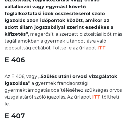
vállalkozói vagy egymást követő
foglalkoztatási idők összesítéséről szóló
igazolás azon időpontok között, amikor az
adott állam jogszabályai szerint esedékes a
kifizetés”
, megerősíti a szerzett biztosítási időt más
tagállamokban a gyermek utánpótlásra való
jogosultság céljából. Töltse le az űrlapot
ITT
.
E 406
Az E 406, vagy
„Szülés utáni orvosi vizsgálatok
igazolása”
a gyermek franciaországi
gyermektámogatás odaítéléséhez szükséges orvosi
vizsgálatáról szóló igazolás. Az űrlapot
ITT
töltheti
le.
E 407