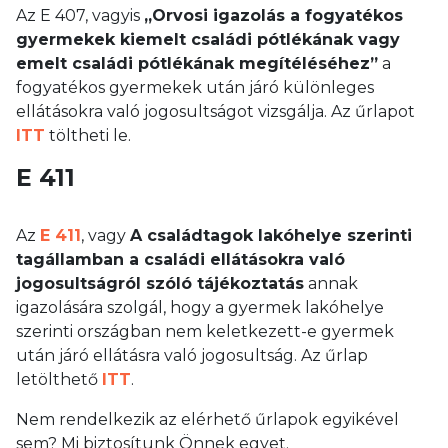
Az E 407, vagyis
„Orvosi igazolás a fogyatékos
gyermekek kiemelt családi pótlékának vagy
emelt családi pótlékának megítéléséhez”
a
fogyatékos gyermekek után járó különleges
ellátásokra való jogosultságot vizsgálja. Az űrlapot
ITT
töltheti le.
E 411
Az
E 411
, vagy
A családtagok lakóhelye szerinti
tagállamban a családi ellátásokra való
jogosultságról szóló tájékoztatás
annak
igazolására szolgál, hogy a gyermek lakóhelye
szerinti országban nem keletkezett-e gyermek
után járó ellátásra való jogosultság. Az űrlap
letölthető
ITT
.
Nem rendelkezik az elérhető űrlapok egyikével
sem? Mi biztosítunk Önnek egyet.