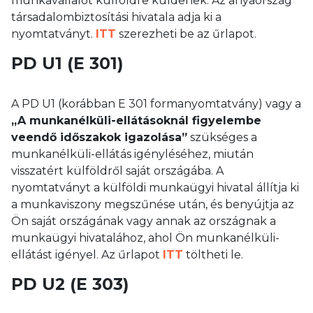
munkavállalót külföldre küldenek. Az anyaország
társadalombiztosítási hivatala adja ki a
nyomtatványt.
ITT
szerezheti be az űrlapot.
PD U1 (E 301)
A PD U1 (korábban E 301 formanyomtatvány) vagy a
„A munkanélküli-ellátásoknál figyelembe
veendő időszakok igazolása”
szükséges a
munkanélküli-ellátás igényléséhez, miután
visszatért külföldről saját országába. A
nyomtatványt a külföldi munkaügyi hivatal állítja ki
a munkaviszony megszűnése után, és benyújtja az
Ön saját országának vagy annak az országnak a
munkaügyi hivatalához, ahol Ön munkanélküli-
ellátást igényel. Az űrlapot
ITT
töltheti le.
PD U2 (E 303)