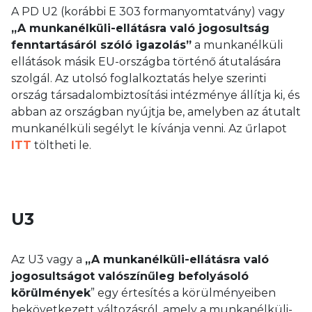
A PD U2 (korábbi E 303 formanyomtatvány) vagy
„A munkanélküli-ellátásra való jogosultság
fenntartásáról szóló igazolás”
a munkanélküli
ellátások másik EU-országba történő átutalására
szolgál. Az utolsó foglalkoztatás helye szerinti
ország társadalombiztosítási intézménye állítja ki, és
abban az országban nyújtja be, amelyben az átutalt
munkanélküli segélyt le kívánja venni. Az űrlapot
ITT
töltheti le.
U3
Az U3 vagy a
„A munkanélküli-ellátásra való
jogosultságot valószínűleg befolyásoló
körülmények
” egy értesítés a körülményeiben
bekövetkezett változásról, amely a munkanélküli-