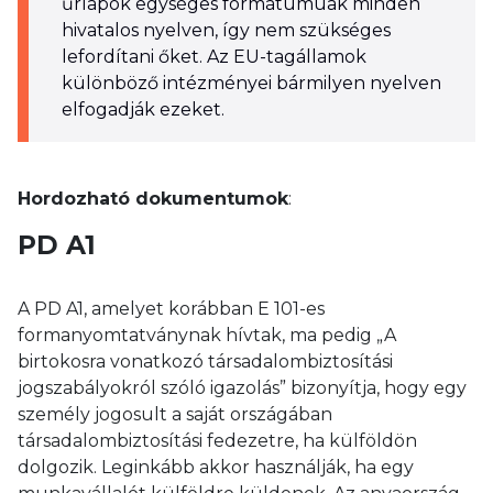
űrlapok egységes formátumúak minden
hivatalos nyelven, így nem szükséges
lefordítani őket. Az EU-tagállamok
különböző intézményei bármilyen nyelven
elfogadják ezeket.
Hordozható dokumentumok
:
PD A1
A PD A1, amelyet korábban E 101-es
formanyomtatványnak hívtak, ma pedig „A
birtokosra vonatkozó társadalombiztosítási
jogszabályokról szóló igazolás” bizonyítja, hogy egy
személy jogosult a saját országában
társadalombiztosítási fedezetre, ha külföldön
dolgozik. Leginkább akkor használják, ha egy