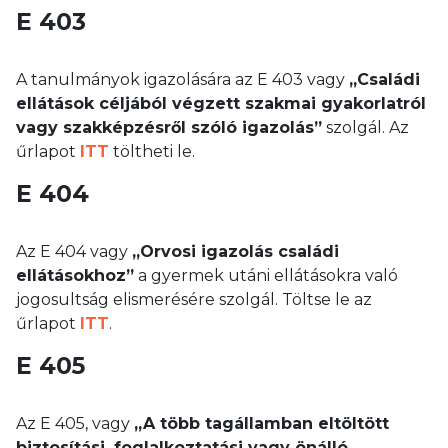
E 403
A tanulmányok igazolására az E 403 vagy
„Családi
ellátások céljából végzett szakmai gyakorlatról
vagy szakképzésről szóló igazolás”
szolgál. Az
űrlapot
ITT
töltheti le.
E 404
Az E 404 vagy
„Orvosi igazolás családi
ellátásokhoz”
a gyermek utáni ellátásokra való
jogosultság elismerésére szolgál. Töltse le az
űrlapot
ITT
.
E 405
Az E 405, vagy
„A több tagállamban eltöltött
biztosítási, foglalkoztatási vagy önálló