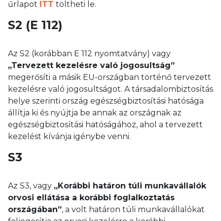
űrlapot
ITT
töltheti le.
S2 (E 112)
Az S2 (korábban E 112 nyomtatvány) vagy
„Tervezett kezelésre való jogosultság”
megerősíti a másik EU-országban történő tervezett
kezelésre való jogosultságot. A társadalombiztosítás
helye szerinti ország egészségbiztosítási hatósága
állítja ki és nyújtja be annak az országnak az
egészségbiztosítási hatóságához, ahol a tervezett
kezelést kívánja igénybe venni.
S3
Az S3, vagy
„Korábbi határon túli munkavállalók
orvosi ellátása a korábbi foglalkoztatás
országában”
, a volt határon túli munkavállalókat