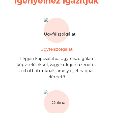
igényeihez igazítjuk
Ügyfélszolgálat
Lépjen kapcsolatba ügyfélszolgálati
képviselőinkkel, vagy küldjön üzenetet
a chatbotunknak, amely éjjel‑nappal
elérhető.