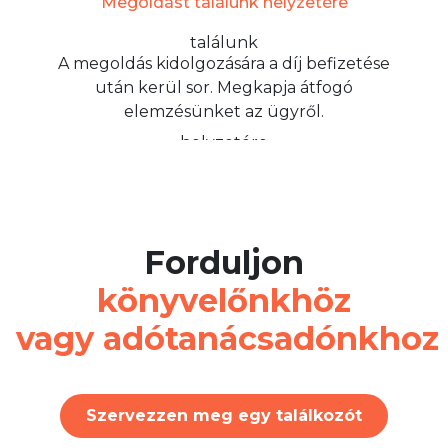
Megoldást találunk helyzetére
A megoldás kidolgozására a díj befizetése
után kerül sor. Megkapja átfogó
elemzésünket az ügyről.
Forduljon
könyvelőnkhöz
vagy adótanácsadónkhoz
Szervezzen meg egy találkozót