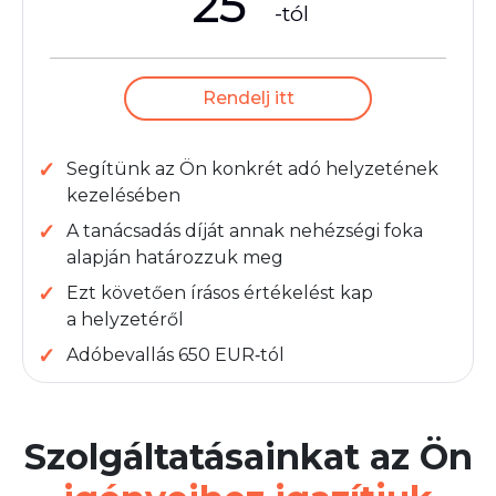
25
-tól
Rendelj itt
Segítünk az Ön konkrét adó helyzetének
kezelésében
A tanácsadás díját annak nehézségi foka
alapján határozzuk meg
Ezt követően írásos értékelést kap
a helyzetéről
Adóbevallás 650 EUR‑tól
Szolgáltatásainkat az Ön