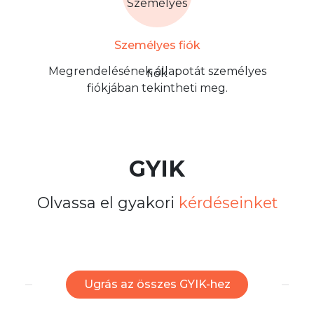
Személyes fiók
Megrendelésének állapotát személyes
fiókjában tekintheti meg.
GYIK
Olvassa el gyakori
kérdéseinket
Ugrás az összes GYIK-hez