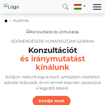
Otthon
Ausztria
Hogyan működik?
Szolgáltatásaink
Árlista
Országok
GYIK
ADÓKÉRDÉSÉRE VONATKOZÓAN SZAKMAI
Rólunk
Konzultációt
Vélemények
Blog
és iránymutatást
Blog
Kapcsolat
kínálunk
Írjon nekünk
Hívjon
Bejelentkezés
Küldjön nekünk egy e‑mailt, amelyben részletezi
adózási státuszát, és mi ennek kapcsán javasoljuk
a legjobb lépést.
Telefon
E-mail
(+420) 234 261 904
info@neotax.eu
Kezdje most