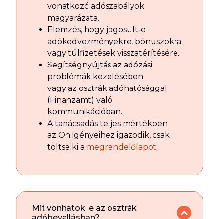
vonatkozó adószabályok
magyarázata.
Elemzés, hogy jogosult‑e
adókedvezményekre, bónuszokra
vagy túlfizetések visszatérítésére.
Segítségnyújtás az adózási
problémák kezelésében
vagy az osztrák adóhatósággal
(Finanzamt) való
kommunikációban.
A tanácsadás teljes mértékben
az Ön igényeihez igazodik, csak
töltse ki a
megrendelőlapot
.
Mit vonhatok le az osztrák
adóbevallásban?