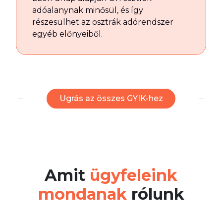
adóalanynak minősül, és így
részesülhet az osztrák adórendszer
egyéb előnyeiből.
Ugrás az összes GYIK-hez
Amit
ügyfeleink
mondanak
rólunk