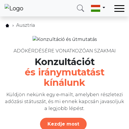
Otthon
Ausztria
Hogyan működik?
Szolgáltatásaink
Árlista
Országok
GYIK
ADÓKÉRDÉSÉRE VONATKOZÓAN SZAKMAI
Rólunk
Konzultációt
Vélemények
Blog
és iránymutatást
Blog
Kapcsolat
kínálunk
Írjon nekünk
Hívjon
Bejelentkezés
Küldjön nekünk egy e‑mailt, amelyben részletezi
adózási státuszát, és mi ennek kapcsán javasoljuk
a legjobb lépést.
Telefon
E-mail
(+420) 234 261 904
info@neotax.eu
Kezdje most