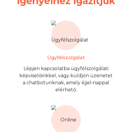
igényeihez igazítjuk
Ügyfélszolgálat
Lépjen kapcsolatba ügyfélszolgálati
képviselőinkkel, vagy küldjön üzenetet
a chatbotunknak, amely éjjel‑nappal
elérhető.