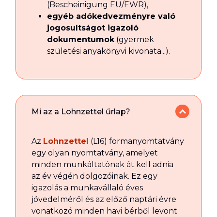
(Bescheinigung EU/EWR),
egyéb adókedvezményre való
jogosultságot igazoló
dokumentumok
(gyermek
születési anyakönyvi kivonata...).
Mi az a Lohnzettel űrlap?
Az
Lohnzettel
(L16) formanyomtatvány
egy olyan nyomtatvány, amelyet
minden munkáltatónak át kell adnia
az év végén dolgozóinak. Ez egy
igazolás a munkavállaló éves
jövedelméről és az előző naptári évre
vonatkozó minden havi bérből levont