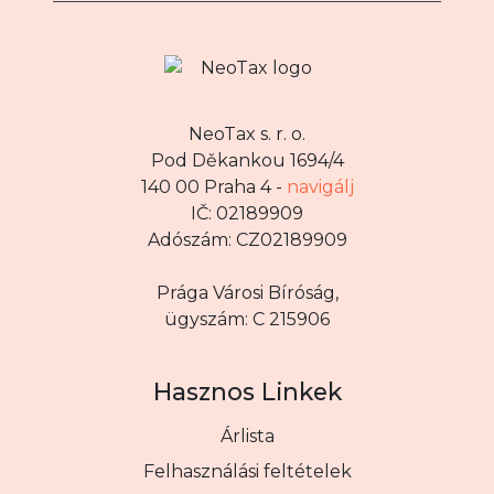
NeoTax s. r. o.
Pod Děkankou 1694/4
140 00 Praha 4 -
navigálj
IČ: 02189909
Adószám: CZ02189909
Prága Városi Bíróság,
ügyszám: C 215906
Hasznos Linkek
Árlista
Felhasználási feltételek