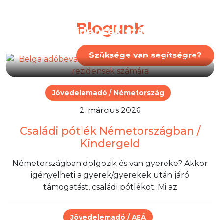
Belga adóbevallás:
Útmutató rezidensek és
Blogunk
nem rezidensek számára
Szüksége van segítségre?
Jövedelemadó / Németország
2. március 2026
Családi pótlék Németországban /
Kindergeld
Németországban dolgozik és van gyereke? Akkor
igényelheti a gyerek/gyerekek után járó
támogatást, családi pótlékot. Mi az
Jövedelemadó / AEÁ