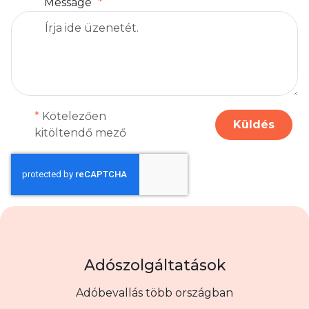
Message
*
Kötelezően
Küldés
kitöltendő mező
Adószolgáltatások
Adóbevallás több országban