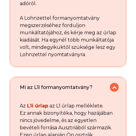
adóról.
A Lohnzettel formanyomtatvány
megszerzéséhez forduljon
munkáltatójához, és kérje meg az űrlap
kiadását. Ha egynél több munkáltatója
volt, mindegyiküktől szüksége lesz egy
Lohnzettel nyomtatványra.
Mi az L1i formanyomtatvány?
Az
L1i űrlap
az L1 űrlap melléklete.
Ez annak bizonyítéka, hogy hazájában
nincs jövedelme, és az egyetlen
bevételi forrása Ausztriából származik.
Ezen űrlap alapján Ön osztrák