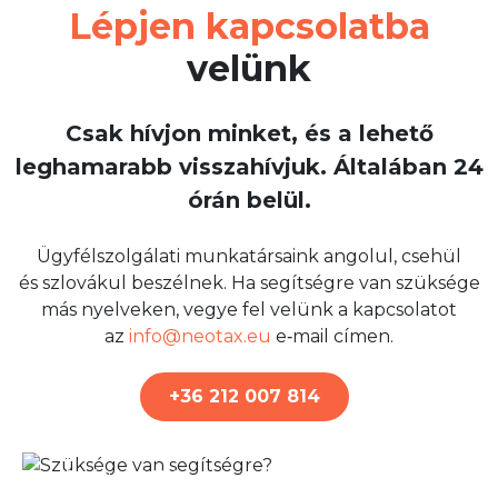
Lépjen kapcsolatba
velünk
Csak hívjon minket, és a lehető
leghamarabb visszahívjuk. Általában 24
órán belül.
Ügyfélszolgálati munkatársaink angolul, csehül
és szlovákul beszélnek. Ha segítségre van szüksége
más nyelveken, vegye fel velünk a kapcsolatot
az
info@neotax.eu
e‑mail címen.
+36 212 007 814
7. július 2026