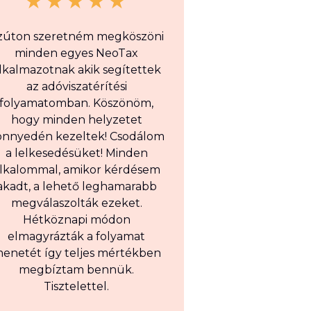
zúton szeretném megköszöni
minden egyes NeoTax
lkalmazotnak akik segítettek
az adóviszatérítési
folyamatomban. Köszönöm,
hogy minden helyzetet
önnyedén kezeltek! Csodálom
a lelkesedésüket! Minden
lkalommal, amikor kérdésem
akadt, a lehető leghamarabb
megválaszolták ezeket.
Hétköznapi módon
elmagyrázták a folyamat
enetét így teljes mértékben
megbíztam bennük.
Tisztelettel.