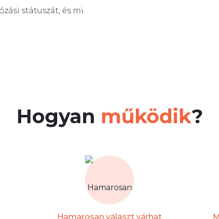
zási státuszát, és mi
Hogyan
működik
?
Hamarosan választ várhat
M