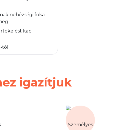
nnak nehézségi foka
 meg
értékelést kap
‑tól
ez igazítjuk