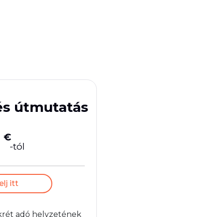
és útmutatás
€
-tól
j itt
rét adó helyzetének