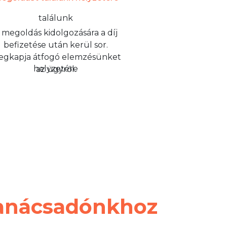
 megoldás kidolgozására a díj
befizetése után kerül sor.
gkapja átfogó elemzésünket
az ügyről.
tanácsadónkhoz