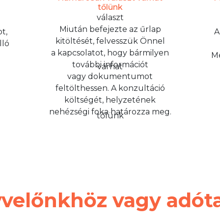
tőlünk
Miután befejezte az űrlap
t,
A
kitöltését, felvesszük Önnel
lló
a kapcsolatot, hogy bármilyen
Me
további információt
vagy dokumentumot
feltölthessen. A konzultáció
költségét, helyzetének
nehézségi foka határozza meg.
velőnkhöz vagy adó