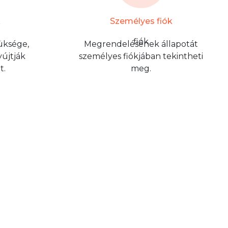
k
Személyes fiók
üksége,
Megrendelésének állapotát
újtják
személyes fiókjában tekintheti
t.
meg.