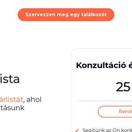
Szervezzen meg egy találkozót
Konzultáció 
ista
25
árlistát
, ahol
atásunk
Rendel
Segítünk az Ön konk