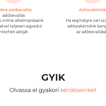
line adóbevallás
Adószakértő
 online alkalmazásaink
Ha segítségre van sz
gével teljesen egyedül
adószakértőink beny
intézheti adóját.
az adóbevallásá
GYIK
Olvassa el gyakori
kérdéseinket