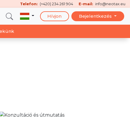
Telefon:
(+420) 234 261 904
E-mail:
info@neotax.eu
Hívjon
Bejelentkezés
nekünk