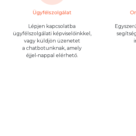
Ügyfélszolgálat
On
Lépjen kapcsolatba
Egyszerű
ügyfélszolgálati képviselőinkkel,
segítsé
vagy küldjön üzenetet
a chatbotunknak, amely
éjjel‑nappal elérhető.