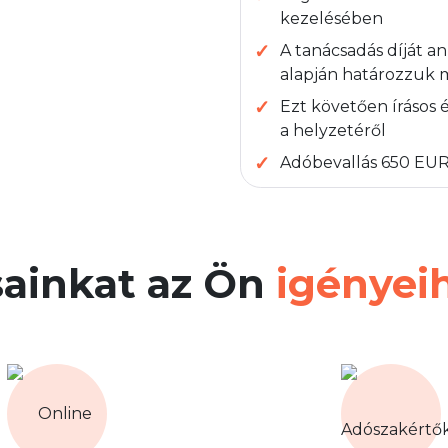
kezelésében
A tanácsadás díját a
alapján határozzuk
Ezt követően írásos 
a helyzetéről
Adóbevallás 650 EUR
sainkat az Ön
igényeih