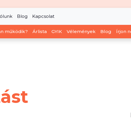
ólunk
Blog
Kapcsolat
n működik?
Árlista
GYIK
Vélemények
Blog
Írjon 
ást