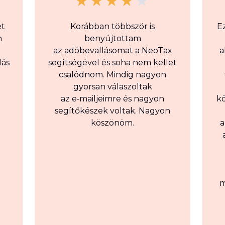
et
Korábban többször is
E
n
benyújtottam
az adóbevallásomat a NeoTax
a
lás
segítségével és soha nem kellet
csalódnom. Mindig nagyon
gyorsan válaszoltak
az e‑mailjeimre és nagyon
k
segítőkészek voltak. Nagyon
köszönöm.
a
m