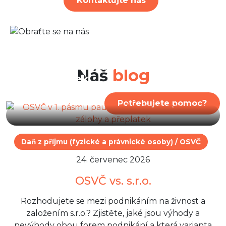
Kontaktujte nás
30. červenec 2026
OSVČ v 1. pásmu paušálního
režimu: Nová výše zálohy a
Náš
blog
přeplatek
Potřebujete pomoc?
Daň z příjmu (fyzické a právnické osoby) / OSVČ
24. červenec 2026
OSVČ vs. s.r.o.
Rozhodujete se mezi podnikáním na živnost a
založením s.r.o.? Zjistěte, jaké jsou výhody a
nevýhody obou forem podnikání a která varianta