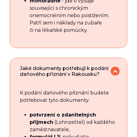
mimořádné
- jde o výdaje
související s chronickým
onemocněním nebo postižením.
Patří sem i náklady na zubaře
či na lékařské pomůcky.
Jaké dokumenty potřebuji k podání
daňového přiznání v Rakousku?
K podání daňového přiznání budete
potřebovat tyto dokumenty:
potvrzení o zdanitelných
příjmech
(Lohnzettel) od každého
zaměstnavatele,
formulář L1i
, pokud jste