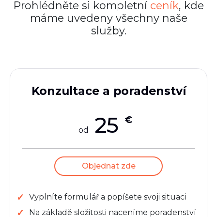
Prohlédněte si kompletní
ceník
, kde
máme uvedeny všechny naše
služby.
Konzultace a poradenství
25
€
od
Objednat zde
Vyplníte formulář a popíšete svoji situaci
Na základě složitosti naceníme poradenství