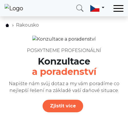
Domů
Rakousko
Jak to funguje?
Služby
Ceník
Země
FAQ
POSKYTNEME PROFESIONÁLNÍ
O nás
Konzultace
Recenze
Blog
a poradenství
Blog
Kontakt
Napište nám
Napište nám svůj dotaz a my vám poradíme co
nejlepší řešení na základě vaší daňové situace.
Zavolejte mi
Přihlásit se
Zjistit více