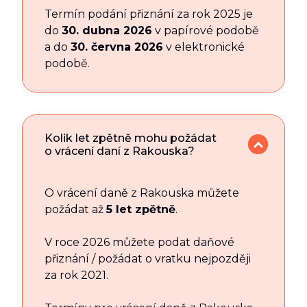
Termín podání přiznání za rok 2025 je
do
30. dubna 2026
v papírové podobě
a do
30. června 2026
v elektronické
podobě.
Kolik let zpětně mohu požádat
o vrácení daní z Rakouska?
O vrácení daně z Rakouska můžete
požádat až
5 let zpětně
.
V roce 2026 můžete podat daňové
přiznání / požádat o vratku nejpozději
za rok 2021.