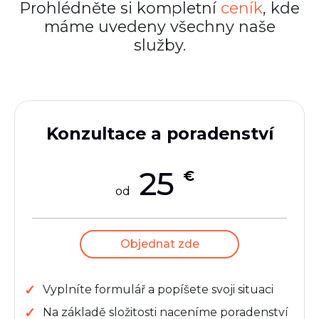
Prohlédněte si kompletní
ceník
, kde
máme uvedeny všechny naše
služby.
Konzultace a poradenství
25
€
od
Objednat zde
Vyplníte formulář a popíšete svoji situaci
Na základě složitosti naceníme poradenství