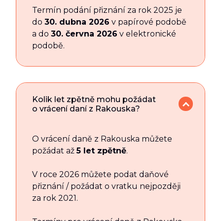
Termín podání přiznání za rok 2025 je
do
30. dubna 2026
v papírové podobě
a do
30. června 2026
v elektronické
podobě.
Kolik let zpětně mohu požádat
o vrácení daní z Rakouska?
O vrácení daně z Rakouska můžete
požádat až
5 let zpětně
.
V roce 2026 můžete podat daňové
přiznání / požádat o vratku nejpozději
za rok 2021.