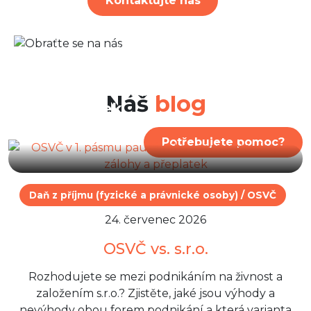
Kontaktujte nás
30. červenec 2026
OSVČ v 1. pásmu paušálního
režimu: Nová výše zálohy a
Náš
blog
přeplatek
Potřebujete pomoc?
Daň z příjmu (fyzické a právnické osoby) / OSVČ
24. červenec 2026
OSVČ vs. s.r.o.
Rozhodujete se mezi podnikáním na živnost a
založením s.r.o.? Zjistěte, jaké jsou výhody a
nevýhody obou forem podnikání a která varianta