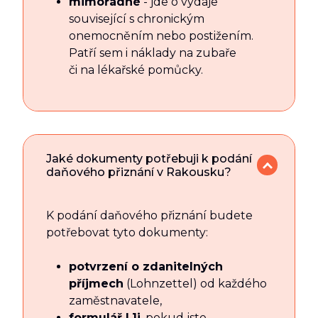
mimořádné
- jde o výdaje
související s chronickým
onemocněním nebo postižením.
Patří sem i náklady na zubaře
či na lékařské pomůcky.
Jaké dokumenty potřebuji k podání
daňového přiznání v Rakousku?
K podání daňového přiznání budete
potřebovat tyto dokumenty:
potvrzení o zdanitelných
příjmech
(Lohnzettel) od každého
zaměstnavatele,
formulář L1i
, pokud jste