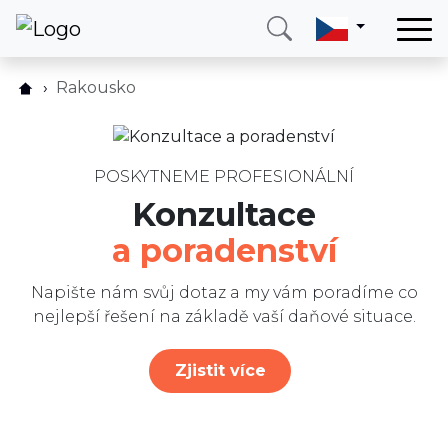
Domů
Rakousko
Jak to funguje?
Služby
Ceník
Země
FAQ
POSKYTNEME PROFESIONÁLNÍ
O nás
Konzultace
Recenze
Blog
a poradenství
Blog
Kontakt
Napište nám
Napište nám svůj dotaz a my vám poradíme co
nejlepší řešení na základě vaší daňové situace.
Zavolejte mi
Přihlásit se
Zjistit více