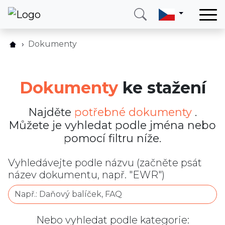
Domů
Dokumenty
Dokumenty ke stažení
Služby
Země
Dokumenty
ke stažení
O nás
Blog
Najděte
potřebné dokumenty
.
Můžete je vyhledat podle jména nebo
Kontakt
pomocí filtru níže.
Zavolejte mi
Přihlásit se
Vyhledávejte podle názvu (začněte psát
název dokumentu, např. "EWR")
Nebo vyhledat podle kategorie: