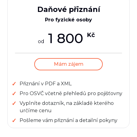
Daňové přiznání
Pro fyzické osoby
1 800
Kč
od
Mám zájem
Přiznání v PDF a XML
Pro OSVČ včetně přehledů pro pojišťovny
Vyplníte dotazník, na základě kterého
určíme cenu
Pošleme vám přiznání a detailní pokyny