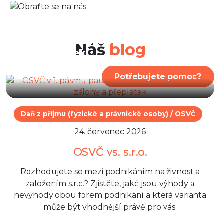
30. červenec 2026
OSVČ v 1. pásmu paušálního
režimu: Nová výše zálohy a
Náš
blog
přeplatek
Potřebujete pomoc?
Daň z příjmu (fyzické a právnické osoby) / OSVČ
24. červenec 2026
OSVČ vs. s.r.o.
Rozhodujete se mezi podnikáním na živnost a
založením s.r.o.? Zjistěte, jaké jsou výhody a
nevýhody obou forem podnikání a která varianta
může být vhodnější právě pro vás.