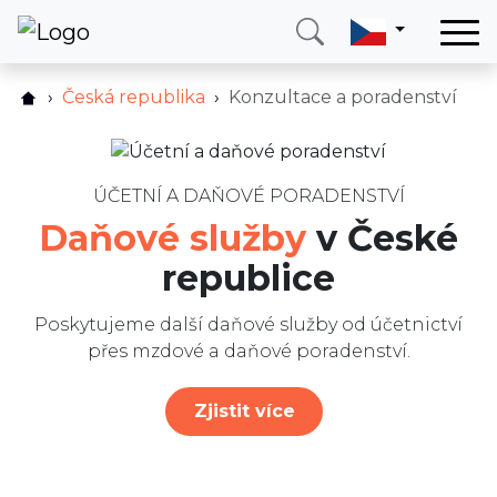
Domů
Česká republika
Konzultace a poradenství
Jak to funguje?
Služby
Ceník
Země
FAQ
ÚČETNÍ A DAŇOVÉ PORADENSTVÍ
O nás
Daňové služby
v České
Ostatní služby
Blog
republice
Recenze
Kontakt
Blog
Poskytujeme další daňové služby od účetnictví
přes mzdové a daňové poradenství.
Zavolejte mi
Přihlásit se
Zjistit více