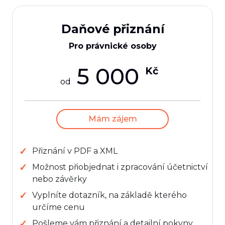
Daňové přiznání
Pro právnické osoby
5 000
Kč
od
Mám zájem
Přiznání v PDF a XML
Možnost přiobjednat i zpracování účetnictví
nebo závěrky
Vyplníte dotazník, na základě kterého
určíme cenu
Pošleme vám přiznání a detailní pokyny