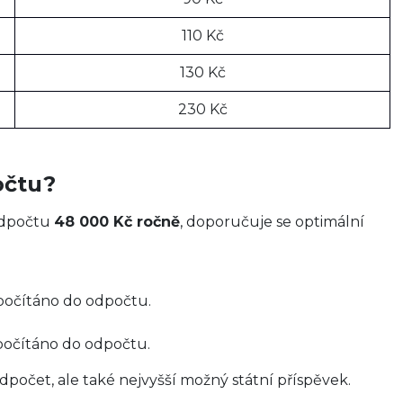
110 Kč
130 Kč
230 Kč
očtu?
odpočtu
48 000 Kč ročně
, doporučuje se optimální
apočítáno do odpočtu.
počítáno do odpočtu.
očet, ale také nejvyšší možný státní příspěvek.