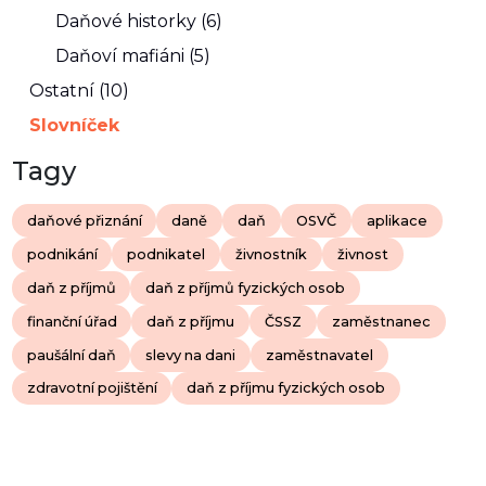
Daňové historky (6)
Daňoví mafiáni (5)
Ostatní (10)
Slovníček
Tagy
daňové přiznání
daně
daň
OSVČ
aplikace
podnikání
podnikatel
živnostník
živnost
daň z příjmů
daň z příjmů fyzických osob
finanční úřad
daň z příjmu
ČSSZ
zaměstnanec
paušální daň
slevy na dani
zaměstnavatel
zdravotní pojištění
daň z příjmu fyzických osob