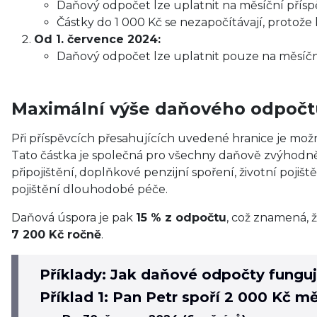
Daňový odpočet lze uplatnit na měsíční přísp
Částky do 1 000 Kč se nezapočítávají, protože 
Od 1. července 2024:
Daňový odpočet lze uplatnit pouze na měsíčn
Maximální výše daňového odpočt
Při příspěvcích přesahujících uvedené hranice je mož
Tato částka je společná pro všechny daňově zvýhodněné
připojištění, doplňkové penzijní spoření, životní poji
pojištění dlouhodobé péče.
Daňová úspora je pak
15 % z odpočtu
, což znamená, ž
7 200 Kč ročně
.
Příklady: Jak daňové odpočty funguj
Příklad 1: Pan Petr spoří 2 000 Kč m