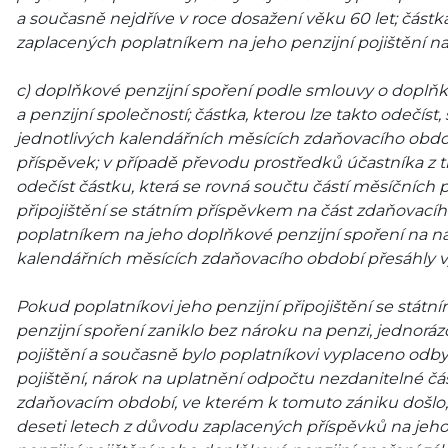
a současně nejdříve v roce dosažení věku 60 let; částk
zaplacených poplatníkem na jeho penzijní pojištění n
c) doplňkové penzijní spoření podle smlouvy o dopl
a penzijní společností; částka, kterou lze takto odečíst
jednotlivých kalendářních měsících zdaňovacího období
příspěvek; v případě převodu prostředků účastníka z
odečíst částku, která se rovná součtu částí měsíčních
připojištění se státním příspěvkem na část zdaňovací
poplatníkem na jeho doplňkové penzijní spoření na nav
kalendářních měsících zdaňovacího období přesáhly výš
Pokud poplatníkovi jeho penzijní připojištění se stát
penzijní spoření zaniklo bez nároku na penzi, jednorá
pojištění a současně bylo poplatníkovi vyplaceno odby
pojištění, nárok na uplatnění odpočtu nezdanitelné čá
zdaňovacím období, ve kterém k tomuto zániku došlo, j
deseti letech z důvodu zaplacených příspěvků na jeho