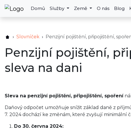
Domů
Služby
Země
O nás
Blog
Slovníček
Penzijní pojištění, připojištění, spoře
Penzijní pojištění, př
sleva na dani
Sleva na penzijní pojištění, připojištění, spoření
nál
Daňový odpočet umožňuje snížit základ daně z příjmů o
7. 2024 dochází ke změnám, které zvyšují minimální čá
Do 30. června 2024: