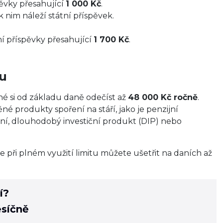
ěvky přesahující
1 000 Kč
.
k nim náleží státní příspěvek.
í příspěvky přesahující
1 700 Kč
.
u
né si od základu daně odečíst až
48 000 Kč ročně
.
 produkty spoření na stáří, jako je penzijní
štění, dlouhodobý investiční produkt (DIP) nebo
e při plném využití limitu můžete ušetřit na daních až
í?
ěsíčně