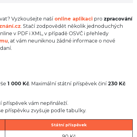
ítávat? Vyzkoušejte naší
online aplikaci
pro
zpracování
znání.cz
. Stačí zodpovědět několik jednoduchých
line v PDF i XML, v případě OSVČ i přehledy
amu
, ať vám neuniknou žádné informace o nové
 daní.
ýše
1 000 Kč
. Maximální státní příspěvek činí
230 Kč
 příspěvek vám nepřináleží.
še příspěvku zvyšuje podle tabulky.
Státní příspěvek
90 Kč