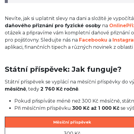
Nevíte, jak si uplatnit slevy na dani a složitě je vypoč
daňového přiznání pro fyzické osoby
na
OnlinePři
otázek a připravíme vám kompletní daňové přiznání on
pro pojišťovny. Sledujte nás na
Facebooku
a
Instagr
aplikaci, finančních tipech a různých novinek z oblasti
Státní příspěvek: Jak funguje?
Státní příspěvek se vyplácí na měsíční příspěvky do v
měsíčně
, tedy
2 760 Kč ročně
.
Pokud přispíváte méně než 300 Kč měsíčně, státní
Při měsíčním příspěvku
300 Kč až 1 000 Kč
se vý
Měsíční příspěvek
300 Kč