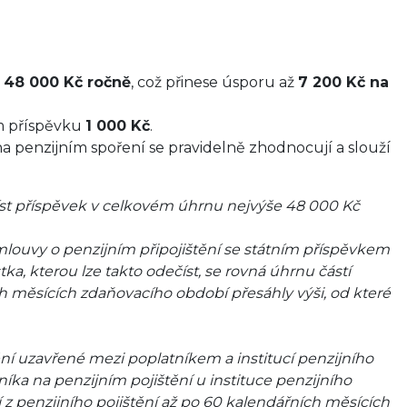
o
48 000 Kč ročně
, což přinese úsporu až
7 200 Kč na
m příspěvku
1 000 Kč
.
 penzijním spoření se pravidelně zhodnocují a slouží
st příspěvek v celkovém úhrnu nejvýše 48 000 Kč
smlouvy o penzijním připojištění se státním příspěvkem
ka, kterou lze takto odečíst, se rovná úhrnu částí
h měsících zdaňovacího období přesáhly výši, od které
ění uzavřené mezi poplatníkem a institucí penzijního
níka na penzijním pojištění u instituce penzijního
í z penzijního pojištění až po 60 kalendářních měsících