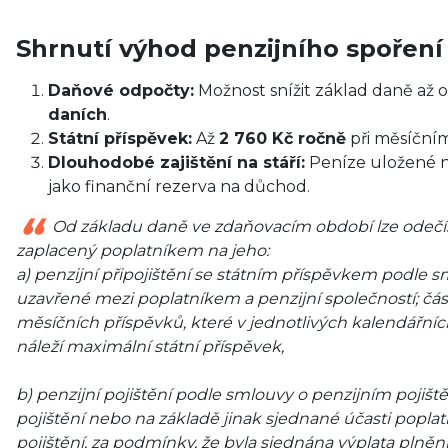
Shrnutí výhod penzijního spoření
Daňové odpočty:
Možnost snížit základ daně až 
daních
.
Státní příspěvek:
Až
2 760 Kč ročně
při měsíční
Dlouhodobé zajištění na stáří:
Peníze uložené na
jako finanční rezerva na důchod.
Od základu daně ve zdaňovacím období lze odečí
zaplacený poplatníkem na jeho:
a) penzijní připojištění se státním příspěvkem podle 
uzavřené mezi poplatníkem a penzijní společností; část
měsíčních příspěvků, které v jednotlivých kalendářníc
náleží maximální státní příspěvek,
b) penzijní pojištění podle smlouvy o penzijním pojišt
pojištění nebo na základě jinak sjednané účasti poplat
pojištění, za podmínky, že byla sjednána výplata plněn