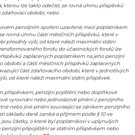
a, kterou lze takto odečíst, se rovná úhrnu příspěvků
a zdaňovací období, nebo
ňkovém penzijním spoření uzavřené mezi poplatníkem
, se rovná úhrnu částí měsíčních příspěvků, které v
 přesáhly výši, od které náleží maximální státní
 transformovaného fondu do účastnických fondů lze
 příspěvků zaplacených poplatníkem na jeho penzijní
ho období a částí měsíčních příspěvků zaplacených
azující část zdaňovacího období, které v jednotlivých
i, od které náleží maximální státní příspěvek.
ním příspěvkem, penzijní pojištění nebo doplňkové
zové vyrovnání nebo jednorázové plnění z penzijního
tné nebo jiné plnění související se zánikem penzijního
sti základu daně zaniká a příjmem podle § 10 ve
sou částky, o které byl poplatníkovi v uplynulých
 penzijní připojištění se státním příspěvkem nebo