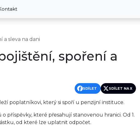
Kontakt
ní a sleva na dani
ipojištění, spoření a
SDÍLET
SDÍLET NA X
eží poplatníkovi, který si spoří u penzijní instituce.
 příspěvky, které přesahují stanovenou hranici. Od 1.
stku, od které lze uplatnit odpočet.