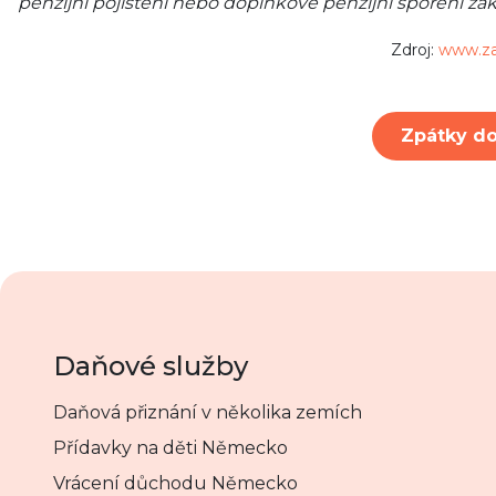
penzijní pojištění nebo doplňkové penzijní spoření zá
Zdroj:
www.za
Zpátky do
Daňové služby
Daňová přiznání v několika zemích
Přídavky na děti Německo
Vrácení důchodu Německo