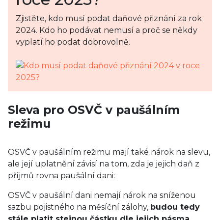
Zjistěte, kdo musí podat daňové přiznání za rok
2024. Kdo ho podávat nemusí a proč se někdy
vyplatí ho podat dobrovolně.
Sleva pro OSVČ v paušálním
režimu
OSVČ v paušálním režimu mají také nárok na slevu,
ale její uplatnění závisí na tom, zda je jejich daň z
příjmů rovna paušální dani:
OSVČ v paušální dani nemají nárok na sníženou
sazbu pojistného na měsíční zálohy,
budou tedy
stále platit stejnou částku dle jejich pásma