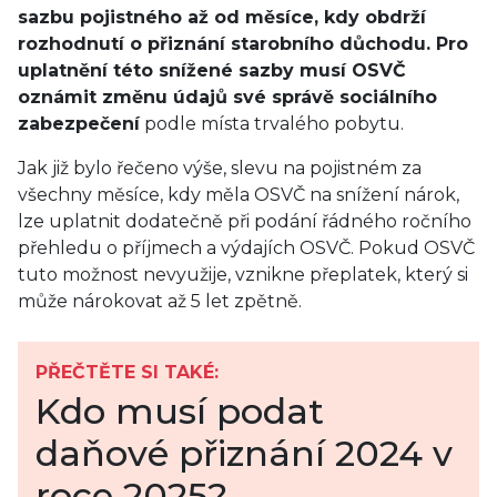
sazbu pojistného až od měsíce, kdy obdrží
rozhodnutí o přiznání starobního důchodu. Pro
uplatnění této snížené sazby musí OSVČ
oznámit změnu údajů své správě sociálního
zabezpečení
podle místa trvalého pobytu.
Jak již bylo řečeno výše, slevu na pojistném za
všechny měsíce, kdy měla OSVČ na snížení nárok,
lze uplatnit dodatečně při podání řádného ročního
přehledu o příjmech a výdajích OSVČ. Pokud OSVČ
tuto možnost nevyužije, vznikne přeplatek, který si
může nárokovat až 5 let zpětně.
PŘEČTĚTE SI TAKÉ:
Kdo musí podat
daňové přiznání 2024 v
roce 2025?