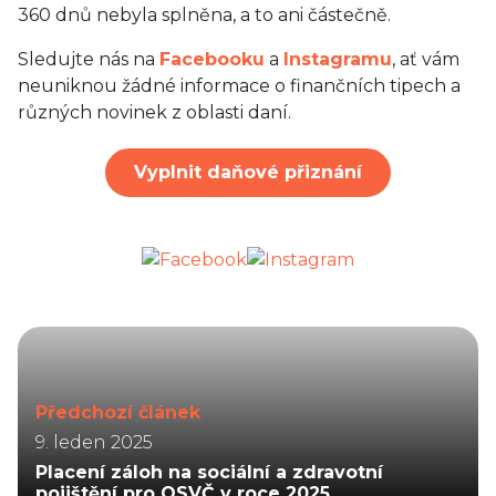
360 dnů nebyla splněna, a to ani částečně.
Sledujte nás na
Facebooku
a
Instagramu
, ať vám
neuniknou žádné informace o finančních tipech a
různých novinek z oblasti daní.
Vyplnit daňové přiznání
Předchozí článek
9. leden 2025
Placení záloh na sociální a zdravotní
pojištění pro OSVČ v roce 2025