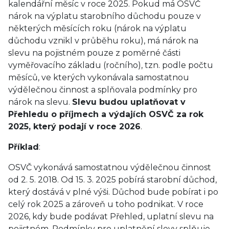
kalendářní měsíc v roce 2025. Pokud má OSVČ
nárok na výplatu starobního důchodu pouze v
některých měsících roku (nárok na výplatu
důchodu vznikl v průběhu roku), má nárok na
slevu na pojistném pouze z poměrné části
vyměřovacího základu (ročního), tzn. podle počtu
měsíců, ve kterých vykonávala samostatnou
výdělečnou činnost a splňovala podmínky pro
nárok na slevu.
Slevu budou uplatňovat v
Přehledu o příjmech a výdajích OSVČ za rok
2025, který podají v roce 2026
.
Příklad
:
OSVČ vykonává samostatnou výdělečnou činnost
od 2. 5. 2018. Od 15. 3. 2025 pobírá starobní důchod,
který dostává v plné výši. Důchod bude pobírat i po
celý rok 2025 a zároveň u toho podnikat. V roce
2026, kdy bude podávat Přehled, uplatní slevu na
pojistném. Podmínky pro uplatnění slevy splňuje