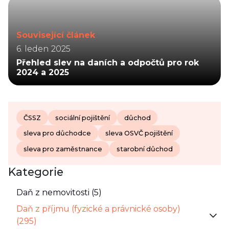
Související článek
6. leden 2025
Přehled slev na daních a odpočtů pro rok
2024 a 2025
ČSSZ
sociální pojištění
důchod
sleva pro důchodce
sleva OSVČ pojištění
sleva pro zaměstnance
starobní důchod
Kategorie
Daň z nemovitosti (5)
Daň z příjmu (fyzické a právnické osoby)
(295)