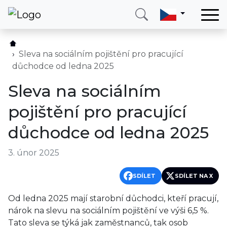
Domů
Služby
Sleva na sociálním pojištění pro pracující
důchodce od ledna 2025
Země
Sleva na sociálním
O nás
pojištění pro pracující
Blog
důchodce od ledna 2025
Kontakt
3. únor 2025
Zavolejte mi
Přihlásit se
SDÍLET
SDÍLET NA X
Od ledna 2025 mají starobní důchodci, kteří pracují,
nárok na slevu na sociálním pojištění ve výši 6,5 %.
Tato sleva se týká jak zaměstnanců, tak osob