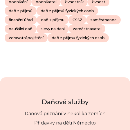
podnikání
podnikatel
živnostník
živnost
daň z příjmů
daň z příjmů fyzických osob
finanční úřad
daň z příjmu
ČSSZ
zaměstnanec
paušální daň
slevy na dani
zaměstnavatel
zdravotní pojištění
daň z příjmu fyzických osob
Daňové služby
Daňová přiznání v několika zemích
Přídavky na děti Německo