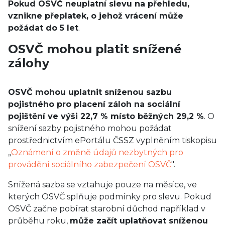
Pokud OSVČ neuplatní slevu na přehledu,
vznikne přeplatek, o jehož vrácení může
požádat do 5 let
.
OSVČ mohou platit snížené
zálohy
OSVČ mohou uplatnit sníženou sazbu
pojistného pro placení záloh na sociální
pojištění ve výši 22,7 % místo běžných 29,2 %
. O
snížení sazby pojistného mohou požádat
prostřednictvím ePortálu ČSSZ vyplněním tiskopisu
„
Oznámení o změně údajů nezbytných pro
provádění sociálního zabezpečení OSVČ
".
Snížená sazba se vztahuje pouze na měsíce, ve
kterých OSVČ splňuje podmínky pro slevu. Pokud
OSVČ začne pobírat starobní důchod například v
průběhu roku,
může začít uplatňovat sníženou