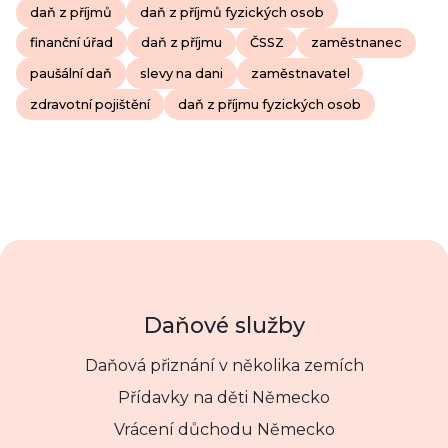
daň z příjmů
daň z příjmů fyzických osob
finanční úřad
daň z příjmu
ČSSZ
zaměstnanec
paušální daň
slevy na dani
zaměstnavatel
zdravotní pojištění
daň z příjmu fyzických osob
Daňové služby
Daňová přiznání v několika zemích
Přídavky na děti Německo
Vrácení důchodu Německo