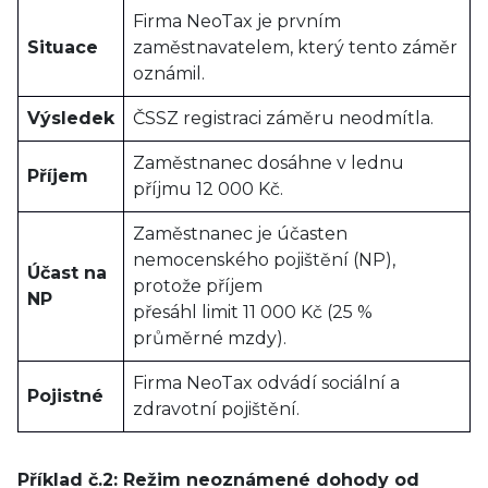
Firma NeoTax je prvním
Situace
zaměstnavatelem, který tento záměr
oznámil.
Výsledek
ČSSZ registraci záměru neodmítla.
Zaměstnanec dosáhne v lednu
Příjem
příjmu 12 000 Kč.
Zaměstnanec je účasten
nemocenského pojištění (NP),
Účast na
protože příjem
NP
přesáhl limit 11 000 Kč (25 %
průměrné mzdy).
Firma NeoTax odvádí sociální a
Pojistné
zdravotní pojištění.
Příklad č.2: Režim neoznámené dohody od