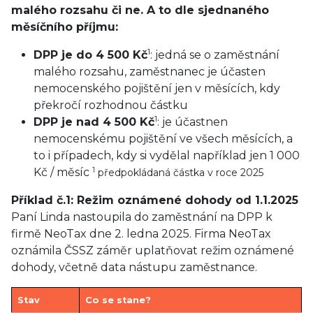
malého rozsahu či ne. A to dle sjednaného
měsíčního příjmu:
1
DPP je do 4 500 Kč
: jedná se o zaměstnání
malého rozsahu, zaměstnanec je účasten
nemocenského pojištění jen v měsících, kdy
překročí rozhodnou částku
1
DPP je nad 4 500 Kč
: je účastnen
nemocenskému pojištění ve všech měsících, a
to i případech, kdy si vydělal například jen 1 000
1
Kč / měsíc
předpokládaná částka v roce 2025
Příklad č.1: Režim oznámené dohody od 1.1.2025
Paní Linda nastoupila do zaměstnání na DPP k
firmě NeoTax dne 2. ledna 2025. Firma NeoTax
oznámila ČSSZ záměr uplatňovat režim oznámené
dohody, včetně data nástupu zaměstnance.
Stav
Co se stane?