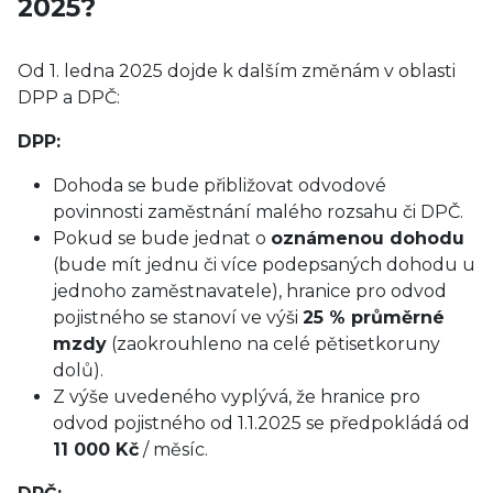
2025?
Od 1. ledna 2025 dojde k dalším změnám v oblasti
DPP a DPČ:
DPP:
Dohoda se bude přibližovat odvodové
povinnosti zaměstnání malého rozsahu či DPČ.
Pokud se bude jednat o
oznámenou dohodu
(bude mít jednu či více podepsaných dohodu u
jednoho zaměstnavatele), hranice pro odvod
pojistného se stanoví ve výši
25 % průměrné
mzdy
(zaokrouhleno na celé pětisetkoruny
dolů).
Z výše uvedeného vyplývá, že hranice pro
odvod pojistného od 1.1.2025 se předpokládá od
11 000 Kč
/ měsíc.