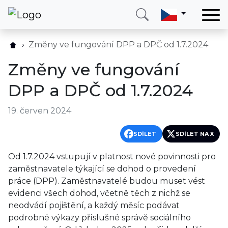
Domů
Změny ve fungování DPP a DPČ od 1.7.2024
Služby
Změny ve fungování
Země
DPP a DPČ od 1.7.2024
O nás
19. červen 2024
Blog
Kontakt
SDÍLET
SDÍLET NA X
Od 1.7.2024 vstupují v platnost nové povinnosti pro
Zavolejte mi
Přihlásit se
zaměstnavatele týkající se dohod o provedení
práce (DPP). Zaměstnavatelé budou muset vést
evidenci všech dohod, včetně těch z nichž se
neodvádí pojištění, a každý měsíc podávat
podrobné výkazy příslušné správě sociálního