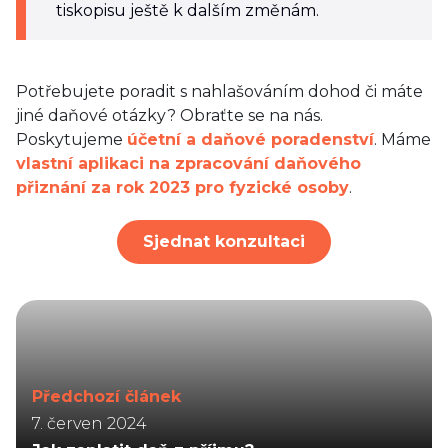
tiskopisu ještě k dalším změnám.
Potřebujete poradit s nahlašováním dohod či máte
jiné daňové otázky? Obraťte se na nás.
Poskytujeme
účetní a daňové poradenství
. Máme
vlastní aplikaci na zpracování daňového
přiznání za rok 2023 pro fyzické osoby
.
Sjednat konzultaci
Předchozí článek
7. červen 2024