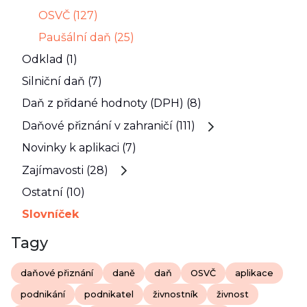
OSVČ (127)
Paušální daň (25)
Odklad (1)
Silniční daň (7)
Daň z přidané hodnoty (DPH) (8)
Daňové přiznání v zahraničí (111)
Novinky k aplikaci (7)
Zajímavosti (28)
Ostatní (10)
Slovníček
Tagy
daňové přiznání
daně
daň
OSVČ
aplikace
podnikání
podnikatel
živnostník
živnost