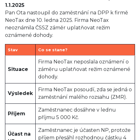
1.1.2025
Pan Ota nastoupil do zaměstnání na DPP k firmě
NeoTax dne 10. ledna 2025. Firma NeoTax
neoznámila ČSSZ záměr uplatňovat režim
oznámené dohody.
Stav
Co se stane?
Firma NeoTax neposlala oznámení o
Situace
záměru uplatňovat režim oznámené
dohody.
Firma NeoTax posoudí, zda se jedná o
Výsledek
zaměstnání malého rozsahu (ZMR).
Zaměstnanec dosáhne v lednu
Příjem
příjmu 5 000 Kč.
Zaměstnanec je účasten NP, protože
Účast na
příjem přesáhl rozhodnou částku 4