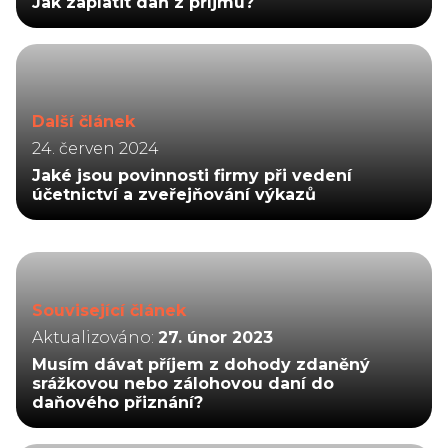
Jak zaplatit daň z příjmu?
Další článek
24. červen 2024
Jaké jsou povinnosti firmy při vedení
účetnictví a zveřejňování výkazů
Související článek
Aktualizováno:
27. únor 2023
Musím dávat příjem z dohody zdaněný
srážkovou nebo zálohovou daní do
daňového přiznání?