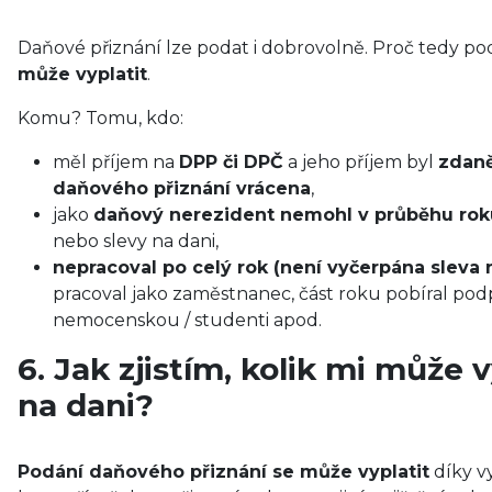
Daňové přiznání lze podat i dobrovolně. Proč tedy p
může vyplatit
.
Komu? Tomu, kdo:
měl příjem na
DPP či DPČ
a jeho příjem byl
zdaně
daňového přiznání vrácena
,
jako
daňový nerezident nemohl v průběhu roku
nebo slevy na dani,
nepracoval po celý rok (není vyčerpána sleva n
pracoval jako zaměstnanec, část roku pobíral pod
nemocenskou / studenti apod.
6. Jak zjistím, kolik mi může 
na dani?
Podání daňového přiznání se může vyplatit
díky vy