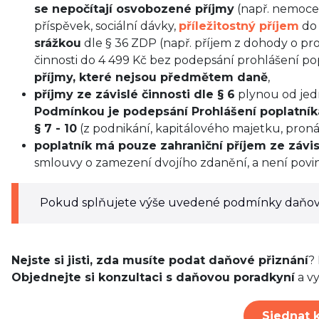
se nepočítají osvobozené příjmy
(např. nemoce
příspěvek, sociální dávky,
příležitostný příjem
do 
srážkou
dle § 36 ZDP (např. příjem z dohody o pr
činnosti do 4 499 Kč bez podepsání prohlášení pop
příjmy, které nejsou předmětem daně
,
příjmy ze závislé činnosti dle § 6
plynou od jed
Podmínkou je podepsání Prohlášení poplatník
§ 7 - 10
(z podnikání, kapitálového majetku, proná
poplatník má pouze zahraniční příjem ze závisl
smlouvy o zamezení dvojího zdanění, a není povin
Pokud splňujete výše uvedené podmínky daňové
Nejste si jisti, zda musíte podat daňové přiznání
?
Objednejte si konzultaci s daňovou poradkyní
a vy
Sjednat 