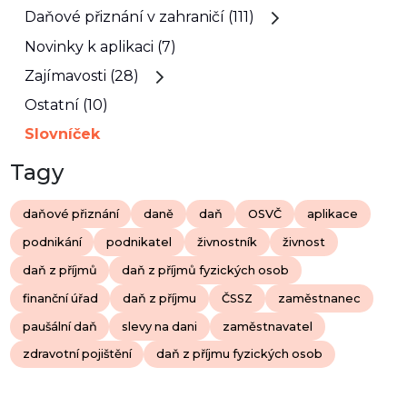
Daňové přiznání v zahraničí (111)
Novinky k aplikaci (7)
Zajímavosti (28)
Ostatní (10)
Slovníček
Tagy
daňové přiznání
daně
daň
OSVČ
aplikace
podnikání
podnikatel
živnostník
živnost
daň z příjmů
daň z příjmů fyzických osob
finanční úřad
daň z příjmu
ČSSZ
zaměstnanec
paušální daň
slevy na dani
zaměstnavatel
zdravotní pojištění
daň z příjmu fyzických osob