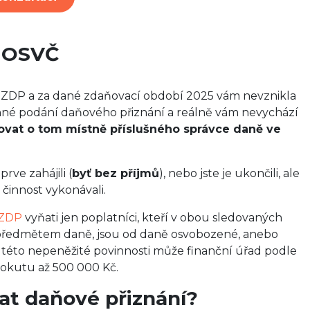
o OSVČ
 ZDP a za dané zdaňovací období 2025 vám nevznikla
inné podání daňového přiznání a reálně vám nevychází
ovat o tom místně příslušného správce daně ve
rve zahájili (
byť bez příjmů
), nebo jste je ukončili, ale
činnost vykonávali.
 ZDP
vyňati jen poplatníci, kteří v obou sledovaných
 předmětem daně, jsou od daně osvobozené, anebo
 této nepeněžité povinnosti může finanční úřad podle
pokutu až 500 000 Kč.
at daňové přiznání?