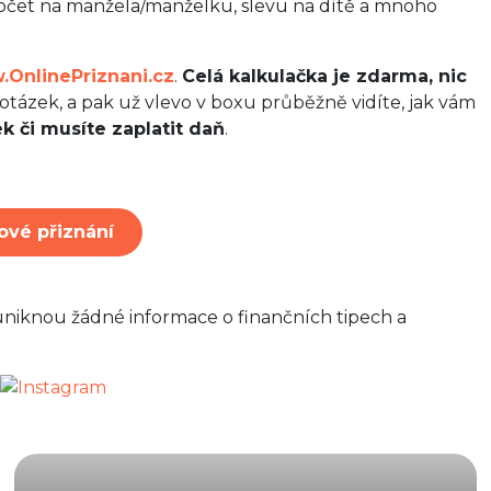
dpočet na manžela/manželku, slevu na dítě a mnoho
OnlinePriznani.cz
.
Celá kalkulačka je zdarma, nic
 otázek, a pak už vlevo v boxu průběžně vidíte, jak vám
k či musíte zaplatit daň
.
ové přiznání
uniknou žádné informace o finančních tipech a