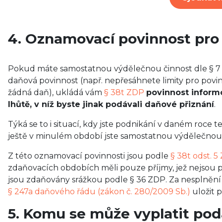
4. Oznamovací povinnost pr
Pokud máte samostatnou výdělečnou činnost dle § 7
daňová povinnost (např. nepřesáhnete limity pro pov
žádná daň), ukládá vám
§ 38t ZDP
povinnost inform
lhůtě, v níž byste jinak podávali daňové přiznání
.
Týká se to i situací, kdy jste podnikání v daném roce tep
ještě v minulém období jste samostatnou výdělečnou 
Z této oznamovací povinnosti jsou podle
§ 38t odst. 5
zdaňovacích obdobích měli pouze příjmy, jež nejsou
jsou zdaňovány srážkou podle § 36 ZDP. Za nesplnění
§ 247a daňového řádu (zákon č. 280/2009 Sb.)
uložit 
5. Komu se může vyplatit pod