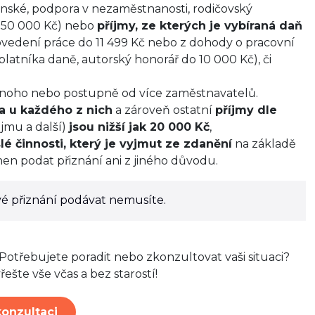
nské, podpora v nezaměstnanosti, rodičovský
50 000 Kč) nebo
příjmy, ze kterých je vybíraná daň
ovedení práce do 11 499 Kč nebo z dohody o pracovní
latníka daně, autorský honorář do 10 000 Kč), či
noho nebo postupně od více zaměstnavatelů.
a u každého z nich
a zároveň ostatní
příjmy dle
jmu a další)
jsou nižší jak 20 000 Kč
,
é činnosti, který je vyjmut ze zdanění
na základě
en podat přiznání ani z jiného důvodu.
 přiznání podávat nemusíte.
 Potřebujete poradit nebo zkonzultovat vaši situaci?
řešte vše včas a bez starostí!
konzultaci