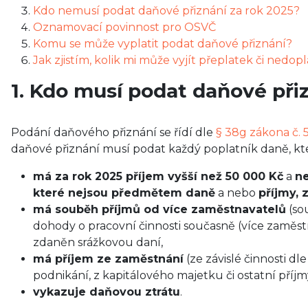
Kdo nemusí podat daňové přiznání za rok 2025?
Oznamovací povinnost pro OSVČ
Komu se může vyplatit podat daňové přiznání?
Jak zjistím, kolik mi může vyjít přeplatek či nedop
1. Kdo musí podat daňové při
Podání daňového přiznání se řídí dle
§ 38g zákona č. 
daňové přiznání musí podat každý poplatník daně, kt
má za rok 2025 příjem vyšší než 50 000 Kč
a
ne
které nejsou předmětem daně
a nebo
příjmy, 
má souběh příjmů od více zaměstnavatelů
(so
dohody o pracovní činnosti současně (více zaměst
zdaněn srážkovou daní,
má příjem ze zaměstnání
(ze závislé činnosti dl
podnikání, z kapitálového majetku či ostatní příj
vykazuje daňovou ztrátu
.