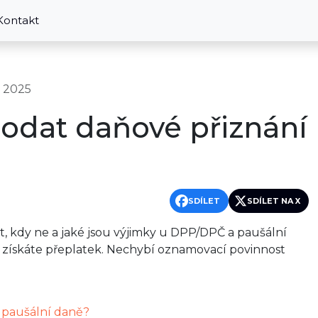
Kontakt
k 2025
odat daňové přiznání
SDÍLET
SDÍLET NA X
, kdy ne a jaké jsou výjimky u DPP/DPČ a paušální
dy získáte přeplatek. Nechybí oznamovací povinnost
 paušální daně?