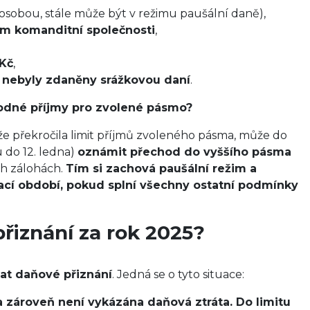
osobou, stále může být v režimu paušální daně),
 komanditní společnosti
,
 Kč
,
ré nebyly zdaněny srážkovou daní
.
hodné příjmy pro zvolené pásmo?
že překročila limit příjmů zvoleného pásma, může do
u do 12. ledna)
oznámit přechod do vyššího pásma
ch zálohách.
Tím si zachová paušální režim a
cí období, pokud splní všechny ostatní podmínky
řiznání za rok 2025?
at daňové přiznání
. Jedná se o tyto situace:
, a zároveň není vykázána daňová ztráta. Do limitu