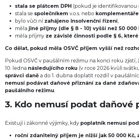
stala se plátcem DPH
(pokud je identifikovanou 
stala se
společníkem
v.o.s. nebo
komplementářem
bylo vůči ní
zahájeno insolvenční řízení
,
měla
jiné příjmy (dle § 8 - 10) vyšší než 50 000
měla příjmy
ze závislé činnosti podle § 6, kte
Co dělat, pokud měla OSVČ příjem vyšší než roz
Pokud OSVČ v paušálním režimu na konci roku zjistí, 
10. ledna
následujícího roku
(v roce 2026 kvůli svátk
správci daně
a do 1. dubna doplatit rozdíl v paušální
nemusí podávat daňové přiznání za dané zdaňova
paušálního režimu
.
3. Kdo nemusí podat daňové p
Existují i zákonné výjimky, kdy
poplatník nemusí pod
roční zdanitelný příjem je nižší jak 50 000 Kč