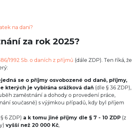
latek na dani?
znání za rok 2025?
586/1992 Sb. o daních z příjmů
(dále ZDP). Ten říká, že
erý:
jedná se o příjmy osvobozené od daně, příjmy,
ze kterých je vybírána srážková daň
(dle § 36 ZDP),
uběh zaměstnání a dohody o provedení práce,
nání současně) s výjimkou případů, kdy byl příjem
e § 6 ZDP)
a k tomu jiné příjmy dle § 7 - 10 ZDP
(z
my)
vyšší než 20 000 Kč
,