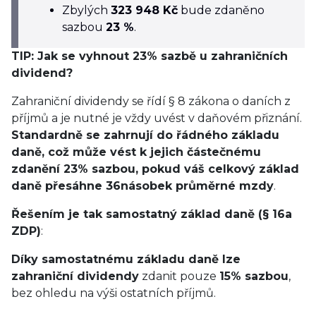
Zbylých
323 948 Kč
bude zdaněno
sazbou
23 %
.
TIP: Jak se vyhnout 23% sazbě u zahraničních
dividend?
Zahraniční dividendy se řídí § 8 zákona o daních z
příjmů a je nutné je vždy uvést v daňovém přiznání.
Standardně se zahrnují do řádného základu
daně, což může vést k jejich částečnému
zdanění 23% sazbou, pokud váš celkový základ
daně přesáhne 36násobek průměrné mzdy
.
Řešením je tak samostatný základ daně (§ 16a
ZDP)
:
Díky samostatnému základu daně lze
zahraniční dividendy
zdanit pouze
15% sazbou
,
bez ohledu na výši ostatních příjmů.