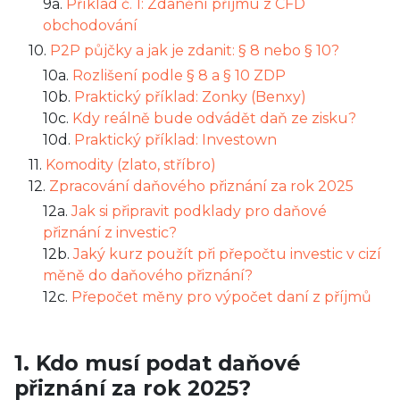
9a.
Příklad č. 1: Zdanění příjmu z CFD
obchodování
10.
P2P půjčky a jak je zdanit: § 8 nebo § 10?
10a.
Rozlišení podle § 8 a § 10 ZDP
10b.
Praktický příklad: Zonky (Benxy)
10c.
Kdy reálně bude odvádět daň ze zisku?
10d.
Praktický příklad: Investown
11.
Komodity (zlato, stříbro)
12.
Zpracování daňového přiznání za rok 2025
12a.
Jak si připravit podklady pro daňové
přiznání z investic?
12b.
Jaký kurz použít při přepočtu investic v cizí
měně do daňového přiznání?
12c.
Přepočet měny pro výpočet daní z příjmů
1. Kdo musí podat daňové
přiznání za rok 2025?