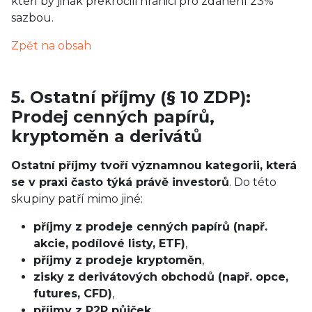
kteří by jinak překročili hranici pro zdanění 23%
sazbou.
Zpět na obsah
5. Ostatní příjmy (§ 10 ZDP):
Prodej cenných papírů,
kryptoměn a derivátů
Ostatní příjmy tvoří významnou kategorii, která
se v praxi často týká právě investorů
. Do této
skupiny patří mimo jiné:
příjmy z prodeje cenných papírů (např.
akcie, podílové listy, ETF)
,
příjmy z prodeje kryptoměn
,
zisky z derivátových obchodů (např. opce,
futures, CFD)
,
příjmy z P2P půjček
,