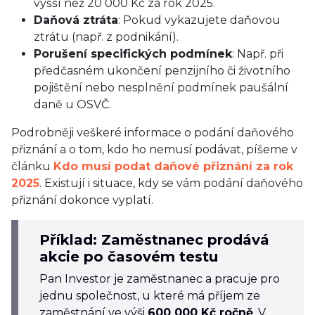
vyšší než 20 000 Kč za rok 2025.
Daňová ztráta
: Pokud vykazujete daňovou
ztrátu (např. z podnikání).
Porušení specifických podmínek
: Např. při
předčasném ukončení penzijního či životního
pojištění nebo nesplnění podmínek paušální
daně u OSVČ.
Podrobněji veškeré informace o podání daňového
přiznání a o tom, kdo ho nemusí podávat, píšeme v
článku
Kdo musí podat daňové přiznání za rok
2025
. Existují i situace, kdy se vám podání daňového
přiznání dokonce vyplatí.
Příklad: Zaměstnanec prodává
akcie po časovém testu
Pan Investor je zaměstnanec a pracuje pro
jednu společnost, u které má příjem ze
zaměstnání ve výši
600 000 Kč ročně
. V