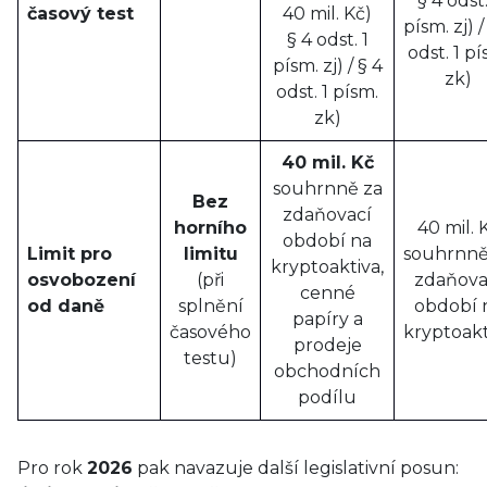
§ 4 odst.
časový test
40 mil. Kč)
písm. zj) /
§ 4 odst. 1
odst. 1 pí
písm. zj) / § 4
zk)
odst. 1 písm.
zk)
40 mil. Kč
souhrnně za
Bez
zdaňovací
horního
40 mil. 
období na
Limit pro
limitu
souhrnně
kryptoaktiva,
osvobození
(při
zdaňova
cenné
od daně
splnění
období 
papíry a
časového
kryptoakt
prodeje
testu)
obchodních
podílu
Pro rok
2026
pak navazuje další legislativní posun: