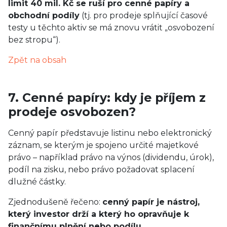
limit 40 mil. Kč se ruší pro cenné papíry a
obchodní podíly
(tj. pro prodeje splňující časové
testy u těchto aktiv se má znovu vrátit „osvobození
bez stropu“).
Zpět na obsah
7. Cenné papíry: kdy je příjem z
prodeje osvobozen?
Cenný papír představuje listinu nebo elektronický
záznam, se kterým je spojeno určité majetkové
právo – například právo na výnos (dividendu, úrok),
podíl na zisku, nebo právo požadovat splacení
dlužné částky.
Zjednodušeně řečeno:
cenný papír je nástroj,
který investor drží a který ho opravňuje k
finančnímu plnění nebo podílu
.