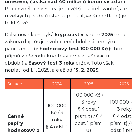
omezení, částka nad 40 milionů korun se zdaní
.
Pro běžného investora je to většinou irelevantní, ale
u velkých prodejů (start-up podíl, větší portfolio) je
to klíčové.
Další novinka se týká
kryptoaktiv
: v roce
2025
se do
zákona doplňují osvobození obdobná cenným
papírům, tedy
hodnotový test 100 000 Kč
(úhrn
příjmů z převodu kryptoaktiv ve zdaňovacím
období) a
časový test 3 roky
držby. Toto však
neplatí od 1. 1. 2025, ale až od
15. 2. 2025
.
Situace
2024
2025
2026
100 000 Kč /
3 roky
100 000 K
100 000
§ 4 odst. 1
3 roky
Kč / 3
Cenné
písm. t) / § 4
§ 4 odst.
roky
papíry:
odst. 1 písm.
písm. t) /
§ 4 odst. 1
hodnotový a
u)
odst. 1 pí