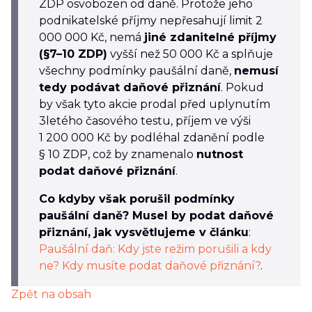
ZDP osvobozen od daně. Protože jeho
podnikatelské příjmy nepřesahují limit 2
000 000 Kč, nemá
jiné zdanitelné příjmy
(§7–10 ZDP)
vyšší než 50 000 Kč a splňuje
všechny podmínky paušální daně,
nemusí
tedy podávat daňové přiznání
. Pokud
by však tyto akcie prodal před uplynutím
3letého časového testu, příjem ve výši
1 200 000 Kč by podléhal zdanění podle
§ 10 ZDP, což by znamenalo
nutnost
podat daňové přiznání
.
Co kdyby však porušil podmínky
paušální daně? Musel by podat daňové
přiznání, jak vysvětlujeme v článku
:
Paušální daň: Kdy jste režim porušili a kdy
ne? Kdy musíte podat daňové přiznání?
.
Zpět na obsah