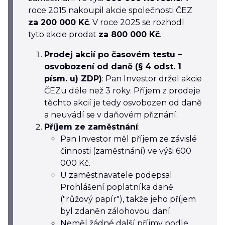
roce 2015 nakoupil akcie společnosti ČEZ
za 200 000 Kč
. V roce 2025 se rozhodl
tyto akcie prodat
za 800 000 Kč
.
Prodej akcií po časovém testu –
osvobození od daně (§ 4 odst. 1
písm. u) ZDP)
: Pan Investor držel akcie
ČEZu déle než 3 roky. Příjem z prodeje
těchto akcií je tedy osvobozen od daně
a neuvádí se v daňovém přiznání.
Příjem ze zaměstnání
:
Pan Investor měl příjem ze závislé
činnosti (zaměstnání) ve výši 600
000 Kč.
U zaměstnavatele podepsal
Prohlášení poplatníka daně
("růžový papír"), takže jeho příjem
byl zdaněn zálohovou daní.
Neměl žádné další příjmy podle