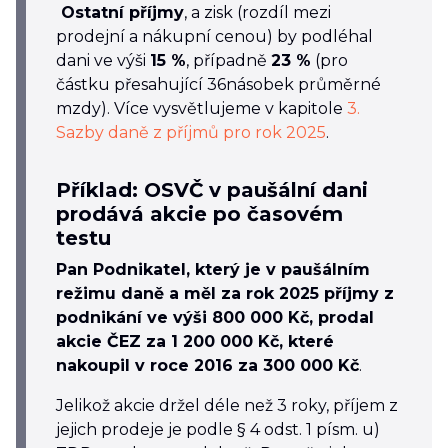
Ostatní příjmy
, a zisk (rozdíl mezi
prodejní a nákupní cenou) by podléhal
dani ve výši
15 %
, případně
23 %
(pro
částku přesahující 36násobek průměrné
mzdy). Více vysvětlujeme v kapitole
3.
Sazby daně z příjmů pro rok 2025
.
Příklad: OSVČ v paušální dani
prodává akcie po časovém
testu
Pan Podnikatel, který je v paušálním
režimu daně a měl za rok 2025 příjmy z
podnikání ve výši
800 000 Kč
, prodal
akcie ČEZ za 1 200 000 Kč, které
nakoupil v roce 2016 za 300 000 Kč
.
Jelikož akcie držel déle než 3 roky, příjem z
jejich prodeje je podle § 4 odst. 1 písm. u)