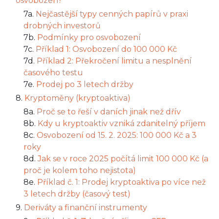
osvobozen?
7a.
Nejčastější typy cenných papírů v praxi
drobných investorů
7b.
Podmínky pro osvobození
7c.
Příklad 1: Osvobození do 100 000 Kč
7d.
Příklad 2: Překročení limitu a nesplnění
časového testu
7e.
Prodej po 3 letech držby
8.
Kryptoměny (kryptoaktiva)
8a.
Proč se to řeší v daních jinak než dřív
8b.
Kdy u kryptoaktiv vzniká zdanitelný příjem
8c.
Osvobození od 15. 2. 2025: 100 000 Kč a 3
roky
8d.
Jak se v roce 2025 počítá limit 100 000 Kč (a
proč je kolem toho nejistota)
8e.
Příklad č. 1: Prodej kryptoaktiva po více než
3 letech držby (časový test)
9.
Deriváty a finanční instrumenty