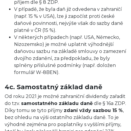
příjem dle § 8 ZDP.
V případě, že byla daň již odvedena v zahraničí
(např. 15 % v USA), lze ji započíst proti české
daňové povinnosti, nejvýše však do sazby daně
platné v ČR (15 %).
V některých případech (např. USA, Německo,
Nizozemsko) je možné uplatnit výhodnější
daňovou sazbu na základě smlouvy o zamezení
dvojího zdanění, za předpokladu, že byly
splněny příslušné podmínky (např. doložen
formulář W-8BEN).
4c. Samostatný základ daně
Od roku 2021 je možné zahraniční dividendy zařadit
do tzv.
samostatného základu daně
dle § 16a ZDP.
Díky tomu se tyto příjmy
zdaní vždy sazbou 15 %
,
bez ohledu na výši ostatního základu daně. To je
výhodné zejména pro poplatníky s vyššími příjmy,