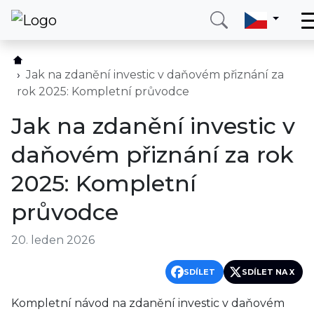
Domů
Služby
Jak na zdanění investic v daňovém přiznání za
rok 2025: Kompletní průvodce
Země
Jak na zdanění investic v
O nás
daňovém přiznání za rok
Blog
2025: Kompletní
Kontakt
průvodce
Zavolejte mi
Přihlásit se
20. leden 2026
SDÍLET
SDÍLET NA X
Kompletní návod na zdanění investic v daňovém