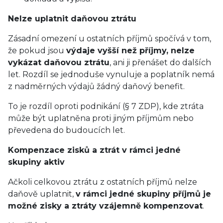
Nelze uplatnit daňovou ztrátu
Zásadní omezení u ostatních příjmů spočívá v tom,
že pokud jsou
výdaje vyšší než příjmy, nelze
vykázat daňovou ztrátu
, ani ji přenášet do dalších
let. Rozdíl se jednoduše vynuluje a poplatník nemá
z nadměrných výdajů žádný daňový benefit.
To je rozdíl oproti podnikání (§ 7 ZDP), kde ztráta
může být uplatněna proti jiným příjmům nebo
převedena do budoucích let.
Kompenzace zisků a ztrát v rámci jedné
skupiny aktiv
Ačkoli celkovou ztrátu z ostatních příjmů nelze
daňově uplatnit,
v rámci jedné skupiny příjmů je
možné zisky a ztráty vzájemně kompenzovat
.