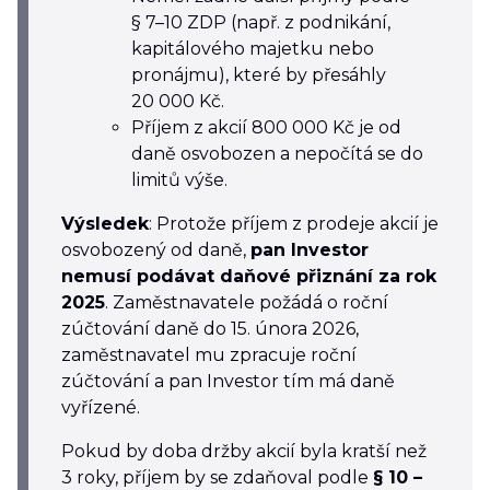
§ 7–10 ZDP (např. z podnikání,
kapitálového majetku nebo
pronájmu), které by přesáhly
20 000 Kč.
Příjem z akcií 800 000 Kč je od
daně osvobozen a nepočítá se do
limitů výše.
Výsledek
: Protože příjem z prodeje akcií je
osvobozený od daně,
pan Investor
nemusí podávat daňové přiznání za rok
2025
. Zaměstnavatele požádá o roční
zúčtování daně do 15. února 2026,
zaměstnavatel mu zpracuje roční
zúčtování a pan Investor tím má daně
vyřízené.
Pokud by doba držby akcií byla kratší než
3 roky, příjem by se zdaňoval podle
§ 10 –