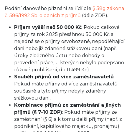
Podání daňového přiznání se řídí dle
§ 38g zákona
č. 586/1992 Sb. o daních z příjmů
(dále ZDP).
Příjem vyšší než 50 000 Kč
: Pokud celkové
příjmy za rok 2025 přesáhnou 50 000 Kč a
nejedná se o příjmy osvobozené, nepodléhající
dani nebo již zdaněné srážkovou daní (např.
úroky z běžného účtu nebo dohody o
provedení práce, u kterých nebylo podepsáno
růžové prohlášení, do 11 499 Kč).
Souběh příjmů od více zaměstnavatelů
:
Pokud máte příjmy od více zaměstnavatelů
současně a tyto příjmy nebyly zdaněny
srážkovou daní.
Kombinace příjmů ze zaměstnání a jiných
příjmů (§ 7-10 ZDP)
: Pokud máte příjmy ze
zaměstnání (§ 6) a k tomu další příjmy (např. z
podnikání, kapitálového majetku, pronájmu)