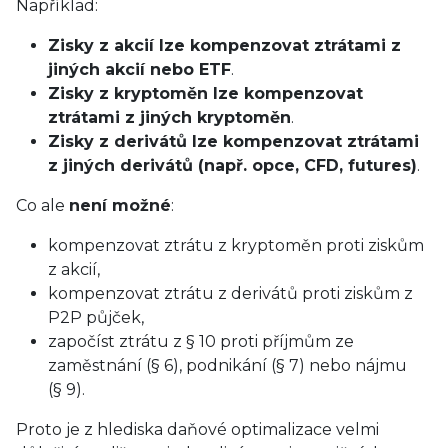
Například:
Zisky z akcií lze kompenzovat ztrátami z
jiných akcií nebo ETF
.
Zisky z kryptoměn lze kompenzovat
ztrátami z jiných kryptoměn
.
Zisky z derivátů lze kompenzovat ztrátami
z jiných derivátů (např. opce, CFD, futures)
.
Co ale
není možné
:
kompenzovat ztrátu z kryptoměn proti ziskům
z akcií,
kompenzovat ztrátu z derivátů proti ziskům z
P2P půjček,
započíst ztrátu z § 10 proti příjmům ze
zaměstnání (§ 6), podnikání (§ 7) nebo nájmu
(§ 9).
Proto je z hlediska daňové optimalizace velmi