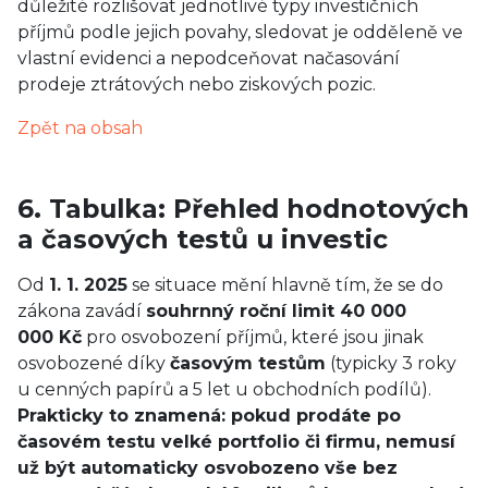
důležité rozlišovat jednotlivé typy investičních
příjmů podle jejich povahy, sledovat je odděleně ve
vlastní evidenci a nepodceňovat načasování
prodeje ztrátových nebo ziskových pozic.
Zpět na obsah
6. Tabulka: Přehled hodnotových
a časových testů u investic
Od
1. 1. 2025
se situace mění hlavně tím, že se do
zákona zavádí
souhrnný roční limit 40 000
000 Kč
pro osvobození příjmů, které jsou jinak
osvobozené díky
časovým testům
(typicky 3 roky
u cenných papírů a 5 let u obchodních podílů).
Prakticky to znamená: pokud prodáte po
časovém testu velké portfolio či firmu, nemusí
už být automaticky osvobozeno vše bez