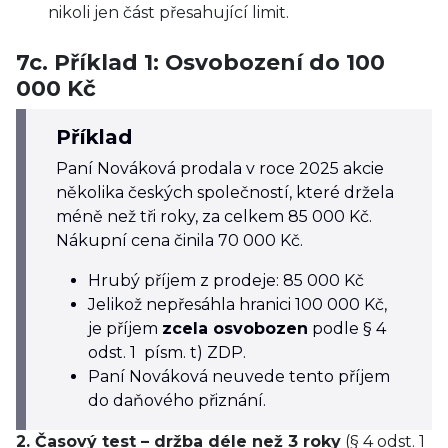
nikoli jen část přesahující limit.
7c. Příklad 1: Osvobození do 100
000 Kč
Příklad
Paní Nováková prodala v roce 2025 akcie
několika českých společností, které držela
méně než tři roky, za celkem 85 000 Kč.
Nákupní cena činila 70 000 Kč.
Hrubý příjem z prodeje: 85 000 Kč
Jelikož nepřesáhla hranici 100 000 Kč,
je příjem
zcela osvobozen
podle § 4
odst. 1 písm. t) ZDP.
Paní Nováková neuvede tento příjem
do daňového přiznání.
2. Časový test – držba déle než 3 roky
(§ 4 odst. 1