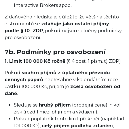
Interactive Brokers apod.
Z daňového hlediska je důležité, že většina těchto
instrumentů se
zdaňuje jako ostatní příjmy
podle § 10 ZDP
, pokud nejsou splněny podmínky
pro osvobození.
7b. Podmínky pro osvobození
1. Limit 100 000 Kč ročně
(§ 4 odst. 1 písm. t) ZDP)
Pokud
souhrn příjmů z úplatného převodu
cenných papírů
nepřesáhne v kalendářním roce
částku 100 000 Kč, příjem je
zcela osvobozen od
daně
.
Sleduje se
hrubý příjem
(prodejní cena), nikoli
zisk (rozdíl mezi příjmem a výdajem).
Pokud poplatník tento limit překročí (například
101 000 Kč),
celý příjem podléhá zdanění
,