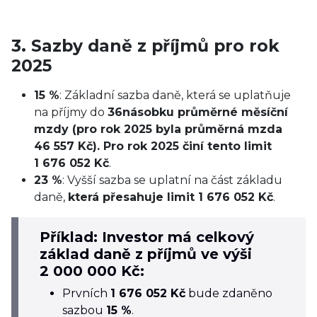
3. Sazby daně z příjmů pro rok
2025
15 %
: Základní sazba daně, která se uplatňuje
na příjmy do
36násobku průměrné měsíční
mzdy (pro rok 2025 byla průměrná mzda
46 557 Kč). Pro rok 2025 činí tento limit
1 676 052 Kč
.
23 %
: Vyšší sazba se uplatní na část základu
daně,
která přesahuje limit 1 676 052 Kč
.
Příklad: Investor má celkový
základ daně z příjmů ve výši
2 000 000 Kč:
Prvních
1 676 052 Kč
bude zdaněno
sazbou
15 %
.