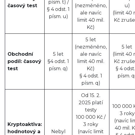
písm. t) /
časový test
(nezměněno,
u)
§ 4 odst. 1
ale navíc
(limit 40 
písm. u)
limit 40 mil.
Kč zruše
Kč)
5 let
(nezměněno,
5 let
Obchodní
5 let
ale navíc
(limit 40 
podíl: časový
§4 odst. 1
limit 40 mil.
Kč zruše
test
písm. q)
Kč)
§ 4 odst.
§ 4 odst. 1
písm. q
písm. q)
Od 15. 2.
2025 platí
100 000 K
testy
3 roky
100 000 Kč /
(navíc li
Kryptoaktiva:
3 roky
40 mil. K
hodnotový a
Nebyl
(navíc limit