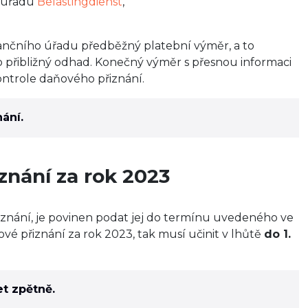
o úřadu
Belastingdienst
,
ančního úřadu předběžný platební výměr, a to
 o přibližný odhad. Konečný výměr s přesnou informaci
ontrole daňového přiznání.
ání.
znání za rok 2023
iznání, je povinen podat jej do termínu uvedeného ve
ové přiznání za rok 2023, tak musí učinit v lhůtě
do 1.
t zpětně.