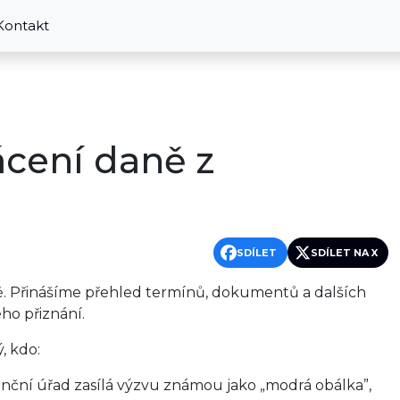
Kontakt
ácení daně z
SDÍLET
SDÍLET NA X
ně. Přinášíme přehled termínů, dokumentů a dalších
o přiznání.
, kdo:
anční úřad zasílá výzvu známou jako „modrá obálka”,