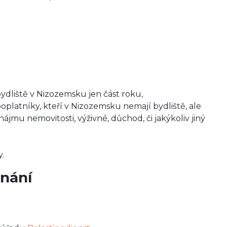
bydliště v Nizozemsku jen část roku,
poplatníky, kteří v Nizozemsku nemají bydliště, ale
ájmu nemovitosti, výživné, důchod, či jakýkoliv jiný
.
nání