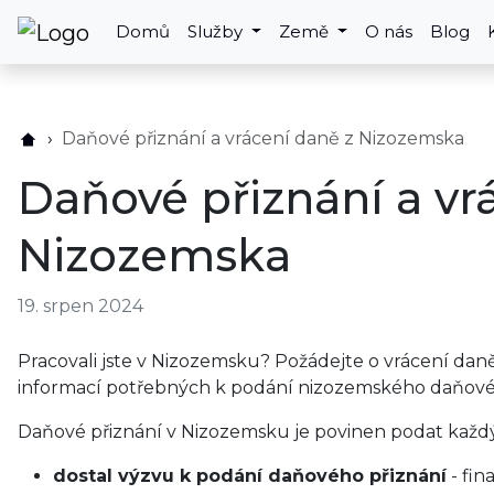
Domů
Služby
Země
O nás
Blog
Daňové přiznání a vrácení daně z Nizozemska
Daňové přiznání a vr
Nizozemska
19. srpen 2024
Pracovali jste v Nizozemsku? Požádejte o vrácení da
informací potřebných k podání nizozemského daňovéh
Daňové přiznání v Nizozemsku je povinen podat každý
dostal výzvu k podání daňového přiznání
- fin