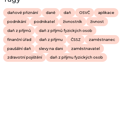
daňové přiznání
daně
daň
OSVČ
aplikace
podnikání
podnikatel
živnostník
živnost
daň z příjmů
daň z příjmů fyzických osob
finanční úřad
daň z příjmu
ČSSZ
zaměstnanec
paušální daň
slevy na dani
zaměstnavatel
zdravotní pojištění
daň z příjmu fyzických osob