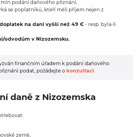
rmín podání daňového přiznání,
ýká se poplatníků, kteří měli příjem nejen z
doplatek na dani vyšší než 49 €
- resp. byla-li
ani/odvodům v Nizozemsku
,
 vyzván finančním úřadem k podání daňového
 přiznání podat, požádejte o
konzultaci
.
ní daně z Nizozemska
třebovat:
movské země,