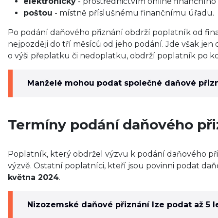
elektronicky
- prostřednictvím online finančníh
poštou
- místně příslušnému finančnímu úřadu.
Po podání daňového přiznání obdrží poplatník od fin
nejpozději do tří měsíců od jeho podání. Jde však jen
o výši přeplatku či nedoplatku, obdrží poplatník po k
Manželé mohou podat společné daňové přizn
Termíny podání daňového při
Poplatník, který obdržel výzvu k podání daňového př
výzvě. Ostatní poplatníci, kteří jsou povinni podat daň
května 2024
.
Nizozemské daňové přiznání lze podat až 5 le