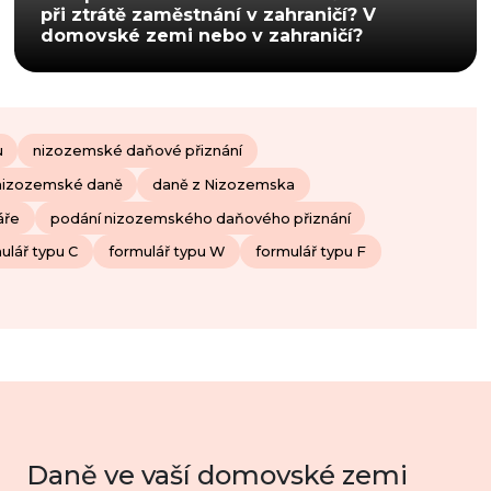
při ztrátě zaměstnání v zahraničí? V
domovské zemi nebo v zahraničí?
u
nizozemské daňové přiznání
nizozemské daně
daně z Nizozemska
áře
podání nizozemského daňového přiznání
ulář typu C
formulář typu W
formulář typu F
Daně ve vaší domovské zemi