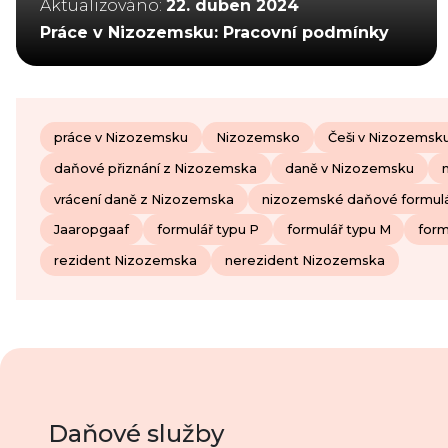
Aktualizováno:
22. duben 2024
Práce v Nizozemsku: Pracovní podmínky
práce v Nizozemsku
Nizozemsko
Češi v Nizozemsk
daňové přiznání z Nizozemska
daně v Nizozemsku
vrácení daně z Nizozemska
nizozemské daňové formul
Jaaropgaaf
formulář typu P
formulář typu M
form
rezident Nizozemska
nerezident Nizozemska
Daňové služby