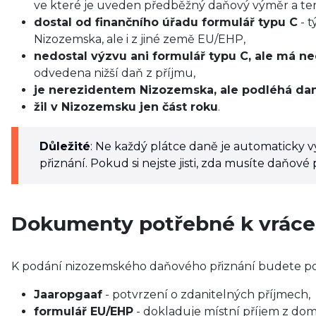
ve které je uveden předběžný daňový výměr a te
dostal od finančního úřadu formulář typu C
- t
Nizozemska, ale i z jiné země EU/EHP,
nedostal výzvu ani formulář typu C, ale má ne
odvedena nižší daň z příjmu,
je nerezidentem Nizozemska, ale podléhá d
žil v Nizozemsku jen část roku
.
Důležité
: Ne každý plátce daně je automaticky
přiznání. Pokud si nejste jisti, zda musíte daňové
Dokumenty potřebné k vráce
K podání nizozemského daňového přiznání budete po
Jaaropgaaf
- potvrzení o zdanitelných příjmech,
formulář EU/EHP
- dokladuje místní příjem z do